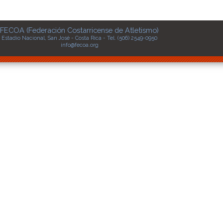
FECOA (Federación Costarricense de Atletismo)
Estadio Nacional, San José - Costa Rica - Tel. (506) 2549-0950
info@fecoa.org