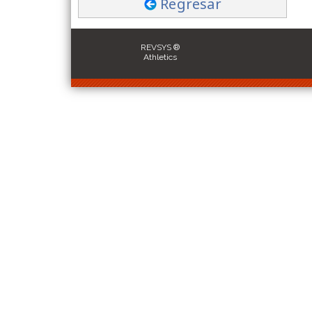
Regresar
REVSYS ®
Athletics