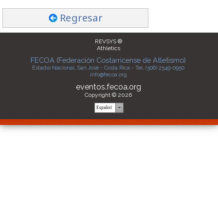
Regresar
REVSYS ®
Athletics
FECOA (Federación Costarricense de Atletismo)
Estadio Nacional, San José - Costa Rica - Tel. (506) 2549-0950
info@fecoa.org
eventos.fecoa.org
Copyright © 2026