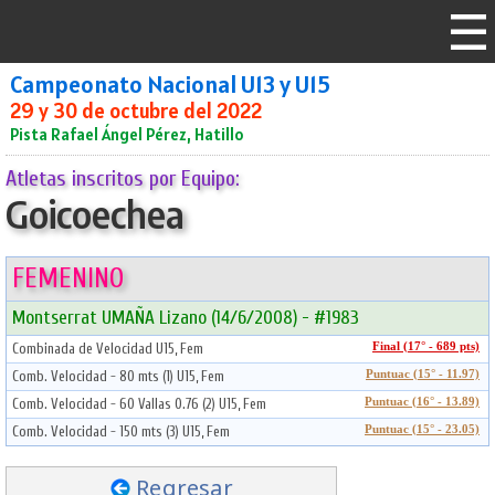
Campeonato Nacional U13 y U15
29 y 30 de octubre del 2022
Pista Rafael Ángel Pérez, Hatillo
Atletas inscritos por Equipo:
Goicoechea
FEMENINO
Montserrat UMAÑA Lizano (14/6/2008) - #1983
Combinada de Velocidad U15, Fem
Final (17° - 689 pts)
Comb. Velocidad - 80 mts (1) U15, Fem
Puntuac (15° - 11.97)
Comb. Velocidad - 60 Vallas 0.76 (2) U15, Fem
Puntuac (16° - 13.89)
Comb. Velocidad - 150 mts (3) U15, Fem
Puntuac (15° - 23.05)
Regresar