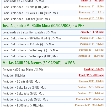
Combinada de Velocidad U15, Mas
Final (13° - 911 pts)
Comb. Velocidad - 80 mts (1) U15, Mas
Puntuac (16° - 11.30)
Comb. Velocidad - 80 Vallas 0.84 (2) U15, Mas
Puntuac (11° - 15.81)
Comb. Velocidad - 150 mts (3) U15, Mas
Puntuac (12° - 20.98)
Jose Alejandro MUNGUIA Mora (10/10/2008) - #1935
Combinada de Saltos Horizontales U15, Mas
Final (2° - 1766 pts)
Comb. Saltos Horiz. - 80 Vallas 0.84 (1) U15, Mas
Puntuac (2° - 13.97)
Comb. Saltos Horiz. - 300 mts (2) U15, Mas
Puntuac (4° - 44.82)
Comb. Saltos Horiz. - Salto Largo (3) U15, Mas
Puntuac (1° - 5.18 m)
Comb. Saltos Horiz. - Salto Triple (4) U15, Mas
Puntuac (1° - 11.36 m)
Matias AGUILERA Brenes (30/12/2011) - #1938
Relevos 4x100 mts Mixto U13, Mix
Final (5° - 59.69)
Pentatlón U13, Mas
Final (19° - 2003 pts)
Pentatlón - 60 mts (1) U13, Mas
Puntuac (19° - 09.13)
Pentatlón - Salto Largo (2) U13, Mas
Puntuac (22° - 3.66 m)
Pentatlón - Salto Alto (3) U13, Mas
Puntuac (24° - 1.13 m)
Pentatlón - Lanz. de Bola (4) U13, Mas
Puntuac (28° - 30.76 m)
Pentatlón - 1.000 mts (5) U13, Mas
Puntuac (21° - 03:54.70)