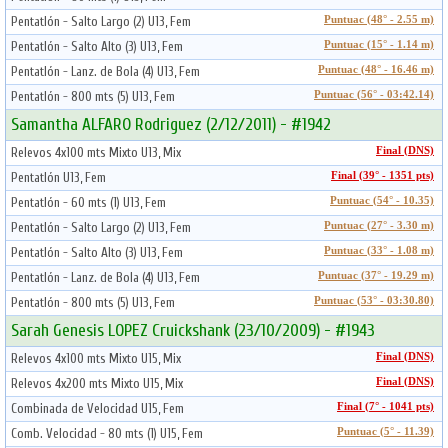
Pentatlón - Salto Largo (2) U13, Fem
Puntuac (48° - 2.55 m)
Pentatlón - Salto Alto (3) U13, Fem
Puntuac (15° - 1.14 m)
Pentatlón - Lanz. de Bola (4) U13, Fem
Puntuac (48° - 16.46 m)
Pentatlón - 800 mts (5) U13, Fem
Puntuac (56° - 03:42.14)
Samantha ALFARO Rodriguez (2/12/2011) - #1942
Relevos 4x100 mts Mixto U13, Mix
Final (DNS)
Pentatlón U13, Fem
Final (39° - 1351 pts)
Pentatlón - 60 mts (1) U13, Fem
Puntuac (54° - 10.35)
Pentatlón - Salto Largo (2) U13, Fem
Puntuac (27° - 3.30 m)
Pentatlón - Salto Alto (3) U13, Fem
Puntuac (33° - 1.08 m)
Pentatlón - Lanz. de Bola (4) U13, Fem
Puntuac (37° - 19.29 m)
Pentatlón - 800 mts (5) U13, Fem
Puntuac (53° - 03:30.80)
Sarah Genesis LOPEZ Cruickshank (23/10/2009) - #1943
Relevos 4x100 mts Mixto U15, Mix
Final (DNS)
Relevos 4x200 mts Mixto U15, Mix
Final (DNS)
Combinada de Velocidad U15, Fem
Final (7° - 1041 pts)
Comb. Velocidad - 80 mts (1) U15, Fem
Puntuac (5° - 11.39)