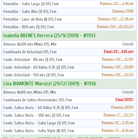
Pentatlón - Salto Largo (2) U13, Fem
Puntuac (51° - 2.48 m)
Pentatlón - Salto Alto (3) U13, Fem
Puntuac (NM)
Pentatlón - Lanz. de Bola (4) U13, Fem
Puntuac (42° - 17.46 m)
Pentatlón - 800 mts (5) U13, Fem
Puntuac (54° - 03:32.27)
Isabella BRENES Herrera (25/9/2009) - #1933
Relevos 4x200 mts Mixto U15, Mix
Listado
Combinada de Velocidad U15, Fem
Final (19° - 630 pts)
Comb. Velocidad - 80 mts (1) U15, Fem
Puntuac (16° - 11.99)
Comb. Velocidad - 60 Vallas 0.76 (2) U15, Fem
Puntuac (19° - 14.69)
Comb. Velocidad - 150 mts (3) U15, Fem
Puntuac (20° - 23.55)
Lina BIAMONTE Marozzi (29/12/2009) - #1936
Relevos 4x100 mts Mixto U15, Mix
Listado
Combinada de Saltos Horizontales U15, Fem
Final (DNF)
Comb. Saltos Horiz. - 60 Vallas 0.76 (1) U15, Fem
Puntuac (DNS)
Comb. Saltos Horiz. - 300 mts (2) U15, Fem
Puntuac (7° - 55.73)
Comb. Saltos Horiz. - Salto Largo (3) U15, Fem
Puntuac (9° - 3.39 m)
Comb. Saltos Horiz. - Salto Triple (4) U15, Fem
Puntuac (3° - 8.56 m)