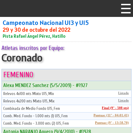
Campeonato Nacional U13 y U15
29 y 30 de octubre del 2022
Pista Rafael Ángel Pérez, Hatillo
Atletas inscritos por Equipo:
Coronado
FEMENINO
Alexa MENDEZ Sanchez (5/5/2009) - #1927
Relevos 4x100 mts Mixto U15, Mix
Listado
Relevos 4x200 mts Mixto U15, Mix
Listado
Combinada de Medio Fondo U15, Fem
Final (9° - 508 pts)
Comb. Med. Fondo - 1.000 mts (1) U15, Fem
Puntuac (11° - 04:01.41)
Comb. Med. Fondo - 3.000 mts (2) U15, Fem
Puntuac (9° - 13:58.70)
Antonia NARANJO Aguero (9/4/2010) - #1928