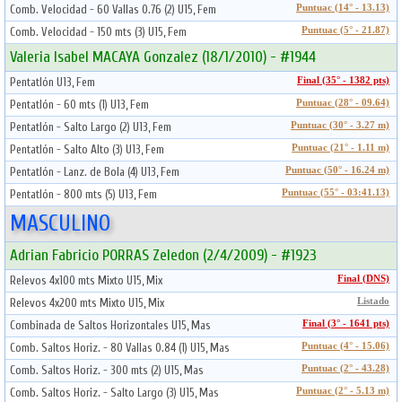
Comb. Velocidad - 60 Vallas 0.76 (2) U15, Fem
Puntuac (14° - 13.13)
Comb. Velocidad - 150 mts (3) U15, Fem
Puntuac (5° - 21.87)
Valeria Isabel MACAYA Gonzalez (18/1/2010) - #1944
Pentatlón U13, Fem
Final (35° - 1382 pts)
Pentatlón - 60 mts (1) U13, Fem
Puntuac (28° - 09.64)
Pentatlón - Salto Largo (2) U13, Fem
Puntuac (30° - 3.27 m)
Pentatlón - Salto Alto (3) U13, Fem
Puntuac (21° - 1.11 m)
Pentatlón - Lanz. de Bola (4) U13, Fem
Puntuac (50° - 16.24 m)
Pentatlón - 800 mts (5) U13, Fem
Puntuac (55° - 03:41.13)
MASCULINO
Adrian Fabricio PORRAS Zeledon (2/4/2009) - #1923
Relevos 4x100 mts Mixto U15, Mix
Final (DNS)
Relevos 4x200 mts Mixto U15, Mix
Listado
Combinada de Saltos Horizontales U15, Mas
Final (3° - 1641 pts)
Comb. Saltos Horiz. - 80 Vallas 0.84 (1) U15, Mas
Puntuac (4° - 15.06)
Comb. Saltos Horiz. - 300 mts (2) U15, Mas
Puntuac (2° - 43.28)
Comb. Saltos Horiz. - Salto Largo (3) U15, Mas
Puntuac (2° - 5.13 m)