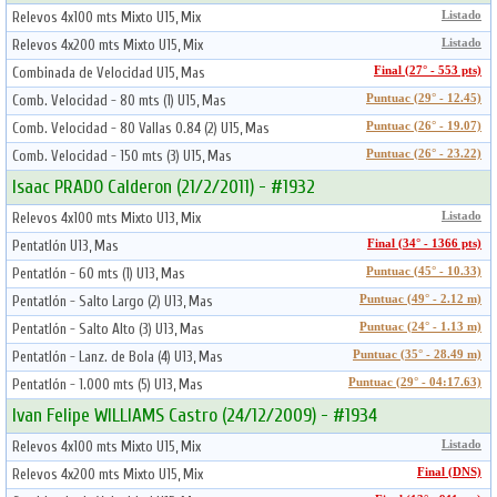
Relevos 4x100 mts Mixto U15, Mix
Listado
Relevos 4x200 mts Mixto U15, Mix
Listado
Combinada de Velocidad U15, Mas
Final (27° - 553 pts)
Comb. Velocidad - 80 mts (1) U15, Mas
Puntuac (29° - 12.45)
Comb. Velocidad - 80 Vallas 0.84 (2) U15, Mas
Puntuac (26° - 19.07)
Comb. Velocidad - 150 mts (3) U15, Mas
Puntuac (26° - 23.22)
Isaac PRADO Calderon (21/2/2011) - #1932
Relevos 4x100 mts Mixto U13, Mix
Listado
Pentatlón U13, Mas
Final (34° - 1366 pts)
Pentatlón - 60 mts (1) U13, Mas
Puntuac (45° - 10.33)
Pentatlón - Salto Largo (2) U13, Mas
Puntuac (49° - 2.12 m)
Pentatlón - Salto Alto (3) U13, Mas
Puntuac (24° - 1.13 m)
Pentatlón - Lanz. de Bola (4) U13, Mas
Puntuac (35° - 28.49 m)
Pentatlón - 1.000 mts (5) U13, Mas
Puntuac (29° - 04:17.63)
Ivan Felipe WILLIAMS Castro (24/12/2009) - #1934
Relevos 4x100 mts Mixto U15, Mix
Listado
Relevos 4x200 mts Mixto U15, Mix
Final (DNS)