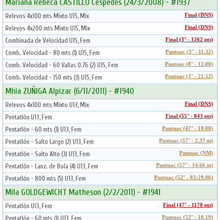
Mariana Rebeca CASTILLO Cespedes (24/3/2008) - #1937
Relevos 4x100 mts Mixto U15, Mix
Final (DNS)
Relevos 4x200 mts Mixto U15, Mix
Final (DNS)
Combinada de Velocidad U15, Fem
Final (3° - 1262 pts)
Comb. Velocidad - 80 mts (1) U15, Fem
Puntuac (3° - 11.32)
Comb. Velocidad - 60 Vallas 0.76 (2) U15, Fem
Puntuac (8° - 12.00)
Comb. Velocidad - 150 mts (3) U15, Fem
Puntuac (3° - 21.52)
Mhia ZUÑIGA Alpizar (6/11/2011) - #1940
Relevos 4x100 mts Mixto U13, Mix
Final (DNS)
Pentatlón U13, Fem
Final (55° - 843 pts)
Pentatlón - 60 mts (1) U13, Fem
Puntuac (47° - 10.08)
Pentatlón - Salto Largo (2) U13, Fem
Puntuac (57° - 2.37 m)
Pentatlón - Salto Alto (3) U13, Fem
Puntuac (NM)
Pentatlón - Lanz. de Bola (4) U13, Fem
Puntuac (57° - 14.66 m)
Pentatlón - 800 mts (5) U13, Fem
Puntuac (52° - 03:29.06)
Mila GOLDGEWICHT Matheson (2/2/2011) - #1941
Pentatlón U13, Fem
Final (47° - 1170 pts)
Pentatlón - 60 mts (1) U13, Fem
Puntuac (52° - 10.19)