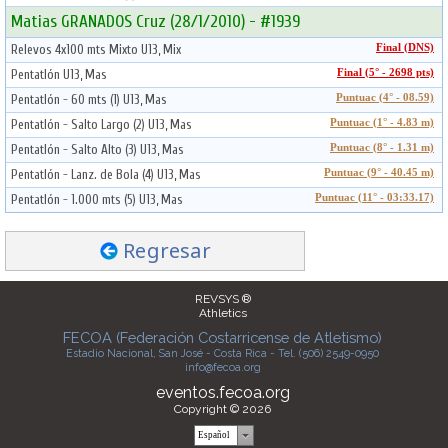
Matias GRANADOS Cruz (28/1/2010) - #1939
Relevos 4x100 mts Mixto U13, Mix
Final (DNS)
Pentatlón U13, Mas
Final (5° - 2698 pts)
Pentatlón - 60 mts (1) U13, Mas
Puntuac (4° - 08.59)
Pentatlón - Salto Largo (2) U13, Mas
Puntuac (1° - 4.83 m)
Pentatlón - Salto Alto (3) U13, Mas
Puntuac (8° - 1.31 m)
Pentatlón - Lanz. de Bola (4) U13, Mas
Puntuac (9° - 40.45 m)
Pentatlón - 1.000 mts (5) U13, Mas
Puntuac (11° - 03:33.17)
Regresar
REVSYS ®
Athletics
FECOA (Federación Costarricense de Atletismo)
Estadio Nacional, San José - Costa Rica - Tel. (506) 2549-0950
info@fecoa.org
eventos.fecoa.org
Copyright © 2026