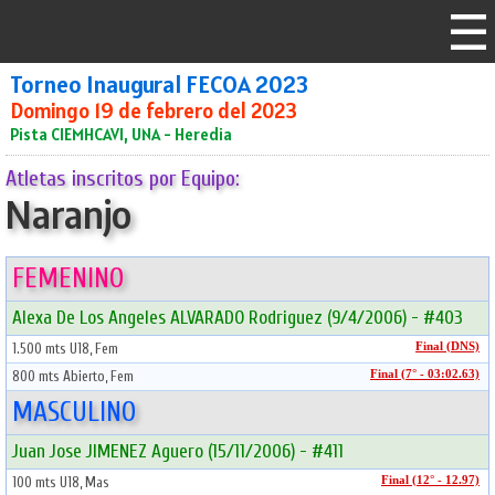
Torneo Inaugural FECOA 2023
Domingo 19 de febrero del 2023
Pista CIEMHCAVI, UNA - Heredia
Atletas inscritos por Equipo:
Naranjo
FEMENINO
Alexa De Los Angeles ALVARADO Rodriguez (9/4/2006) - #403
1.500 mts U18, Fem
Final (DNS)
800 mts Abierto, Fem
Final (7° - 03:02.63)
MASCULINO
Juan Jose JIMENEZ Aguero (15/11/2006) - #411
100 mts U18, Mas
Final (12° - 12.97)