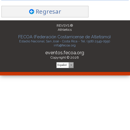
Regresar
REVSYS ®
Athletics
FECOA (Federación Costarricense de Atletismo)
Estadio Nacional, San José - Costa Rica - Tel. (506) 2549-0950
info@fecoa.org
eventos.fecoa.org
Copyright © 2026