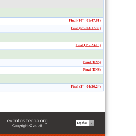
Final (10° - 01:47.81)
Final (6° - 03:17.30)
Final (1° - 23.15)
Final (DNS)
Final (DNS)
Final (2° - 04:36.24)
eventos.fecoa.org
Copyright © 2026