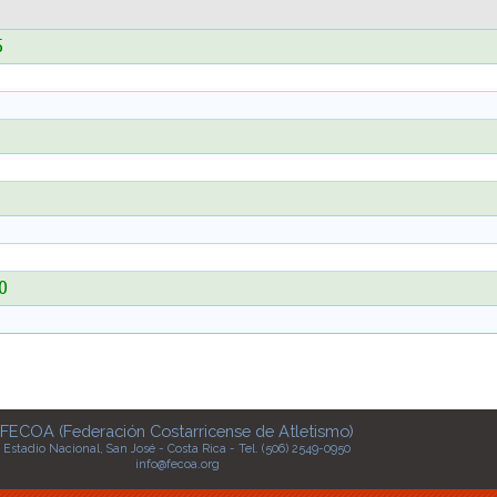
5
70
FECOA (Federación Costarricense de Atletismo)
Estadio Nacional, San José - Costa Rica - Tel. (506) 2549-0950
info@fecoa.org