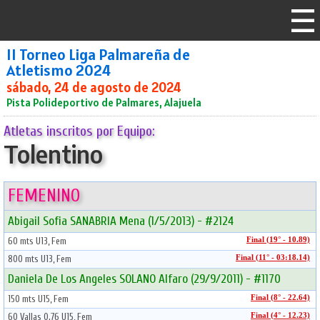
II Torneo Liga Palmareña de
Atletismo 2024
sábado, 24 de agosto de 2024
Pista Polideportivo de Palmares, Alajuela
Atletas inscritos por Equipo:
Tolentino
FEMENINO
Abigail Sofia SANABRIA Mena (1/5/2013) - #2124
60 mts U13, Fem
Final (19° - 10.89)
800 mts U13, Fem
Final (11° - 03:18.14)
Daniela De Los Angeles SOLANO Alfaro (29/9/2011) - #1170
150 mts U15, Fem
Final (8° - 22.64)
60 Vallas 0.76 U15, Fem
Final (4° - 12.23)