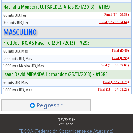
Nathalia Moncerratt PAREDES Arias (9/1/2013) - #1169
60 mts U13, Fem
Final (6° - 09.33)
800 mts U13, Fem
Final (7° - 03:04.64)
MASCULINO
Fred Joel ROJAS Navarro (29/11/2013) - #295
60 mts U13, Mas
Final (DNS)
1.000 mts U13, Mas
Final (DNS)
1.000 mts Marcha U13, Mas
Final (2° - 08:07.68)
Isaac David MIRANDA Hernandez (25/11/2013) - #1685
60 mts U13, Mas
Final (15° - 11.78)
1.000 mts U13, Mas
Final (18° - 04:51.27)
Regresar
REVSYS ®
Athletics
FECOA (Federación Costarricense de Atletismo)