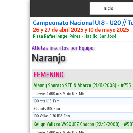
Inicio
Campeonato Nacional U18 - U20 // T
26 y 27 de abril 2025 y 10 de mayo 2025
Pista Rafael Ángel Pérez - Hatillo, San José
Atletas inscritos por Equipo:
Naranjo
FEMENINO
Alanny Sharath STEIN Abarca (21/11/2008) - #755
Relevos 4x100 mts Mixto U18, Mix
100 mts U18, Fem
200 mts U18, Fem
100 Vallas 0.76 U18, Fem
Keilyn Yalitza VASQUEZ Chacon (22/5/2008) - #58
Relevos 4x100 mts Mixto U18, Mix