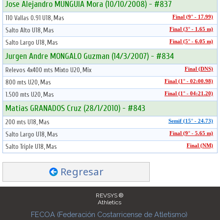
Jose Alejandro MUNGUIA Mora (10/10/2008) - #837
110 Vallas 0.91 U18, Mas
Final (9° - 17.99)
Salto Alto U18, Mas
Final (3° - 1.65 m)
Salto Largo U18, Mas
Final (5° - 6.05 m)
Jurgen Andre MONGALO Guzman (14/3/2007) - #834
Relevos 4x400 mts Mixto U20, Mix
Final (DNS)
800 mts U20, Mas
Final (1° - 02:00.98)
1.500 mts U20, Mas
Final (1° - 04:21.20)
Matias GRANADOS Cruz (28/1/2010) - #843
200 mts U18, Mas
Semif (15° - 24.73)
Salto Largo U18, Mas
Final (9° - 5.65 m)
Salto Triple U18, Mas
Final (NM)
Regresar
REVSYS ®
Athletics
FECOA (Federación Costarricense de Atletismo)