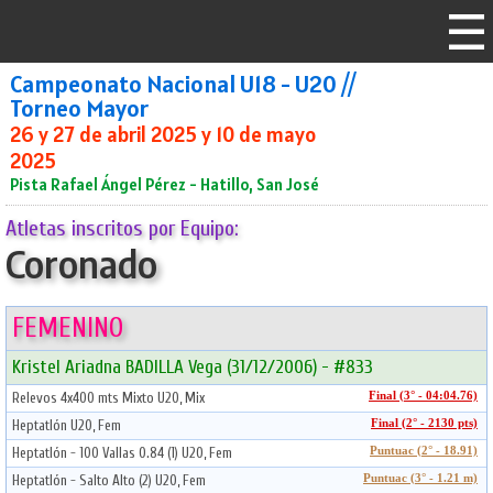
Campeonato Nacional U18 - U20 //
Torneo Mayor
26 y 27 de abril 2025 y 10 de mayo
2025
Pista Rafael Ángel Pérez - Hatillo, San José
Atletas inscritos por Equipo:
Coronado
FEMENINO
Kristel Ariadna BADILLA Vega (31/12/2006) - #833
Relevos 4x400 mts Mixto U20, Mix
Final (3° - 04:04.76)
Heptatlón U20, Fem
Final (2° - 2130 pts)
Heptatlón - 100 Vallas 0.84 (1) U20, Fem
Puntuac (2° - 18.91)
Heptatlón - Salto Alto (2) U20, Fem
Puntuac (3° - 1.21 m)