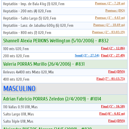
Heptatlón - Imp. de Bala 4 kg (3) U20, Fem
Puntuac (2° - 7.20 m)
Heptatlón - 200 mts (4) U20, Fem
Puntuac (DQ)
Heptatlón - Salto Largo (5) U20, Fem
Puntuac (1° - 4.63 m)
Heptatlón - Lanz. de Jabalina 600g (6) U20, Fem
Puntuac (2° - 18.69 m)
Heptatlón - 800 mts (7) U20, Fem
Puntuac (2° - 03:03.19)
Shannell Alexia PERKINS Wellington (5/10/2006) - #832
100 mts U20, Fem
Final (2° - 12.86)
200 mts U20, Fem
Semif (3° - 27.54)
Final (3° - 27.49)
Valeria PORRAS Murillo (26/4/2006) - #831
Relevos 4x400 mts Mixto U20, Mix
Final (DNS)
400 mts U20, Fem
Final (7° - 01:13.75)
MASCULINO
Adrian Fabricio PORRAS Zeledon (2/4/2009) - #1014
110 Vallas 0.91 U18, Mas
Final (5° - 16.58)
Salto Largo U18, Mas
Final (6° - 6.02 m)
Salto Triple U18, Mas
Final (DNS)