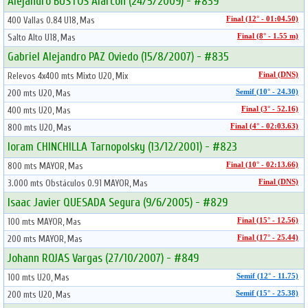
Alejandro BUSTOS Alarcon (24/5/2009) - #839
400 Vallas 0.84 U18, Mas
Final (12° - 01:04.50)
Salto Alto U18, Mas
Final (8° - 1.55 m)
Gabriel Alejandro PAZ Oviedo (15/8/2007) - #835
Relevos 4x400 mts Mixto U20, Mix
Final (DNS)
200 mts U20, Mas
Semif (10° - 24.30)
400 mts U20, Mas
Final (3° - 52.16)
800 mts U20, Mas
Final (4° - 02:03.63)
Ioram CHINCHILLA Tarnopolsky (13/12/2001) - #823
800 mts MAYOR, Mas
Final (10° - 02:13.66)
3.000 mts Obstáculos 0.91 MAYOR, Mas
Final (DNS)
Isaac Javier QUESADA Segura (9/6/2005) - #829
100 mts MAYOR, Mas
Final (15° - 12.56)
200 mts MAYOR, Mas
Final (17° - 25.44)
Johann ROJAS Vargas (27/10/2007) - #849
100 mts U20, Mas
Semif (12° - 11.75)
200 mts U20, Mas
Semif (15° - 25.38)