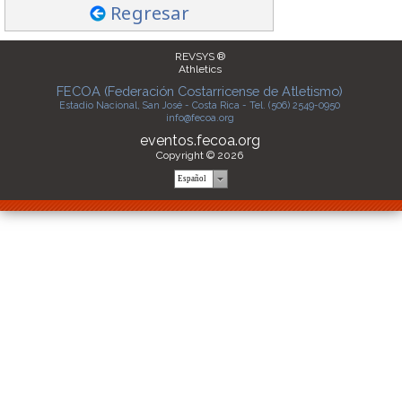
Regresar
REVSYS ®
Athletics
FECOA (Federación Costarricense de Atletismo)
Estadio Nacional, San José - Costa Rica - Tel. (506) 2549-0950
info@fecoa.org
eventos.fecoa.org
Copyright © 2026