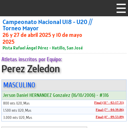
Campeonato Nacional U18 - U20 //
Torneo Mayor
26 y 27 de abril 2025 y 10 de mayo
2025
Pista Rafael Ángel Pérez - Hatillo, San José
Atletas inscritos por Equipo:
Perez Zeledon
MASCULINO
Jerson Daniel HERNANDEZ Gonzalez (16/10/2006) - #316
800 mts U20, Mas
Final (11° - 02:17.31)
1.500 mts U20, Mas
Final (7° - 04:39.86)
3.000 mts U20, Mas
Final (4° - 09:53.89)