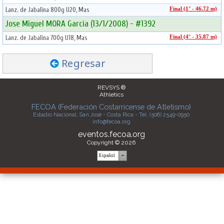
Lanz. de Jabalina 800g U20, Mas
Final (1° - 46.72 m)
Jose Miguel MORA Garcia (13/1/2008) - #1392
Lanz. de Jabalina 700g U18, Mas
Final (4° - 35.87 m)
Regresar
REVSYS ®
Athletics
FECOA (Federación Costarricense de Atletismo)
Estadio Nacional, San José - Costa Rica - Tel. (506) 2549-0950
info@fecoa.org
eventos.fecoa.org
Copyright © 2026