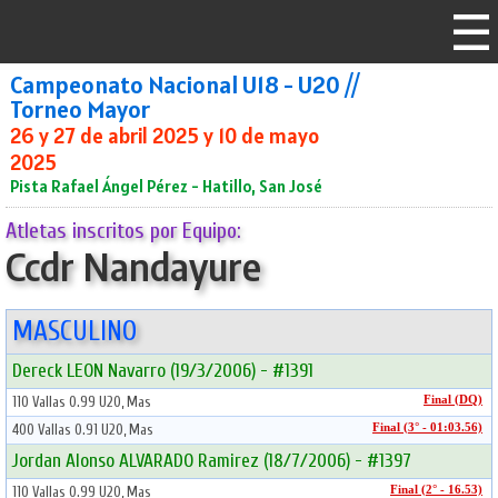
Campeonato Nacional U18 - U20 //
Torneo Mayor
26 y 27 de abril 2025 y 10 de mayo
2025
Pista Rafael Ángel Pérez - Hatillo, San José
Atletas inscritos por Equipo:
Ccdr Nandayure
MASCULINO
Dereck LEON Navarro (19/3/2006) - #1391
110 Vallas 0.99 U20, Mas
Final (DQ)
400 Vallas 0.91 U20, Mas
Final (3° - 01:03.56)
Jordan Alonso ALVARADO Ramirez (18/7/2006) - #1397
110 Vallas 0.99 U20, Mas
Final (2° - 16.53)