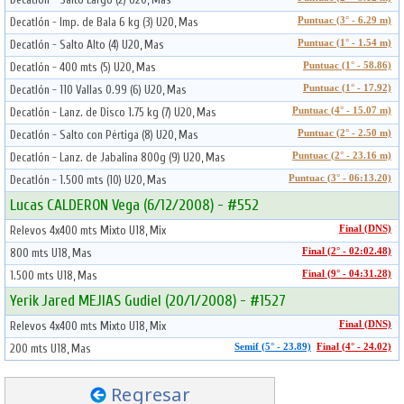
Decatlón - Imp. de Bala 6 kg (3) U20, Mas
Puntuac (3° - 6.29 m)
Decatlón - Salto Alto (4) U20, Mas
Puntuac (1° - 1.54 m)
Decatlón - 400 mts (5) U20, Mas
Puntuac (1° - 58.86)
Decatlón - 110 Vallas 0.99 (6) U20, Mas
Puntuac (1° - 17.92)
Decatlón - Lanz. de Disco 1.75 kg (7) U20, Mas
Puntuac (4° - 15.07 m)
Decatlón - Salto con Pértiga (8) U20, Mas
Puntuac (2° - 2.50 m)
Decatlón - Lanz. de Jabalina 800g (9) U20, Mas
Puntuac (2° - 23.16 m)
Decatlón - 1.500 mts (10) U20, Mas
Puntuac (3° - 06:13.20)
Lucas CALDERON Vega (6/12/2008) - #552
Relevos 4x400 mts Mixto U18, Mix
Final (DNS)
800 mts U18, Mas
Final (2° - 02:02.48)
1.500 mts U18, Mas
Final (9° - 04:31.28)
Yerik Jared MEJIAS Gudiel (20/1/2008) - #1527
Relevos 4x400 mts Mixto U18, Mix
Final (DNS)
200 mts U18, Mas
Semif (5° - 23.89)
Final (4° - 24.02)
Regresar