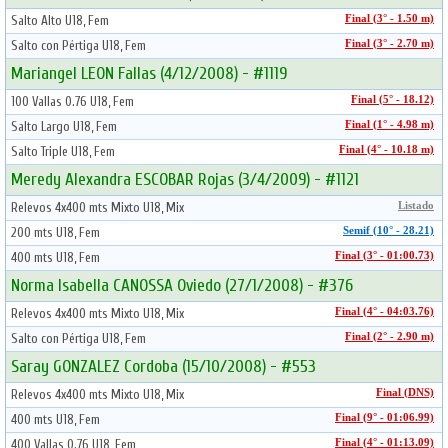
Salto Alto U18, Fem
Final (3° - 1.50 m)
Salto con Pértiga U18, Fem
Final (3° - 2.70 m)
Mariangel LEON Fallas (4/12/2008) - #1119
100 Vallas 0.76 U18, Fem
Final (5° - 18.12)
Salto Largo U18, Fem
Final (1° - 4.98 m)
Salto Triple U18, Fem
Final (4° - 10.18 m)
Meredy Alexandra ESCOBAR Rojas (3/4/2009) - #1121
Relevos 4x400 mts Mixto U18, Mix
Listado
200 mts U18, Fem
Semif (10° - 28.21)
400 mts U18, Fem
Final (3° - 01:00.73)
Norma Isabella CANOSSA Oviedo (27/1/2008) - #376
Relevos 4x400 mts Mixto U18, Mix
Final (4° - 04:03.76)
Salto con Pértiga U18, Fem
Final (2° - 2.90 m)
Saray GONZALEZ Cordoba (15/10/2008) - #553
Relevos 4x400 mts Mixto U18, Mix
Final (DNS)
400 mts U18, Fem
Final (9° - 01:06.99)
400 Vallas 0.76 U18, Fem
Final (4° - 01:13.09)