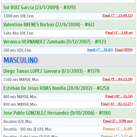
Sol RUIZ Garcia (23/1/2009) - #1093
3.000 mts U18, Fem
Final (7° - 13:49.12)
Valentina BRENES Borbon (22/6/2008) - #612
Salto Alto U18, Fem
Final (1° - 1.60 m)
Veronica HERNANDEZ Zumbado (11/12/2007) - #1123
200 mts U20, Fem
Semif (7° - 30.05)
Final (DNS)
MASCULINO
Diego Tomas LOPEZ Guevara (1/3/2003) - #1378
1.500 mts MAYOR, Mas
Final (9° - 04:23.20)
Esteban De Jesus RIVAS Bonilla (20/8/2002) - #1258
400 mts MAYOR, Mas
Final (10° - 53.54)
800 mts MAYOR, Mas
Final (11° - 02:15.27)
Jose Pablo GONZALEZ Hernandez (9/10/2006) - #1180
Decatlón U20, Mas
Final (2° - 3590 pts)
Decatlón - 100 mts (1) U20, Mas
Puntuac (1° - 11.88)
Decatlón - Salto Largo (2) U20, Mas
Puntuac (2° - 5.12 m)