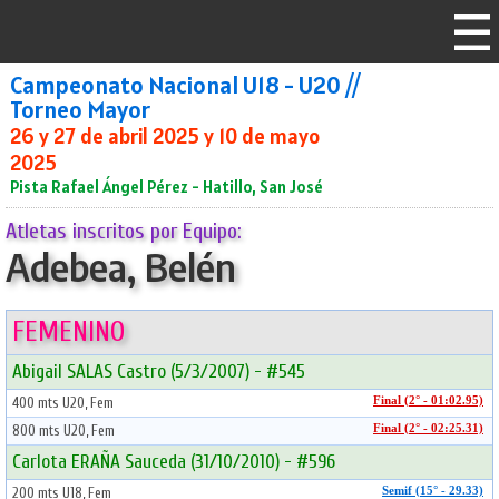
Campeonato Nacional U18 - U20 //
Torneo Mayor
26 y 27 de abril 2025 y 10 de mayo
2025
Pista Rafael Ángel Pérez - Hatillo, San José
Atletas inscritos por Equipo:
Adebea, Belén
FEMENINO
Abigail SALAS Castro (5/3/2007) - #545
400 mts U20, Fem
Final (2° - 01:02.95)
800 mts U20, Fem
Final (2° - 02:25.31)
Carlota ERAÑA Sauceda (31/10/2010) - #596
200 mts U18, Fem
Semif (15° - 29.33)