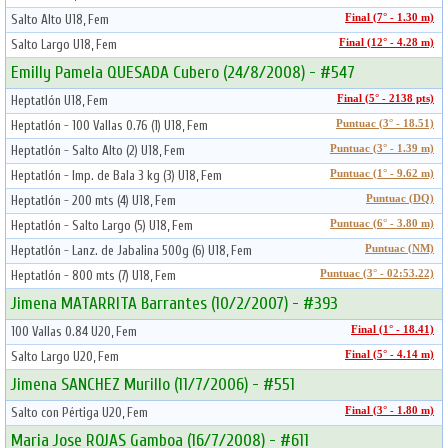
Salto Alto U18, Fem
Final (7° - 1.30 m)
Salto Largo U18, Fem
Final (12° - 4.28 m)
Emilly Pamela QUESADA Cubero (24/8/2008) - #547
Heptatlón U18, Fem
Final (5° - 2138 pts)
Heptatlón - 100 Vallas 0.76 (1) U18, Fem
Puntuac (3° - 18.51)
Heptatlón - Salto Alto (2) U18, Fem
Puntuac (3° - 1.39 m)
Heptatlón - Imp. de Bala 3 kg (3) U18, Fem
Puntuac (1° - 9.62 m)
Heptatlón - 200 mts (4) U18, Fem
Puntuac (DQ)
Heptatlón - Salto Largo (5) U18, Fem
Puntuac (6° - 3.80 m)
Heptatlón - Lanz. de Jabalina 500g (6) U18, Fem
Puntuac (NM)
Heptatlón - 800 mts (7) U18, Fem
Puntuac (3° - 02:53.22)
Jimena MATARRITA Barrantes (10/2/2007) - #393
100 Vallas 0.84 U20, Fem
Final (1° - 18.41)
Salto Largo U20, Fem
Final (5° - 4.14 m)
Jimena SANCHEZ Murillo (11/7/2006) - #551
Salto con Pértiga U20, Fem
Final (3° - 1.80 m)
Maria Jose ROJAS Gamboa (16/7/2008) - #611