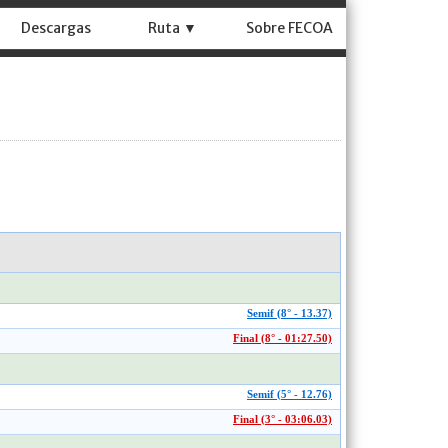
Descargas
Ruta ▼
Sobre FECOA
Semif (8° - 13.37)
Final (8° - 01:27.50)
Semif (5° - 12.76)
Final (3° - 03:06.03)