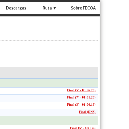
Descargas
Ruta ▼
Sobre FECOA
Final (5° - 03:56.73)
Final (7° - 01:01.20)
Final (3° - 01:06.18)
Final (DNS)
Final (5° - 8.91 m)