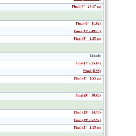
Final (7° - 27.17 m)
Final (8° - 11.62)
Final (11° - 49.75)
Final (3° - 1.25 m)
Listado
Final (7° - 15.02)
Final (DNS)
Final (4° - 1.55 m)
Final (9° - 18.66)
Final (23° - 14.57)
Final (19° - 52.92)
Final (5° - 1.15 m)