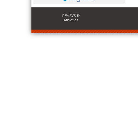
REVSYS ®
Athletics