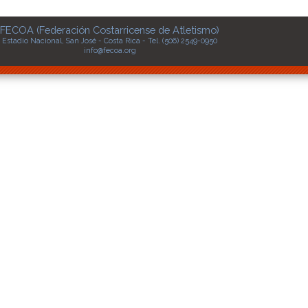
FECOA (Federación Costarricense de Atletismo)
Estadio Nacional, San José - Costa Rica - Tel. (506) 2549-0950
info@fecoa.org