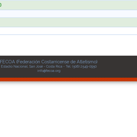
0
FECOA (Federación Costarricense de Atletismo)
Estadio Nacional, San José - Costa Rica - Tel. (506) 2549-0950
info@fecoa.org