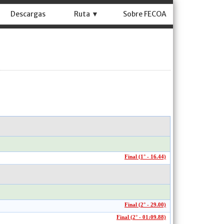
Descargas
Ruta ▼
Sobre FECOA
Final (1° - 16.44)
Final (2° - 29.00)
Final (2° - 01:09.88)