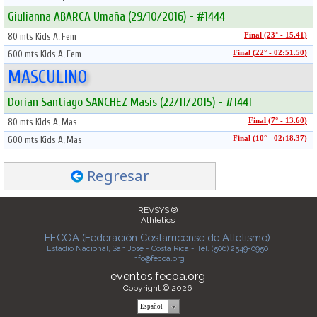
Giulianna ABARCA Umaña (29/10/2016) - #1444
80 mts Kids A, Fem
Final (23° - 15.41)
600 mts Kids A, Fem
Final (22° - 02:51.50)
MASCULINO
Dorian Santiago SANCHEZ Masis (22/11/2015) - #1441
80 mts Kids A, Mas
Final (7° - 13.60)
600 mts Kids A, Mas
Final (10° - 02:18.37)
Regresar
REVSYS ®
Athletics
FECOA (Federación Costarricense de Atletismo)
Estadio Nacional, San José - Costa Rica - Tel. (506) 2549-0950
info@fecoa.org
eventos.fecoa.org
Copyright © 2026