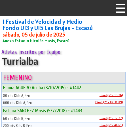
I Festival de Velocidad y Medio
Fondo U13 y U15 Las Brujas - Escazú
sábado, 05 de julio de 2025
Anexo Estadio Nicolás Masis, Escazú
Atletas inscritos por Equipo:
Turrialba
FEMENINO
Emma AGUERO Acuña (8/10/2015) - #1442
80 mts Kids A, Fem
Final (5° - 13.76)
600 mts Kids A, Fem
Final (2° - 02:11.09)
Fatima SANCHEZ Masis (5/7/2018) - #1443
60 mts Kids B, Fem
Final (8° - 12.77)
200 mts Kids B, Fem
Final (6° - 46.61)