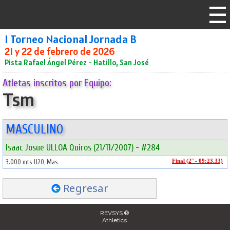
I Torneo Nacional Jornada B
21 y 22 de febrero de 2026
Pista Rafael Ángel Pérez - Hatillo, San José
Atletas inscritos por Equipo:
Tsm
MASCULINO
Isaac Josue ULLOA Quiros (21/11/2007) - #284
3.000 mts U20, Mas
Final (2° - 09:23.33)
Regresar
REVSYS ®
Athletics