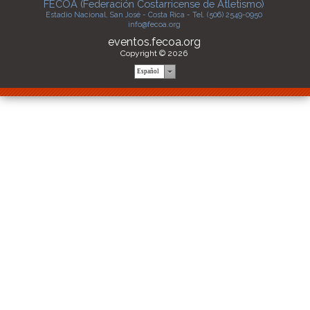
FECOA (Federación Costarricense de Atletismo)
Estadio Nacional, San José - Costa Rica - Tel. (506) 2549-0950
info@fecoa.org
eventos.fecoa.org
Copyright © 2026