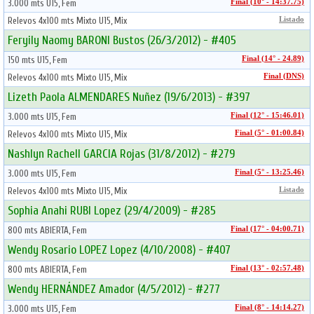
3.000 mts U15, Fem
Final (10° - 14:37.75)
Relevos 4x100 mts Mixto U15, Mix
Listado
Feryily Naomy BARONI Bustos (26/3/2012) - #405
150 mts U15, Fem
Final (14° - 24.89)
Relevos 4x100 mts Mixto U15, Mix
Final (DNS)
Lizeth Paola ALMENDARES Nuñez (19/6/2013) - #397
3.000 mts U15, Fem
Final (12° - 15:46.01)
Relevos 4x100 mts Mixto U15, Mix
Final (5° - 01:00.84)
Nashlyn Rachell GARCIA Rojas (31/8/2012) - #279
3.000 mts U15, Fem
Final (5° - 13:25.46)
Relevos 4x100 mts Mixto U15, Mix
Listado
Sophia Anahi RUBI Lopez (29/4/2009) - #285
800 mts ABIERTA, Fem
Final (17° - 04:00.71)
Wendy Rosario LOPEZ Lopez (4/10/2008) - #407
800 mts ABIERTA, Fem
Final (13° - 02:57.48)
Wendy HERNÁNDEZ Amador (4/5/2012) - #277
3.000 mts U15, Fem
Final (8° - 14:14.27)