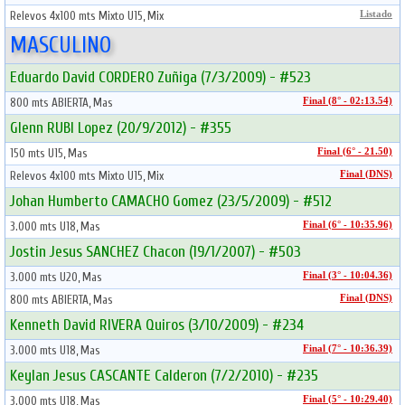
Relevos 4x100 mts Mixto U15, Mix
Listado
MASCULINO
Eduardo David CORDERO Zuñiga (7/3/2009) - #523
800 mts ABIERTA, Mas
Final (8° - 02:13.54)
Glenn RUBI Lopez (20/9/2012) - #355
150 mts U15, Mas
Final (6° - 21.50)
Relevos 4x100 mts Mixto U15, Mix
Final (DNS)
Johan Humberto CAMACHO Gomez (23/5/2009) - #512
3.000 mts U18, Mas
Final (6° - 10:35.96)
Jostin Jesus SANCHEZ Chacon (19/1/2007) - #503
3.000 mts U20, Mas
Final (3° - 10:04.36)
800 mts ABIERTA, Mas
Final (DNS)
Kenneth David RIVERA Quiros (3/10/2009) - #234
3.000 mts U18, Mas
Final (7° - 10:36.39)
Keylan Jesus CASCANTE Calderon (7/2/2010) - #235
3.000 mts U18, Mas
Final (5° - 10:29.40)