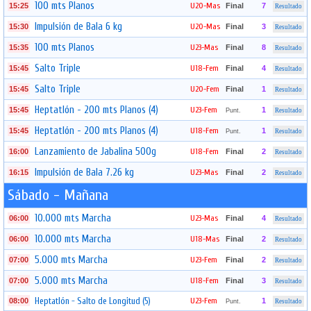
100 mts Planos
U20-Mas
15:25
Final
7
Resultado
Impulsión de Bala 6 kg
U20-Mas
15:30
Final
3
Resultado
100 mts Planos
U23-Mas
15:35
Final
8
Resultado
Salto Triple
U18-Fem
15:45
Final
4
Resultado
Salto Triple
U20-Fem
15:45
Final
1
Resultado
Heptatlón - 200 mts Planos (4)
U23-Fem
15:45
1
Punt.
Resultado
Heptatlón - 200 mts Planos (4)
U18-Fem
15:45
1
Punt.
Resultado
Lanzamiento de Jabalina 500g
U18-Fem
16:00
Final
2
Resultado
Impulsión de Bala 7.26 kg
U23-Mas
16:15
Final
2
Resultado
Sábado - Mañana
10.000 mts Marcha
U23-Mas
06:00
Final
4
Resultado
10.000 mts Marcha
U18-Mas
06:00
Final
2
Resultado
5.000 mts Marcha
U23-Fem
07:00
Final
2
Resultado
5.000 mts Marcha
U18-Fem
07:00
Final
3
Resultado
Heptatlón - Salto de Longitud (5)
U23-Fem
08:00
1
Punt.
Resultado