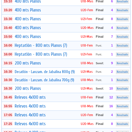
400 mts Planos
U18-Mas
15:10
Final
6
Resultado
400 mts Planos
U20-Fem
15:20
Final
4
Resultado
400 mts Planos
U23-Fem
15:30
Final
8
Resultado
400 mts Planos
U20-Mas
15:40
Final
4
Resultado
400 mts Planos
U23-Mas
15:50
Final
7
Resultado
Heptatlón - 800 mts Planos (7)
U18-Fem
16:00
1
Punt.
Resultado
Heptatlón - 800 mts Planos (7)
U23-Fem
16:00
1
Punt.
Resultado
200 mts Planos
U18-Mas
16:15
9
Semif.
Resultado
Decatlón - Lanzam. de Jabalina 800g (9)
U23-Mas
16:30
2
Punt.
Resultado
Decatlón - Lanzam. de Jabalina 700g (9)
U18-Mas
16:30
1
Punt.
Resultado
200 mts Planos
U23-Mas
16:30
10
Semif.
Resultado
Relevos 4x100 mts
U18-Fem
16:45
Final
12
Resultado
Relevos 4x100 mts
U18-Mas
16:55
Final
16
Resultado
Relevos 4x100 mts
U20-Fem
17:05
Final
4
Resultado
Relevos 4x100 mts
U20-Mas
17:25
Final
8
Resultado