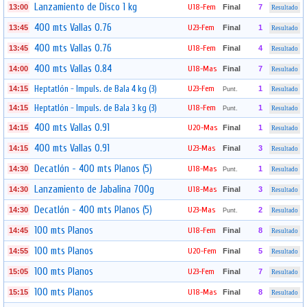
Lanzamiento de Disco 1 kg
U18-Fem
13:00
Final
7
Resultado
400 mts Vallas 0.76
U23-Fem
13:45
Final
1
Resultado
400 mts Vallas 0.76
U18-Fem
13:45
Final
4
Resultado
400 mts Vallas 0.84
U18-Mas
14:00
Final
7
Resultado
Heptatlón - Impuls. de Bala 4 kg (3)
U23-Fem
14:15
1
Punt.
Resultado
Heptatlón - Impuls. de Bala 3 kg (3)
U18-Fem
14:15
1
Punt.
Resultado
400 mts Vallas 0.91
U20-Mas
14:15
Final
1
Resultado
400 mts Vallas 0.91
U23-Mas
14:15
Final
3
Resultado
Decatlón - 400 mts Planos (5)
U18-Mas
14:30
1
Punt.
Resultado
Lanzamiento de Jabalina 700g
U18-Mas
14:30
Final
3
Resultado
Decatlón - 400 mts Planos (5)
U23-Mas
14:30
2
Punt.
Resultado
100 mts Planos
U18-Fem
14:45
Final
8
Resultado
100 mts Planos
U20-Fem
14:55
Final
5
Resultado
100 mts Planos
U23-Fem
15:05
Final
7
Resultado
100 mts Planos
U18-Mas
15:15
Final
8
Resultado