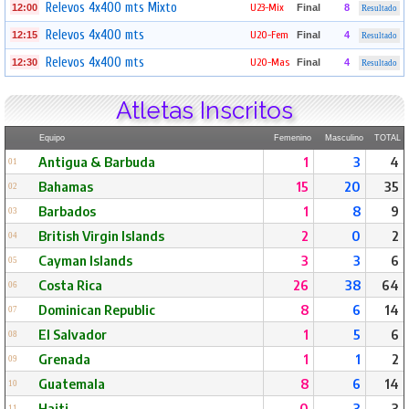
Relevos 4x400 mts Mixto
U23-Mix
12:00
Final
8
Resultado
Relevos 4x400 mts
U20-Fem
12:15
Final
4
Resultado
Relevos 4x400 mts
U20-Mas
12:30
Final
4
Resultado
Atletas Inscritos
Equipo
Femenino
Masculino
TOTAL
Antigua & Barbuda
1
3
4
01
Bahamas
15
20
35
02
Barbados
1
8
9
03
British Virgin Islands
2
0
2
04
Cayman Islands
3
3
6
05
Costa Rica
26
38
64
06
Dominican Republic
8
6
14
07
El Salvador
1
5
6
08
Grenada
1
1
2
09
Guatemala
8
6
14
10
Haiti
0
3
3
11