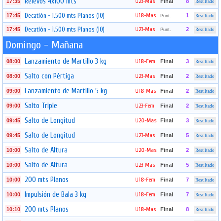
Relevos 4x100 mts
U23-Mas
17:35
Final
8
Resultado
Decatlón - 1.500 mts Planos (10)
U18-Mas
17:45
1
Punt.
Resultado
Decatlón - 1.500 mts Planos (10)
U23-Mas
17:45
2
Punt.
Resultado
Domingo - Mañana
Lanzamiento de Martillo 3 kg
U18-Fem
08:00
Final
3
Resultado
Salto con Pértiga
U23-Mas
08:00
Final
2
Resultado
Lanzamiento de Martillo 5 kg
U18-Mas
09:00
Final
2
Resultado
Salto Triple
U23-Fem
09:00
Final
2
Resultado
Salto de Longitud
U20-Mas
09:45
Final
3
Resultado
Salto de Longitud
U23-Mas
09:45
Final
5
Resultado
Salto de Altura
U20-Mas
10:00
Final
2
Resultado
Salto de Altura
U23-Mas
10:00
Final
5
Resultado
200 mts Planos
U18-Fem
10:00
Final
7
Resultado
Impulsión de Bala 3 kg
U18-Fem
10:00
Final
7
Resultado
200 mts Planos
U18-Mas
10:10
Final
8
Resultado