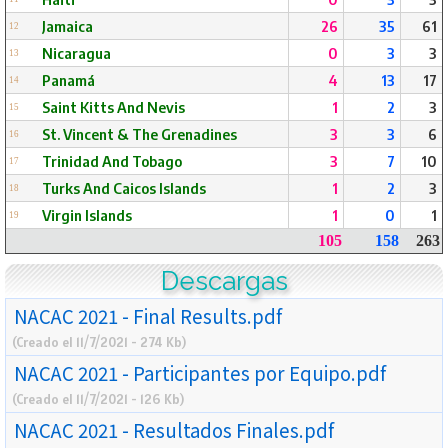
Jamaica
26
35
61
12
Nicaragua
0
3
3
13
Panamá
4
13
17
14
Saint Kitts And Nevis
1
2
3
15
St. Vincent & The Grenadines
3
3
6
16
Trinidad And Tobago
3
7
10
17
Turks And Caicos Islands
1
2
3
18
Virgin Islands
1
0
1
19
105
158
263
Descargas
NACAC 2021 - Final Results.pdf
(Creado el 11/7/2021 - 274 Kb)
NACAC 2021 - Participantes por Equipo.pdf
(Creado el 11/7/2021 - 126 Kb)
NACAC 2021 - Resultados Finales.pdf