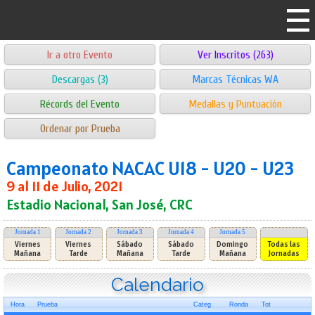
Ir a otro Evento
Ver Inscritos (263)
Descargas (3)
Marcas Técnicas WA
Récords del Evento
Medallas y Puntuación
Ordenar por Prueba
Campeonato NACAC U18 - U20 - U23
9 al 11 de Julio, 2021
Estadio Nacional, San José, CRC
Jornada 1
Jornada 2
Jornada 3
Jornada 4
Jornada 5
Viernes
Viernes
Sábado
Sábado
Domingo
Todas las
Mañana
Tarde
Mañana
Tarde
Mañana
Jornadas
Calendario
Hora
Prueba
Categ
Ronda
Tot