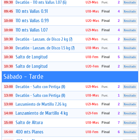
Decatlón - 110 mts Vallas 1.07 (6)
U23-Mas
09:30
2
Punt.
Resultado
110 mts Vallas 0.91
U18-Mas
09:45
Final
4
Resultado
110 mts Vallas 0.99
U20-Mas
10:00
Final
2
Resultado
110 mts Vallas 1.07
U23-Mas
10:00
Final
4
Resultado
Decatlón - Lanzam. de Disco 2 kg (7)
U23-Mas
10:30
2
Punt.
Resultado
Decatlón - Lanzam. de Disco 1.5 kg (7)
U18-Mas
10:30
1
Punt.
Resultado
Salto de Longitud
U18-Fem
10:30
Final
5
Resultado
Salto de Longitud
U20-Fem
10:30
Final
2
Resultado
Sábado - Tarde
Decatlón - Salto con Pértiga (8)
U23-Mas
13:00
2
Punt.
Resultado
Decatlón - Salto con Pértiga (8)
U18-Mas
13:00
1
Punt.
Resultado
Lanzamiento de Martillo 7.26 kg
U23-Mas
13:00
Final
2
Resultado
Lanzamiento de Martillo 4 kg
U23-Fem
14:00
Final
2
Resultado
Salto de Altura
U18-Mas
15:00
Final
7
Resultado
400 mts Planos
U18-Fem
15:00
Final
6
Resultado