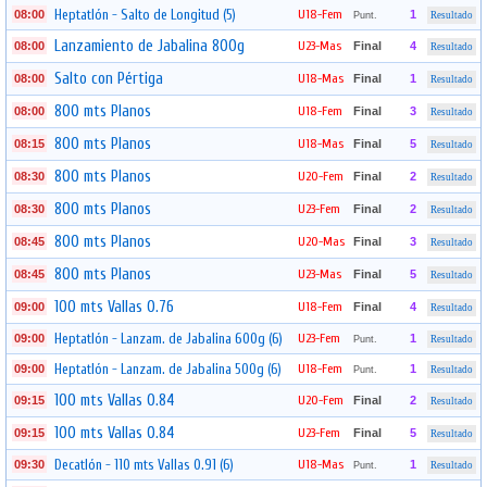
Heptatlón - Salto de Longitud (5)
U18-Fem
08:00
1
Punt.
Resultado
Lanzamiento de Jabalina 800g
U23-Mas
08:00
Final
4
Resultado
Salto con Pértiga
U18-Mas
08:00
Final
1
Resultado
800 mts Planos
U18-Fem
08:00
Final
3
Resultado
800 mts Planos
U18-Mas
08:15
Final
5
Resultado
800 mts Planos
U20-Fem
08:30
Final
2
Resultado
800 mts Planos
U23-Fem
08:30
Final
2
Resultado
800 mts Planos
U20-Mas
08:45
Final
3
Resultado
800 mts Planos
U23-Mas
08:45
Final
5
Resultado
100 mts Vallas 0.76
U18-Fem
09:00
Final
4
Resultado
Heptatlón - Lanzam. de Jabalina 600g (6)
U23-Fem
09:00
1
Punt.
Resultado
Heptatlón - Lanzam. de Jabalina 500g (6)
U18-Fem
09:00
1
Punt.
Resultado
100 mts Vallas 0.84
U20-Fem
09:15
Final
2
Resultado
100 mts Vallas 0.84
U23-Fem
09:15
Final
5
Resultado
Decatlón - 110 mts Vallas 0.91 (6)
U18-Mas
09:30
1
Punt.
Resultado