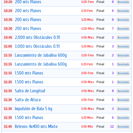
200 mts Planos
U20-Fem
10:20
Final
8
Resultado
200 mts Planos
U23-Fem
10:20
Final
6
Resultado
200 mts Planos
U23-Mas
10:30
Final
8
Resultado
200 mts Planos
U20-Mas
10:30
Final
7
Resultado
2.000 mts Obstáculos 0.91
U18-Mas
10:45
Final
2
Resultado
3.000 mts Obstáculos 0.91
U23-Mas
11:00
Final
3
Resultado
Lanzamiento de Jabalina 600g
U20-Fem
11:15
Final
2
Resultado
Lanzamiento de Jabalina 600g
U23-Fem
11:15
Final
1
Resultado
1.500 mts Planos
U18-Fem
11:15
Final
3
Resultado
1.500 mts Planos
U18-Mas
11:25
Final
1
Resultado
Salto de Longitud
U18-Mas
11:30
Final
8
Resultado
Salto de Altura
U18-Fem
11:30
Final
5
Resultado
Impulsión de Bala 5 kg
U18-Mas
11:30
Final
3
Resultado
1.500 mts Planos
U23-Mas
11:35
Final
6
Resultado
Relevos 4x400 mts Mixto
U18-Mix
11:45
Final
12
Resultado