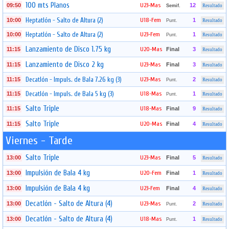
100 mts Planos
U23-Mas
09:50
12
Semif.
Resultado
Heptatlón - Salto de Altura (2)
U18-Fem
10:00
1
Punt.
Resultado
Heptatlón - Salto de Altura (2)
U23-Fem
10:00
1
Punt.
Resultado
Lanzamiento de Disco 1.75 kg
U20-Mas
11:15
Final
3
Resultado
Lanzamiento de Disco 2 kg
U23-Mas
11:15
Final
3
Resultado
Decatlón - Impuls. de Bala 7.26 kg (3)
U23-Mas
11:15
2
Punt.
Resultado
Decatlón - Impuls. de Bala 5 kg (3)
U18-Mas
11:15
1
Punt.
Resultado
Salto Triple
U18-Mas
11:15
Final
9
Resultado
Salto Triple
U20-Mas
11:15
Final
4
Resultado
Viernes - Tarde
Salto Triple
U23-Mas
13:00
Final
5
Resultado
Impulsión de Bala 4 kg
U20-Fem
13:00
Final
1
Resultado
Impulsión de Bala 4 kg
U23-Fem
13:00
Final
4
Resultado
Decatlón - Salto de Altura (4)
U23-Mas
13:00
2
Punt.
Resultado
Decatlón - Salto de Altura (4)
U18-Mas
13:00
1
Punt.
Resultado