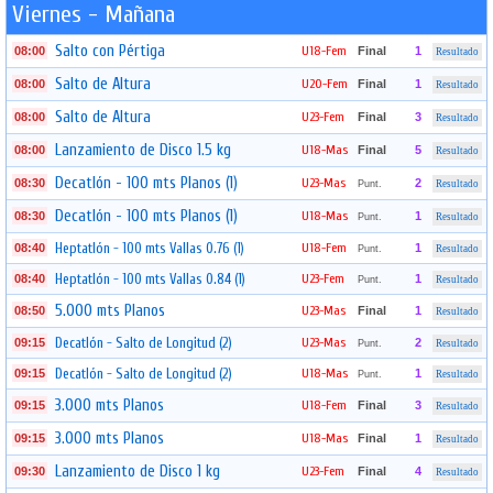
Viernes - Mañana
Salto con Pértiga
U18-Fem
08:00
Final
1
Resultado
Salto de Altura
U20-Fem
08:00
Final
1
Resultado
Salto de Altura
U23-Fem
08:00
Final
3
Resultado
Lanzamiento de Disco 1.5 kg
U18-Mas
08:00
Final
5
Resultado
Decatlón - 100 mts Planos (1)
U23-Mas
08:30
2
Punt.
Resultado
Decatlón - 100 mts Planos (1)
U18-Mas
08:30
1
Punt.
Resultado
Heptatlón - 100 mts Vallas 0.76 (1)
U18-Fem
08:40
1
Punt.
Resultado
Heptatlón - 100 mts Vallas 0.84 (1)
U23-Fem
08:40
1
Punt.
Resultado
5.000 mts Planos
U23-Mas
08:50
Final
1
Resultado
Decatlón - Salto de Longitud (2)
U23-Mas
09:15
2
Punt.
Resultado
Decatlón - Salto de Longitud (2)
U18-Mas
09:15
1
Punt.
Resultado
3.000 mts Planos
U18-Fem
09:15
Final
3
Resultado
3.000 mts Planos
U18-Mas
09:15
Final
1
Resultado
Lanzamiento de Disco 1 kg
U23-Fem
09:30
Final
4
Resultado