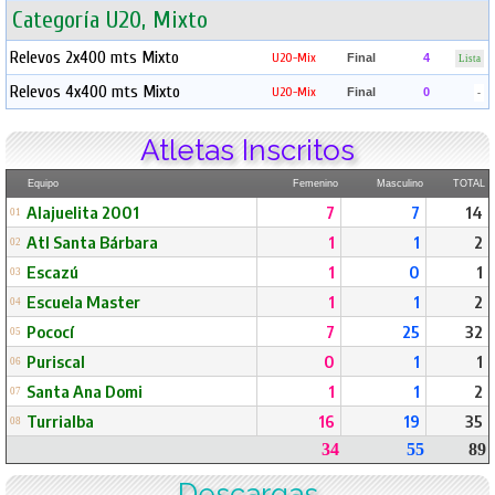
Categoría U20, Mixto
Relevos 2x400 mts Mixto
U20-Mix
Final
4
Lista
Relevos 4x400 mts Mixto
U20-Mix
Final
0
-
Atletas Inscritos
Equipo
Femenino
Masculino
TOTAL
Alajuelita 2001
7
7
14
01
Atl Santa Bárbara
1
1
2
02
Escazú
1
0
1
03
Escuela Master
1
1
2
04
Pococí
7
25
32
05
Puriscal
0
1
1
06
Santa Ana Domi
1
1
2
07
Turrialba
16
19
35
08
34
55
89
Descargas