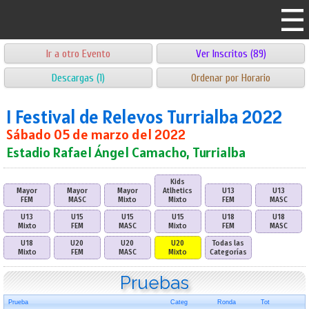
Ir a otro Evento
Ver Inscritos (89)
Descargas (1)
Ordenar por Horario
I Festival de Relevos Turrialba 2022
Sábado 05 de marzo del 2022
Estadio Rafael Ángel Camacho, Turrialba
Kids
Mayor
Mayor
Mayor
Atlhetics
U13
U13
FEM
MASC
Mixto
Mixto
FEM
MASC
U13
U15
U15
U15
U18
U18
Mixto
FEM
MASC
Mixto
FEM
MASC
U18
U20
U20
U20
Todas las
Mixto
FEM
MASC
Mixto
Categorías
Pruebas
Prueba
Categ
Ronda
Tot