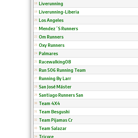
Liverunning
18
Liverunning-Liberia
19
Los Angeles
20
Mendez´S Runners
21
Om Runners
22
Oxy Runners
23
Palmares
24
Racewalking08
25
Run 506 Running Team
26
Running By Larr
27
San José Máster
28
Santiago Runners San
29
Team 4X4
30
Team Besgushi
31
Team Pijamas Cr
32
Team Salazar
33
Tricore
34