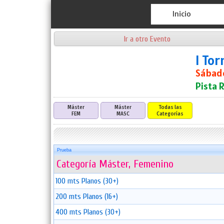
Inicio
Ir a otro Evento
I To
Sábado
Pista 
Máster
Máster
Todas las
FEM
MASC
Categorías
Prueba
Categoría Máster, Femenino
100 mts Planos (30+)
200 mts Planos (16+)
400 mts Planos (30+)