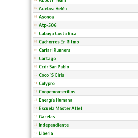
Abbott Team
01
Adebea Belén
02
Asonoa
03
Atp-506
04
Cabuya Costa Rica
05
Cachorros En Ritmo
06
Cariari Runners
07
Cartago
08
Ccdr San Pablo
09
Coco´S Girls
10
Colypro
11
Coopemontecillos
12
Energía Humana
13
Escuela Máster Atlet
14
Gacelas
15
Independiente
16
Liberia
17