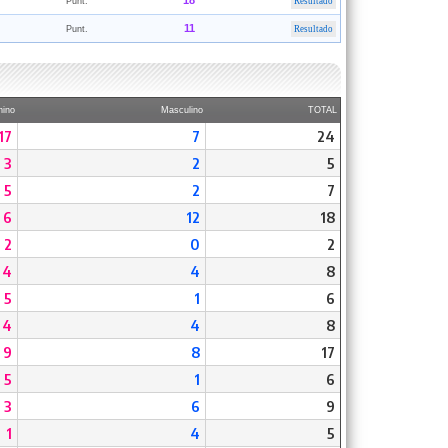
18
Punt.
Resultado
11
Punt.
Resultado
ino
Masculino
TOTAL
17
7
24
3
2
5
5
2
7
6
12
18
2
0
2
4
4
8
5
1
6
4
4
8
9
8
17
5
1
6
3
6
9
1
4
5