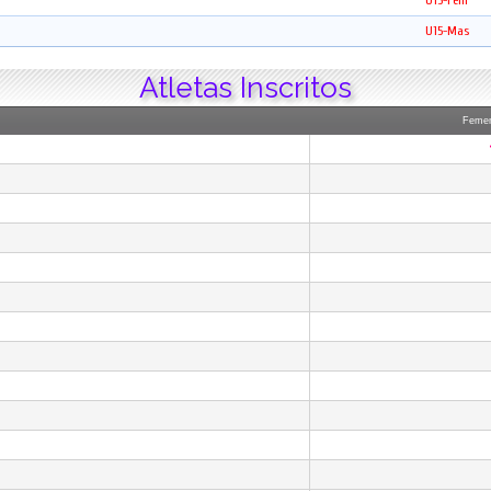
U15-Fem
U15-Mas
Atletas Inscritos
Femen