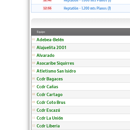
Heptatlón - 1.000 mts Planos (7)
12:40
Heptatlón - 1.200 mts Planos (7)
12:55
Equipo
Adebea-Belén
01
Alajuelita 2001
02
Alvarado
03
Asocaribe Siquirres
04
Atletismo San Isidro
05
Ccdr Bagaces
06
Ccdr Cañas
07
Ccdr Cartago
08
Ccdr Coto Brus
09
Ccdr Escazú
10
Ccdr La Unión
11
Ccdr Liberia
12