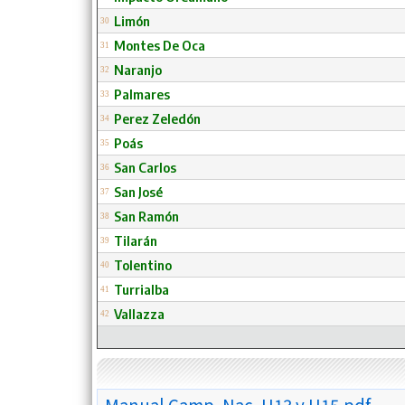
Limón
30
Montes De Oca
31
Naranjo
32
Palmares
33
Perez Zeledón
34
Poás
35
San Carlos
36
San José
37
San Ramón
38
Tilarán
39
Tolentino
40
Turrialba
41
Vallazza
42
Manual Camp. Nac. U13 y U15.pdf