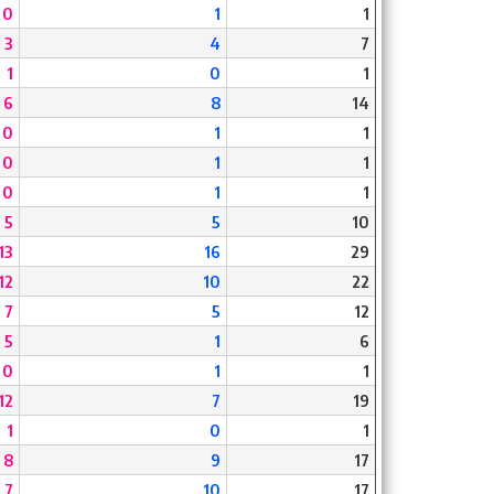
0
1
1
3
4
7
1
0
1
6
8
14
0
1
1
0
1
1
0
1
1
5
5
10
13
16
29
12
10
22
7
5
12
5
1
6
0
1
1
12
7
19
1
0
1
8
9
17
7
10
17