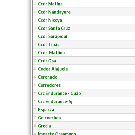
Ccdr Matina
13
Ccdr Nandayure
14
Ccdr Nicoya
15
Ccdr Santa Cruz
16
Ccdr Sarapiquí
17
Ccdr Tibás
18
Ccdr. Matiina
19
Ccdr.Osa
20
Codea Alajuela
21
Coronado
22
Corredores
23
Crc Endurance - Guáp
24
Crc Endurance-Sj
25
Esparza
26
Goicoechea
27
Grecia
28
Impacto Oreamuno
29