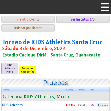
Ir a otro Evento
Ver Inscritos (75)
Ordenar por Horario
Torneo de KIDS Athletics Santa Cruz
Sábado 3 de Diciembre, 2022
Estadio Cacique Diriá - Santa Cruz, Guanacaste
KIDS
Athletics
Todas las
Mixto
Categorías
Pruebas
Prueba
Categ
Ronda
Tot
Categoría KIDS Athletics, Mixto
KIDS Athletics
KID-Mix
Final
75
Resultado