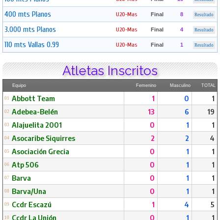
400 mts Planos
U20-Mas
Final
8
Resultado
3.000 mts Planos
U20-Mas
Final
4
Resultado
110 mts Vallas 0.99
U20-Mas
Final
1
Resultado
Atletas Inscritos
Equipo
Femenino
Masculino
TOTAL
Abbott Team
1
0
1
01
Adebea-Belén
13
6
19
02
Alajuelita 2001
0
1
1
03
Asocaribe Siquirres
2
2
4
04
Asociación Grecia
0
1
1
05
Atp 506
0
1
1
06
Barva
0
1
1
07
Barva/Una
0
1
1
08
Ccdr Escazú
1
4
5
09
Ccdr La Unión
0
1
1
10