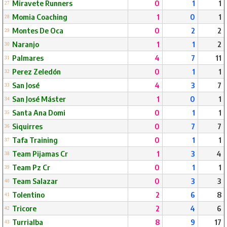
Miravete Runners
0
1
1
27
Momia Coaching
1
0
1
28
Montes De Oca
0
2
2
29
Naranjo
1
1
2
30
Palmares
4
7
11
31
Perez Zeledón
0
1
1
32
San José
4
3
7
33
San José Máster
1
0
1
34
Santa Ana Domi
0
1
1
35
Siquirres
0
7
7
36
Tafa Training
0
1
1
37
Team Pijamas Cr
1
3
4
38
Team Pz Cr
0
1
1
39
Team Salazar
0
3
3
40
Tolentino
2
6
8
41
Tricore
2
4
6
42
Turrialba
8
9
17
43