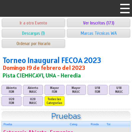
Ir a otro Evento
Ver Inscritos (173)
Descargas (1)
Marcas Técnicas WA
Ordenar por Horario
Torneo Inaugural FECOA 2023
Domingo 19 de febrero del 2023
Pista CIEMHCAVI, UNA - Heredia
Abierto
Abierto
Mayor
Mayor
U18
U18
FEM
MASC
FEM
MASC
FEM
MASC
U20
U20
Todas las
FEM
MASC
Categorías
Pruebas
Prueba
Categ
Ronda
Tot