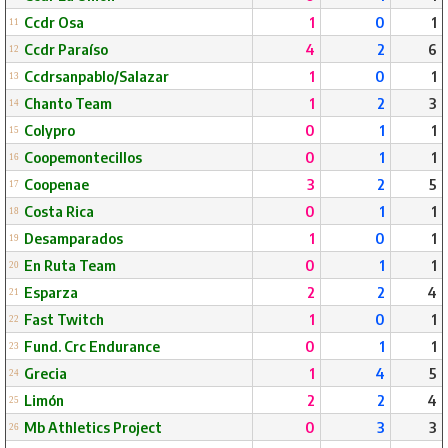
Ccdr Osa
1
0
1
11
Ccdr Paraíso
4
2
6
12
Ccdrsanpablo/Salazar
1
0
1
13
Chanto Team
1
2
3
14
Colypro
0
1
1
15
Coopemontecillos
0
1
1
16
Coopenae
3
2
5
17
Costa Rica
0
1
1
18
Desamparados
1
0
1
19
En Ruta Team
0
1
1
20
Esparza
2
2
4
21
Fast Twitch
1
0
1
22
Fund. Crc Endurance
0
1
1
23
Grecia
1
4
5
24
Limón
2
2
4
25
Mb Athletics Project
0
3
3
26