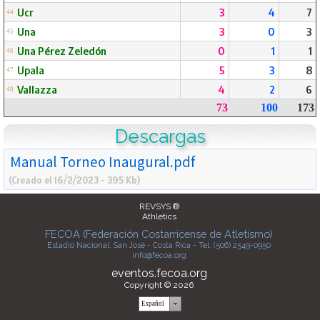
Ucr
3
4
7
44
Una
3
0
3
45
Una Pérez Zeledón
0
1
1
46
Upala
5
3
8
47
Vallazza
4
2
6
48
73
100
173
Descargas
Manual Torneo Inaugural.pdf
(Creado el 16/2/2023 - 395 Kb)
REVSYS ®
Athletics
FECOA (Federación Costarricense de Atletismo)
Estadio Nacional, San José - Costa Rica - Tel. (506) 2549-0950
info@fecoa.org
eventos.fecoa.org
Copyright © 2026