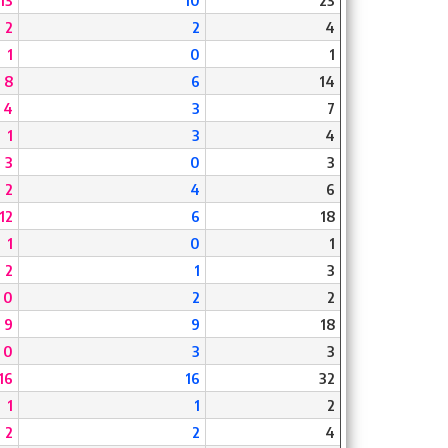
13
10
23
2
2
4
1
0
1
8
6
14
4
3
7
1
3
4
3
0
3
2
4
6
12
6
18
1
0
1
2
1
3
0
2
2
9
9
18
0
3
3
16
16
32
1
1
2
2
2
4