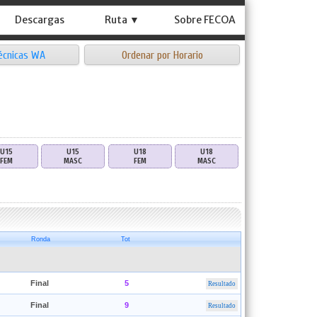
Descargas
Ruta ▼
Sobre FECOA
écnicas WA
Ordenar por Horario
U15
U15
U18
U18
FEM
MASC
FEM
MASC
Ronda
Tot
Final
5
Resultado
Final
9
Resultado