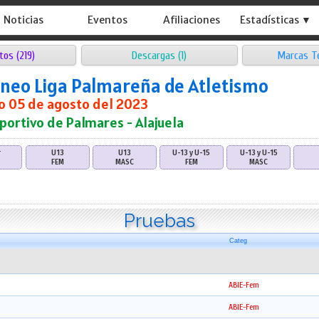
Noticias
Eventos
Afiliaciones
Estadísticas ▼
tos (219)
Descargas (1)
Marcas T
orneo Liga Palmareña de Atletismo
 05 de agosto del 2023
portivo de Palmares - Alajuela
r
U13
U13
U-13 y U-15
U-13 y U-15
FEM
MASC
FEM
MASC
Pruebas
Categ
ABIE-Fem
ABIE-Fem