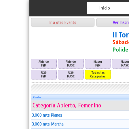
Inicio
Ir a otro Evento
Ver Inscri
II T
Sábado
Polide
Abierto
Abierto
Mayor
Mayo
FEM
MASC
FEM
MASC
U20
U20
Todas las
FEM
MASC
Categorías
Prueba
Categoría Abierto, Femenino
3.000 mts Planos
3.000 mts Marcha