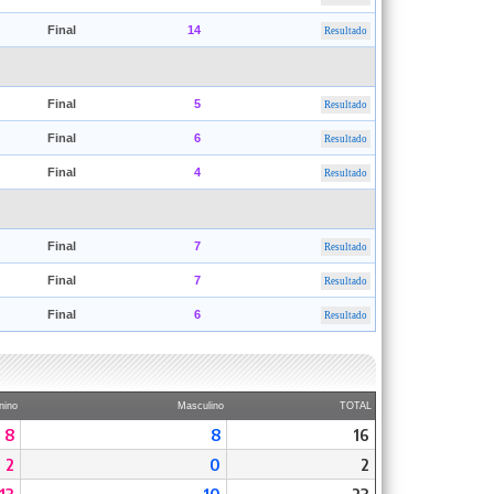
Final
14
Resultado
Final
5
Resultado
Final
6
Resultado
Final
4
Resultado
Final
7
Resultado
Final
7
Resultado
Final
6
Resultado
nino
Masculino
TOTAL
8
8
16
2
0
2