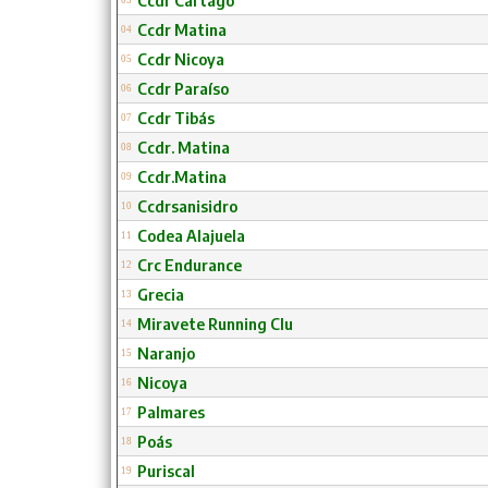
Ccdr Cartago
03
Ccdr Matina
04
Ccdr Nicoya
05
Ccdr Paraíso
06
Ccdr Tibás
07
Ccdr. Matina
08
Ccdr.Matina
09
Ccdrsanisidro
10
Codea Alajuela
11
Crc Endurance
12
Grecia
13
Miravete Running Clu
14
Naranjo
15
Nicoya
16
Palmares
17
Poás
18
Puriscal
19