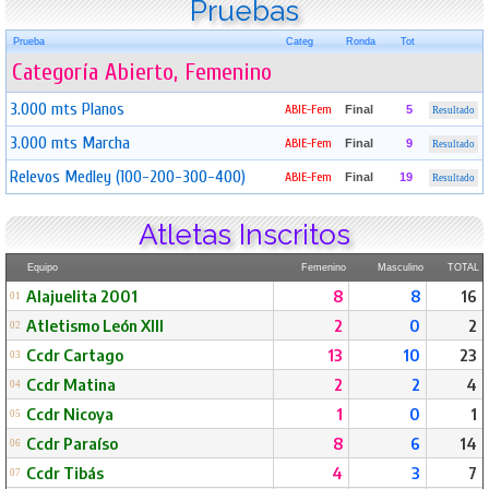
Pruebas
Prueba
Categ
Ronda
Tot
Categoría Abierto, Femenino
3.000 mts Planos
ABIE-Fem
Final
5
Resultado
3.000 mts Marcha
ABIE-Fem
Final
9
Resultado
Relevos Medley (100-200-300-400)
ABIE-Fem
Final
19
Resultado
Atletas Inscritos
Equipo
Femenino
Masculino
TOTAL
Alajuelita 2001
8
8
16
01
Atletismo León Xlll
2
0
2
02
Ccdr Cartago
13
10
23
03
Ccdr Matina
2
2
4
04
Ccdr Nicoya
1
0
1
05
Ccdr Paraíso
8
6
14
06
Ccdr Tibás
4
3
7
07