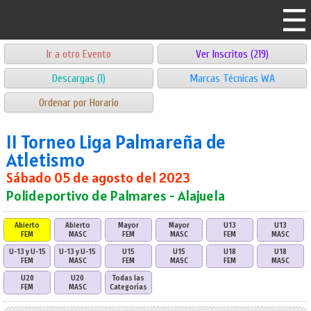
Ir a otro Evento
Ver Inscritos (219)
Descargas (1)
Marcas Técnicas WA
Ordenar por Horario
II Torneo Liga Palmareña de
Atletismo
Sábado 05 de agosto del 2023
Polideportivo de Palmares - Alajuela
Abierto
Abierto
Mayor
Mayor
U13
U13
FEM
MASC
FEM
MASC
FEM
MASC
U-13 y U-15
U-13 y U-15
U15
U15
U18
U18
FEM
MASC
FEM
MASC
FEM
MASC
U20
U20
Todas las
FEM
MASC
Categorías