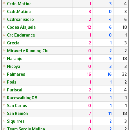
Ccdr. Matina
1
3
4
08
Ccdr.Matina
3
0
3
09
Ccdrsanisidro
2
4
6
10
Codea Alajuela
12
6
18
11
Crc Endurance
1
0
1
12
Grecia
2
1
3
13
Miravete Running Clu
0
2
2
14
Naranjo
9
9
18
15
Nicoya
0
3
3
16
Palmares
16
16
32
17
Poás
1
1
2
18
Puriscal
2
2
4
19
Racewalking08
0
1
1
20
San Carlos
0
1
1
21
San Ramón
7
11
18
22
Siquirres
1
2
3
23
Team Sergio Molina
0
2
2
24