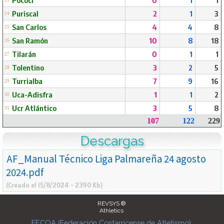
Pococí
0
1
1
23
Puriscal
2
1
3
24
San Carlos
4
4
8
25
San Ramón
10
8
18
26
Tilarán
0
1
1
27
Tolentino
3
2
5
28
Turrialba
7
9
16
29
Uca-Adisfra
1
1
2
30
Ucr Atlántico
3
5
8
31
107
122
229
Descargas
AF_Manual Técnico Liga Palmareña 24 agosto
2024.pdf
(Creado el 15/8/2024 - 2390 Kb)
REVSYS ®
Athletics
FECOA (Federación Costarricense de Atletismo)