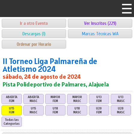
Ir a otro Evento
Ver Inscritos (229)
Descargas (1)
Marcas Técnicas WA
Ordenar por Horario
II Torneo Liga Palmareña de
Atletismo 2024
sábado, 24 de agosto de 2024
Pista Polideportivo de Palmares, Alajuela
ABIERTA
ABIERTA
MAYOR
MAYOR
U13
U13
FEM
MASC
FEM
MASC
FEM
MASC
U15
U15
U18
U18
U20
U20
FEM
MASC
FEM
MASC
FEM
MASC
Todas las
Categorías