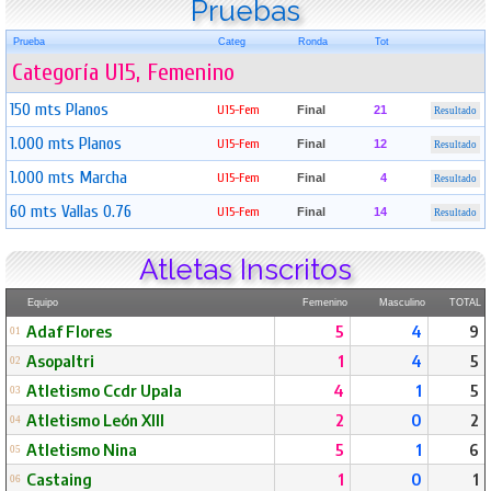
Pruebas
Prueba
Categ
Ronda
Tot
Categoría U15, Femenino
150 mts Planos
U15-Fem
Final
21
Resultado
1.000 mts Planos
U15-Fem
Final
12
Resultado
1.000 mts Marcha
U15-Fem
Final
4
Resultado
60 mts Vallas 0.76
U15-Fem
Final
14
Resultado
Atletas Inscritos
Equipo
Femenino
Masculino
TOTAL
Adaf Flores
5
4
9
01
Asopaltri
1
4
5
02
Atletismo Ccdr Upala
4
1
5
03
Atletismo León Xlll
2
0
2
04
Atletismo Nina
5
1
6
05
Castaing
1
0
1
06