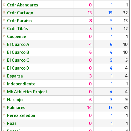
Ccdr Abangares
0
1
1
07
Ccdr Cartago
13
19
32
08
Ccdr Paraíso
8
5
13
09
Ccdr Tibás
5
7
12
10
Coopenae
0
1
1
11
El Guarco A
4
6
10
12
El Guarco B
6
4
10
13
El Guarco C
0
5
5
14
El Guarco D
0
4
4
15
Esparza
3
1
4
16
Independiente
0
1
1
17
Mb Athletics Project
0
4
4
18
Naranjo
6
3
9
19
Palmares
14
17
31
20
Perez Zeledon
0
1
1
21
Poás
0
1
1
22