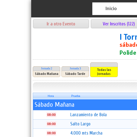
Inicio
Ir a otro Evento
Ver Inscritos (122)
I Tor
sábado
Polide
Jornada 2
Jornada 3
Todas las
Sábado Mañana
Sábado Tarde
Jornadas
Hora
Prueba
Sábado Mañana
Lanzamiento de Bola
08:00
Salto Largo
08:00
4.000 mts Marcha
08:00