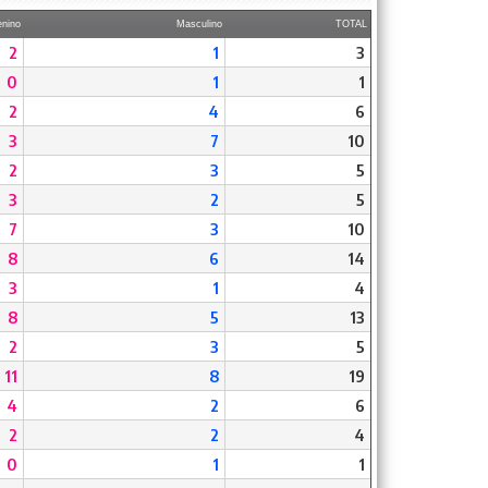
nino
Masculino
TOTAL
2
1
3
0
1
1
2
4
6
3
7
10
2
3
5
3
2
5
7
3
10
8
6
14
3
1
4
8
5
13
2
3
5
11
8
19
4
2
6
2
2
4
0
1
1