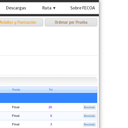
Descargas
Ruta ▼
Sobre FECOA
edallas y Puntuación
Ordenar por Prueba
Ronda
Tot
Final
25
Resultado
Final
6
Resultado
Final
3
Resultado