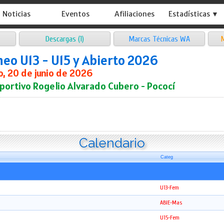
Noticias
Eventos
Afiliaciones
Estadísticas ▼
Descargas (1)
Marcas Técnicas WA
M
neo U13 - U15 y Abierto 2026
, 20 de junio de 2026
portivo Rogelio Alvarado Cubero - Pococí
Calendario
Categ
U13-Fem
ABIE-Mas
U15-Fem