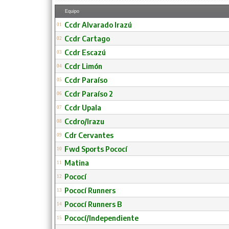
Equipo
Ccdr Alvarado Irazú
01
Ccdr Cartago
02
Ccdr Escazú
03
Ccdr Limón
04
Ccdr Paraíso
05
Ccdr Paraíso 2
06
Ccdr Upala
07
Ccdro/Irazu
08
Cdr Cervantes
09
Fwd Sports Pococí
10
Matina
11
Pococí
12
Pococí Runners
13
Pococí Runners B
14
Pococí/Independiente
15