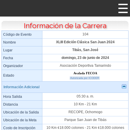
Información de la Carrera
104
Código de Evento
XLIII Edición Clásica San Juan 2024
Nombre
Tibás, San José
Lugar
domingo, 23 de junio de 2024
Fecha
Asociación Deportiva Tamarindo
Organizador
Avalada FECOA
Estado
Autorizada por ICODER
Información Adicional
05:30 a. m.
Hora Salida
10 Km - 21 Km
Distancia
RECOPE, Ochomogo
Ubicación de la Salida
Parque San Juan de Tibás
Ubicación de la Meta
10 Km ¢18.000 colones - 21 Km ¢18.000 colones
Costo de Inscripción