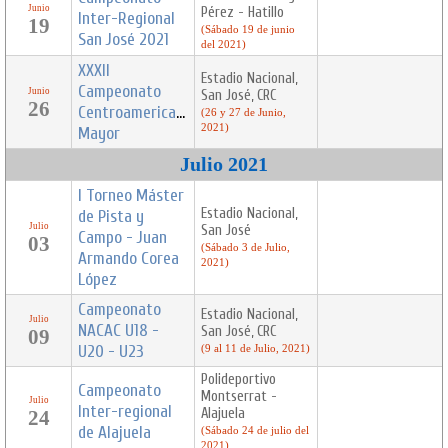
Junio
Pérez - Hatillo
Inter-Regional
19
(Sábado 19 de junio
San José 2021
del 2021)
XXXII
Estadio Nacional,
Campeonato
Junio
San José, CRC
26
Centroamericano
(26 y 27 de Junio,
2021)
Mayor
Julio 2021
I Torneo Máster
Estadio Nacional,
de Pista y
Julio
San José
Campo - Juan
03
(Sábado 3 de Julio,
Armando Corea
2021)
López
Campeonato
Estadio Nacional,
Julio
NACAC U18 -
San José, CRC
09
U20 - U23
(9 al 11 de Julio, 2021)
Polideportivo
Campeonato
Montserrat -
Julio
Inter-regional
Alajuela
24
de Alajuela
(Sábado 24 de julio del
2021)