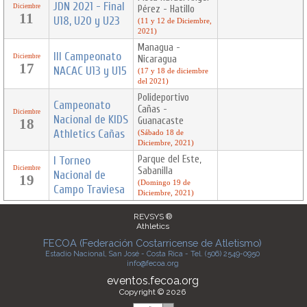
JDN 2021 - Final
Diciembre
Pérez - Hatillo
11
U18, U20 y U23
(11 y 12 de Diciembre,
2021)
Managua -
III Campeonato
Diciembre
Nicaragua
17
NACAC U13 y U15
(17 y 18 de diciembre
del 2021)
Polideportivo
Campeonato
Cañas -
Diciembre
Nacional de KIDS
Guanacaste
18
Athletics Cañas
(Sábado 18 de
Diciembre, 2021)
I Torneo
Parque del Este,
Diciembre
Sabanilla
Nacional de
19
(Domingo 19 de
Campo Traviesa
Diciembre, 2021)
REVSYS ®
Athletics
FECOA (Federación Costarricense de Atletismo)
Estadio Nacional, San José - Costa Rica - Tel. (506) 2549-0950
info@fecoa.org
eventos.fecoa.org
Copyright © 2026