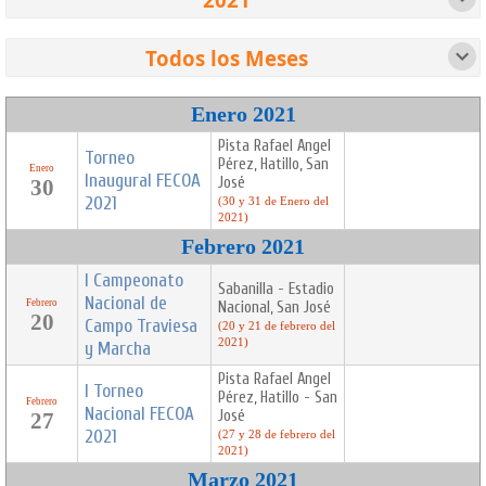
2016
2017
2018
2019
2020
2021
12 eventos
33 eventos
41 eventos
44 eventos
13 eventos
41 eventos
Todos los Meses
2022
2023
2024
2025
2026
Enero
Febrero
Marzo
Abril
36 eventos
40 eventos
34 eventos
50 eventos
24 eventos
1 evento
2 eventos
4 eventos
3 eventos
Enero 2021
Mayo
Junio
Julio
Agosto
Pista Rafael Angel
2 eventos
2 eventos
5 eventos
3 eventos
Torneo
Pérez, Hatillo, San
Enero
Septiembre
Octubre
Noviembre
Diciembre
Inaugural FECOA
José
30
1 evento
8 eventos
5 eventos
5 eventos
2021
(30 y 31 de Enero del
Todos
2021)
41 eventos
Febrero 2021
I Campeonato
Sabanilla - Estadio
Nacional de
Febrero
Nacional, San José
20
Campo Traviesa
(20 y 21 de febrero del
2021)
y Marcha
Pista Rafael Angel
I Torneo
Pérez, Hatillo - San
Febrero
Nacional FECOA
José
27
2021
(27 y 28 de febrero del
2021)
Marzo 2021