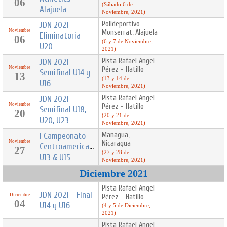
06
(Sábado 6 de
Alajuela
Noviembre, 2021)
JDN 2021 -
Polideportivo
Noviembre
Monserrat, Alajuela
Eliminatoria
06
(6 y 7 de Noviembre,
U20
2021)
JDN 2021 -
Pista Rafael Angel
Noviembre
Pérez - Hatillo
Semifinal U14 y
13
(13 y 14 de
U16
Noviembre, 2021)
JDN 2021 -
Pista Rafael Angel
Noviembre
Pérez - Hatillo
Semifinal U18,
20
(20 y 21 de
U20, U23
Noviembre, 2021)
I Campeonato
Managua,
Noviembre
Nicaragua
Centroamericano
27
(27 y 28 de
U13 & U15
Noviembre, 2021)
Diciembre 2021
Pista Rafael Angel
JDN 2021 - Final
Diciembre
Pérez - Hatillo
04
U14 y U16
(4 y 5 de Diciembre,
2021)
Pista Rafael Angel