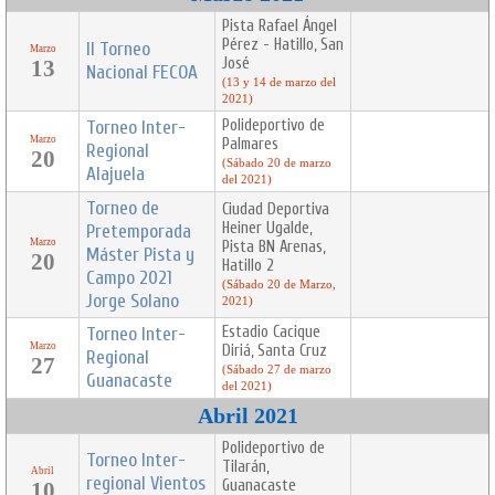
Pista Rafael Ángel
Pérez - Hatillo, San
II Torneo
Marzo
José
13
Nacional FECOA
(13 y 14 de marzo del
2021)
Torneo Inter-
Polideportivo de
Marzo
Palmares
Regional
20
(Sábado 20 de marzo
Alajuela
del 2021)
Torneo de
Ciudad Deportiva
Heiner Ugalde,
Pretemporada
Marzo
Pista BN Arenas,
Máster Pista y
20
Hatillo 2
Campo 2021
(Sábado 20 de Marzo,
Jorge Solano
2021)
Torneo Inter-
Estadio Cacique
Marzo
Diriá, Santa Cruz
Regional
27
(Sábado 27 de marzo
Guanacaste
del 2021)
Abril 2021
Polideportivo de
Torneo Inter-
Tilarán,
Abril
regional Vientos
Guanacaste
10