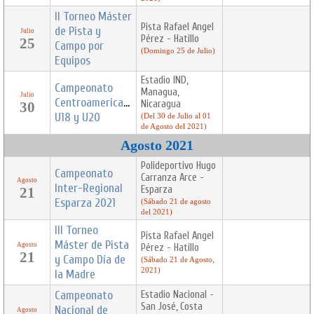
II Torneo Máster
Pista Rafael Angel
de Pista y
Julio
Pérez - Hatillo
25
Campo por
(Domingo 25 de Julio)
Equipos
Estadio IND,
Campeonato
Managua,
Julio
Centroamericano
Nicaragua
30
U18 y U20
(Del 30 de Julio al 01
de Agosto del 2021)
Agosto 2021
Polideportivo Hugo
Campeonato
Carranza Arce -
Agosto
Inter-Regional
Esparza
21
Esparza 2021
(Sábado 21 de agosto
del 2021)
III Torneo
Pista Rafael Angel
Máster de Pista
Agosto
Pérez - Hatillo
21
y Campo Día de
(Sábado 21 de Agosto,
2021)
la Madre
Campeonato
Estadio Nacional -
San José, Costa
Nacional de
Agosto