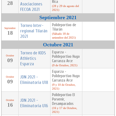
Rica
28
Asociaciones
(28 y 29 de agosto del
FECOA 2021
2021)
Septiembre 2021
Torneo Inter-
Polideportivo de
Septiembre
Tilarán
regional Tilarán
18
(Sábado 18 de
2021
setiembre del 2021)
Octubre 2021
Esparza -
Torneo de KIDS
Octubre
Polideportivo Hugo
Athletics
09
Carranza Arce
Esparza
(9 de Octubre, 2021)
Esparza -
Polideportivo Hugo
JDN 2021 -
Octubre
Carranza Arce
09
Eliminatoria U18
(9 y 10 de Octubre,
2021)
Polideportivo El
Porvenir,
JDN 2021 -
Octubre
Desamparados
16
Eliminatoria U16
(16 y 17 de Octubre,
2021)