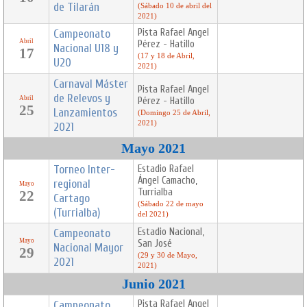
de Tilarán
(Sábado 10 de abril del
2021)
Campeonato
Pista Rafael Angel
Abril
Pérez - Hatillo
Nacional U18 y
17
(17 y 18 de Abril,
U20
2021)
Carnaval Máster
Pista Rafael Angel
de Relevos y
Abril
Pérez - Hatillo
25
Lanzamientos
(Domingo 25 de Abril,
2021)
2021
Mayo 2021
Torneo Inter-
Estadio Rafael
Ángel Camacho,
regional
Mayo
Turrialba
22
Cartago
(Sábado 22 de mayo
(Turrialba)
del 2021)
Campeonato
Estadio Nacional,
Mayo
San José
Nacional Mayor
29
(29 y 30 de Mayo,
2021
2021)
Junio 2021
Campeonato
Pista Rafael Angel