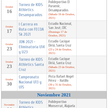
Polideportivo El
Torneo de KIDS
Porvenir,
Octubre
Athletics
Desamparados
16
Desamparados
(Sábado 16 de Octubre,
2021)
I Carrera en
Estadio Nacional,
Octubre
San José, CRC
Ruta con FECOA
17
(Domingo 17 de
5k 2021
Octubre, 2021)
JDN 2021 -
Estadio Cacique
Octubre
Diriá, Santa Cruz
Eliminatoria U14
23
(23 y 24 de Octubre,
y U23
2021)
Torneo de KIDS
Estadio Cacique
Octubre
Diriá, Santa Cruz
Athletics Santa
23
(Sábado 23 de Octubre,
Cruz
2021)
Campeonato
Pista Rafael Angel
Octubre
Pérez - Hatillo
Nacional U13 y
30
(30 y 31 de Octubre,
U15
2021)
Noviembre 2021
Torneo de KIDS
Polideportivo
Noviembre
Monserrat, Alajuela
Athletics