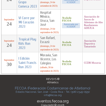
Autorizada por
Grupo
(domingo, 24 de
ICODER
Comeca 2023
setiembre de 2023)
Hospital
México,
Asociación de
VI Corre por
Avalada
Jueces de
Septiembre
Uruca, San
FECOA
Mí Corazón
24
Atletismo de Alto
José
Autorizada por
Rendimiento
2023
ICODER
ADEJUA
(domingo, 24 de
septiembre de 2023)
San Rafael,
Tropical Play
Asociación
Septiembre
Escazú
Avalada
Kids Run
24
Deportiva
FECOA
(domingo, 24 de
Tamarindo
2023
septiembre de 2023)
Moravia, San
I Edición
Vicente, Los
Septiembre
Avalada
Saint Francis
Colegios
30
CCDR Moravia
FECOA
Run 2023
(sábado, 30 de
septiembre de 2023)
REVSYS ®
Athletics
FECOA (Federación Costarricense de Atletismo)
Estadio Nacional, San José - Costa Rica - Tel. (506) 2549-0950
info@fecoa.org
eventos.fecoa.org
Copyright © 2026