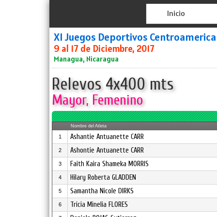
Inicio
XI Juegos Deportivos Centroameric
9 al 17 de Diciembre, 2017
Managua, Nicaragua
Relevos 4x400 mts
Mayor, Femenino
Nombre del Atleta
Ashantie Antuanette CARR
1
Ashontie Antuanette CARR
2
Faith Kaira Shameka MORRIS
3
Hilary Roberta GLADDEN
4
Samantha Nicole DIRKS
5
Tricia Minelia FLORES
6