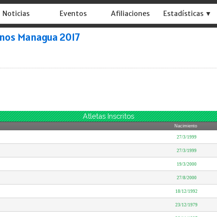
Noticias
Eventos
Afiliaciones
Estadísticas ▼
anos Managua 2017
Atletas Inscritos
Nacimiento
27/3/1999
27/3/1999
19/3/2000
27/8/2000
18/12/1992
23/12/1979