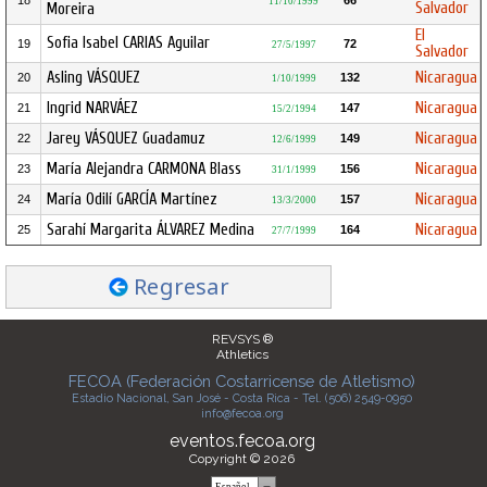
18
66
11/10/1999
Salvador
Moreira
El
Sofia Isabel CARIAS Aguilar
19
72
27/5/1997
Salvador
Asling VÁSQUEZ
Nicaragua
20
132
1/10/1999
Ingrid NARVÁEZ
Nicaragua
21
147
15/2/1994
Jarey VÁSQUEZ Guadamuz
Nicaragua
22
149
12/6/1999
María Alejandra CARMONA Blass
Nicaragua
23
156
31/1/1999
María Odilí GARCÍA Martínez
Nicaragua
24
157
13/3/2000
Sarahí Margarita ÁLVAREZ Medina
Nicaragua
25
164
27/7/1999
Regresar
REVSYS ®
Athletics
FECOA (Federación Costarricense de Atletismo)
Estadio Nacional, San José - Costa Rica - Tel. (506) 2549-0950
info@fecoa.org
eventos.fecoa.org
Copyright © 2026