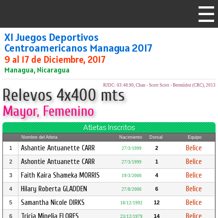
XI Juegos Deportivos
Centroamericanos Managua 2017
9 al 17 de Diciembre, 2017
Managua, Nicaragua
RJDC: 03:48.90, Chan - Scott Scott - Bermúdez (CRC), 2013
Relevos 4x400 mts
Mayor, Femenino
Atletas Inscritos
Nombre del Atleta
Nacimiento
Dorsal
Equipo
Ashantie Antuanette CARR
Belice
1
2
27/3/1999
Ashontie Antuanette CARR
Belice
2
1
27/3/1999
Faith Kaira Shameka MORRIS
Belice
3
4
19/3/2000
Hilary Roberta GLADDEN
Belice
4
6
27/8/2000
Samantha Nicole DIRKS
Belice
5
12
18/12/1992
Tricia Minelia FLORES
Belice
6
14
23/12/1979