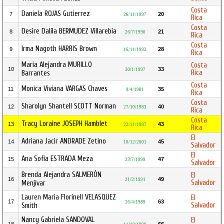
Costa
Daniela ROJAS Gutierrez
7
20
26/11/1997
Rica
Costa
Desire Dalila BERMUDEZ Villarebia
8
21
26/7/1990
Rica
Costa
Irma Nagoth HARRIS Brown
9
28
16/11/1993
Rica
Maria Alejandra MURILLO
Costa
10
33
30/1/1997
Rica
Barrantes
Costa
Monica Viviana VARGAS Chaves
11
35
9/4/1981
Rica
Costa
Sharolyn Shantell SCOTT Norman
12
40
27/10/1983
Rica
Costa
Tracy Loraine JOSEPH Hamblet
13
43
22/11/1987
Rica
El
Adriana Jacir ANDRADE Zetino
14
45
10/12/2001
Salvador
El
Ana Sofía ESTRADA Meza
15
47
23/7/1999
Salvador
Brenda Alejandra SALMERÓN
El
16
49
21/2/1991
Salvador
Menjívar
Lauren Maria Florinell VELASQUEZ
El
17
63
26/4/1989
Salvador
Smith
Nancy Gabriela SANDOVAL
El