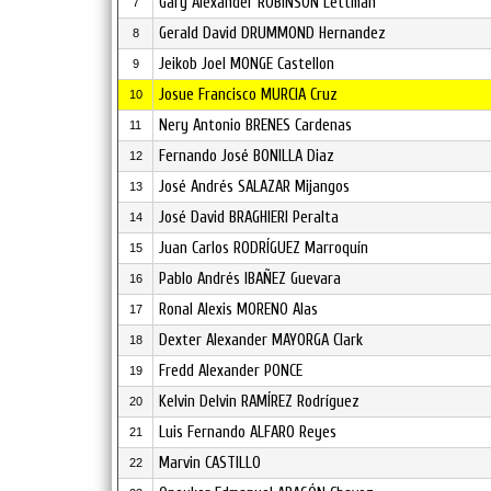
Gary Alexander ROBINSON Lettman
7
Gerald David DRUMMOND Hernandez
8
Jeikob Joel MONGE Castellon
9
Josue Francisco MURCIA Cruz
10
Nery Antonio BRENES Cardenas
11
Fernando José BONILLA Diaz
12
José Andrés SALAZAR Mijangos
13
José David BRAGHIERI Peralta
14
Juan Carlos RODRÍGUEZ Marroquín
15
Pablo Andrés IBAÑEZ Guevara
16
Ronal Alexis MORENO Alas
17
Dexter Alexander MAYORGA Clark
18
Fredd Alexander PONCE
19
Kelvin Delvin RAMÍREZ Rodríguez
20
Luis Fernando ALFARO Reyes
21
Marvin CASTILLO
22