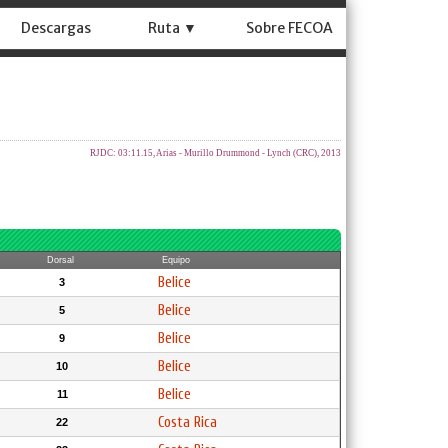
Descargas
Ruta ▼
Sobre FECOA
RJDC: 03:11.15, Arias - Murillo Drummond - Lynch (CRC), 2013
Dorsal
Equipo
Belice
3
Belice
5
Belice
9
Belice
10
Belice
11
Costa Rica
22