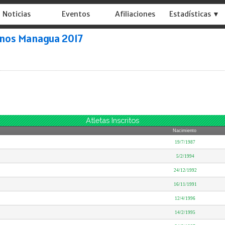
Noticias
Eventos
Afiliaciones
Estadísticas ▼
anos Managua 2017
Atletas Inscritos
Nacimiento
19/7/1987
5/2/1994
24/12/1992
16/11/1991
12/4/1996
14/2/1995