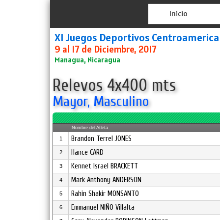
Inicio
XI Juegos Deportivos Centroameric
9 al 17 de Diciembre, 2017
Managua, Nicaragua
Relevos 4x400 mts
Mayor, Masculino
Nombre del Atleta
Brandon Terrel JONES
1
Hance CARD
2
Kennet Israel BRACKETT
3
Mark Anthony ANDERSON
4
Rahin Shakir MONSANTO
5
Emmanuel NIÑO Villalta
6