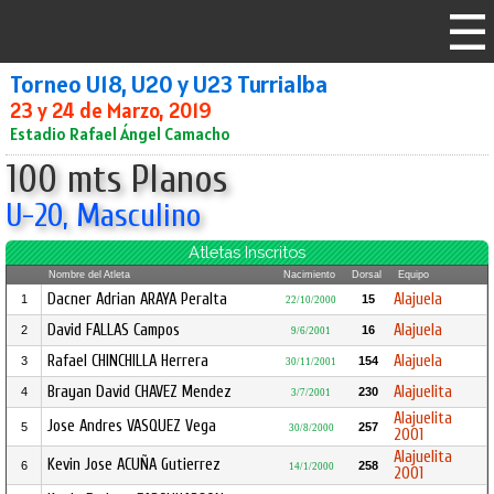
Torneo U18, U20 y U23 Turrialba
23 y 24 de Marzo, 2019
Estadio Rafael Ángel Camacho
100 mts Planos
U-20, Masculino
Atletas Inscritos
Nombre del Atleta
Nacimiento
Dorsal
Equipo
Dacner Adrian ARAYA Peralta
Alajuela
1
15
22/10/2000
David FALLAS Campos
Alajuela
2
16
9/6/2001
Rafael CHINCHILLA Herrera
Alajuela
3
154
30/11/2001
Brayan David CHAVEZ Mendez
Alajuelita
4
230
3/7/2001
Alajuelita
Jose Andres VASQUEZ Vega
5
257
30/8/2000
2001
Alajuelita
Kevin Jose ACUÑA Gutierrez
6
258
14/1/2000
2001