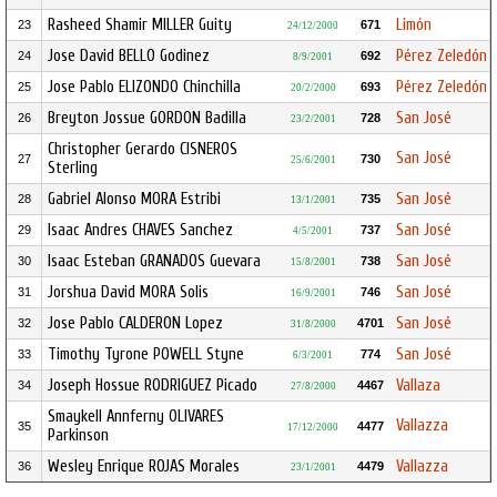
Rasheed Shamir MILLER Guity
Limón
23
671
24/12/2000
Jose David BELLO Godinez
Pérez Zeledón
24
692
8/9/2001
Jose Pablo ELIZONDO Chinchilla
Pérez Zeledón
25
693
20/2/2000
Breyton Jossue GORDON Badilla
San José
26
728
23/2/2001
Christopher Gerardo CISNEROS
San José
27
730
25/6/2001
Sterling
Gabriel Alonso MORA Estribi
San José
28
735
13/1/2001
Isaac Andres CHAVES Sanchez
San José
29
737
4/5/2001
Isaac Esteban GRANADOS Guevara
San José
30
738
15/8/2001
Jorshua David MORA Solis
San José
31
746
16/9/2001
Jose Pablo CALDERON Lopez
San José
32
4701
31/8/2000
Timothy Tyrone POWELL Styne
San José
33
774
6/3/2001
Joseph Hossue RODRIGUEZ Picado
Vallaza
34
4467
27/8/2000
Smaykell Annferny OLIVARES
Vallazza
35
4477
17/12/2000
Parkinson
Wesley Enrique ROJAS Morales
Vallazza
36
4479
23/1/2001