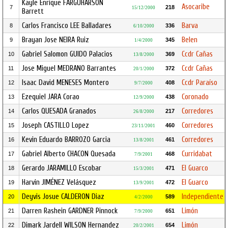
Kayle Enrique FARGUHARSON
Asocaribe
7
218
15/12/2000
Barrett
Carlos Francisco LEE Balladares
Barva
8
336
6/10/2000
Brayan Jose NEIRA Ruiz
Belen
9
345
1/4/2000
Gabriel Salomon GUIDO Palacios
Ccdr Cañas
10
369
13/8/2000
Jose Miguel MEDRANO Barrantes
Ccdr Cañas
11
372
20/1/2000
Isaac David MENESES Montero
Ccdr Paraíso
12
408
9/7/2000
Ezequiel JARA Corao
Coronado
13
438
12/9/2000
Carlos QUESADA Granados
Corredores
14
217
26/8/2000
Joseph CASTILLO Lopez
Corredores
15
460
23/11/2001
Kevin Eduardo BARROZO Garcia
Corredores
16
461
13/8/2001
Gabriel Alberto CHACON Quesada
Curridabat
17
468
7/9/2001
Gerardo JARAMILLO Escobar
El Guarco
18
471
15/3/2001
Harvin JIMÉNEZ Velásquez
El Guarco
19
472
13/9/2001
Deyvis Josue CALDERON Diaz
Independiente
20
589
4/2/2000
Darren Rashein GARDNER Pinnock
Limón
21
651
7/9/2000
Dimark Jardell WILSON Hernandez
Limón
22
654
20/2/2001