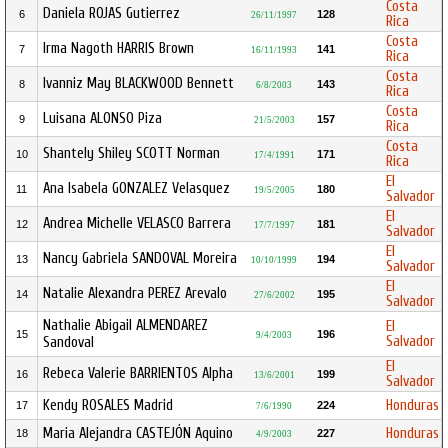
Costa
Daniela ROJAS Gutierrez
6
128
26/11/1997
Rica
Costa
Irma Nagoth HARRIS Brown
7
141
16/11/1993
Rica
Costa
Ivanniz May BLACKWOOD Bennett
8
143
6/8/2003
Rica
Costa
Luisana ALONSO Piza
9
157
21/5/2003
Rica
Costa
Shantely Shiley SCOTT Norman
10
171
17/4/1991
Rica
El
Ana Isabela GONZALEZ Velasquez
11
180
19/5/2005
Salvador
El
Andrea Michelle VELASCO Barrera
12
181
17/7/1997
Salvador
El
Nancy Gabriela SANDOVAL Moreira
13
194
10/10/1999
Salvador
El
Natalie Alexandra PEREZ Arevalo
14
195
27/6/2002
Salvador
Nathalie Abigail ALMENDAREZ
El
15
196
9/4/2003
Salvador
Sandoval
El
Rebeca Valerie BARRIENTOS Alpha
16
199
13/6/2001
Salvador
Kendy ROSALES Madrid
Honduras
17
224
7/6/1990
Maria Alejandra CASTEJÓN Aquino
Honduras
18
227
4/9/2003