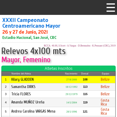
XXXII Campeonato
Centroamericano Mayor
26 y 27 de Junio, 2021
Estadio Nacional, San José, CRC
RCCA: 46.00, S.Scott - A.Vargas - D.Bermudez - K.Pennant (CRC), 2019
Relevos 4x100 mts
Mayor, Femenino
Atletas Inscritos
Nombre del Atleta
Nacimiento
Dorsal
Equipo
Hilary GLADDEN
Belize
1
108
27/8/2000
Samantha DIRKS
Belize
2
113
18/12/1992
Tricia FLORES
Belize
3
115
29/12/1979
Costa
Amanda MUÑOZ Ureña
4
119
14/5/2004
Rica
Costa
Andrea Carolina VARGAS Mena
5
121
28/5/1996
Rica