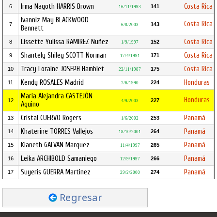
Irma Nagoth HARRIS Brown
Costa Rica
6
141
16/11/1993
Ivanniz May BLACKWOOD
Costa Rica
7
143
6/8/2003
Bennett
Lissette Yulissa RAMIREZ Nuñez
Costa Rica
8
152
1/9/1997
Shantely Shiley SCOTT Norman
Costa Rica
9
171
17/4/1991
Tracy Loraine JOSEPH Hamblet
Costa Rica
10
175
22/11/1987
Kendy ROSALES Madrid
Honduras
11
224
7/6/1990
Maria Alejandra CASTEJÓN
Honduras
12
227
4/9/2003
Aquino
Cristal CUERVO Rogers
Panamá
13
253
1/6/2002
Khaterine TORRES Vallejos
Panamá
14
264
18/10/2001
Kianeth GALVAN Marquez
Panamá
15
265
11/4/1997
Leika ARCHIBOLD Samaniego
Panamá
16
266
12/9/1997
Suyeris GUERRA Martinez
Panamá
17
274
29/2/2000
Regresar