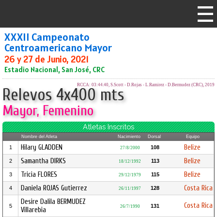
XXXII Campeonato
Centroamericano Mayor
26 y 27 de Junio, 2021
Estadio Nacional, San José, CRC
RCCA: 03:44.40, S.Scott - D.Rojas - L.Ramirez - D.Bermudez (CRC), 2019
Relevos 4x400 mts
Mayor, Femenino
Atletas Inscritos
Nombre del Atleta
Nacimiento
Dorsal
Equipo
Hilary GLADDEN
Belize
1
108
27/8/2000
Samantha DIRKS
Belize
2
113
18/12/1992
Tricia FLORES
Belize
3
115
29/12/1979
Daniela ROJAS Gutierrez
Costa Rica
4
128
26/11/1997
Desire Dalila BERMUDEZ
Costa Rica
5
131
26/7/1990
Villarebia