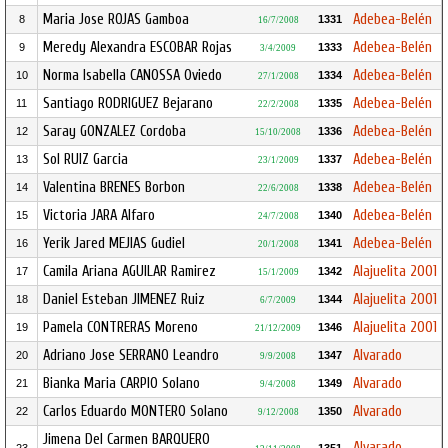
Maria Jose ROJAS Gamboa
Adebea-Belén
8
1331
16/7/2008
Meredy Alexandra ESCOBAR Rojas
Adebea-Belén
9
1333
3/4/2009
Norma Isabella CANOSSA Oviedo
Adebea-Belén
10
1334
27/1/2008
Santiago RODRIGUEZ Bejarano
Adebea-Belén
11
1335
22/2/2008
Saray GONZALEZ Cordoba
Adebea-Belén
12
1336
15/10/2008
Sol RUIZ Garcia
Adebea-Belén
13
1337
23/1/2009
Valentina BRENES Borbon
Adebea-Belén
14
1338
22/6/2008
Victoria JARA Alfaro
Adebea-Belén
15
1340
24/7/2008
Yerik Jared MEJIAS Gudiel
Adebea-Belén
16
1341
20/1/2008
Camila Ariana AGUILAR Ramirez
Alajuelita 2001
17
1342
15/1/2009
Daniel Esteban JIMENEZ Ruiz
Alajuelita 2001
18
1344
6/7/2009
Pamela CONTRERAS Moreno
Alajuelita 2001
19
1346
21/12/2009
Adriano Jose SERRANO Leandro
Alvarado
20
1347
9/9/2008
Bianka Maria CARPIO Solano
Alvarado
21
1349
9/4/2008
Carlos Eduardo MONTERO Solano
Alvarado
22
1350
9/12/2008
Jimena Del Carmen BARQUERO
Alvarado