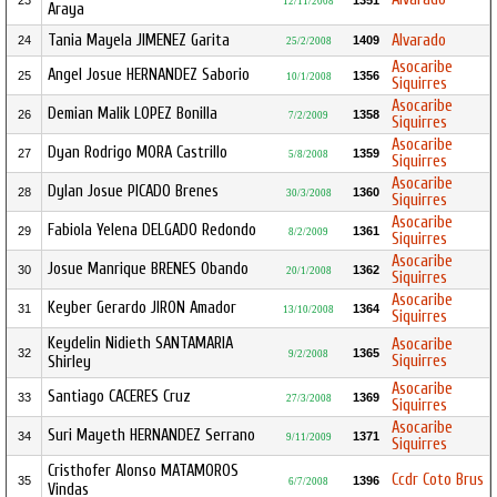
23
1351
12/11/2008
Araya
Tania Mayela JIMENEZ Garita
Alvarado
24
1409
25/2/2008
Asocaribe
Angel Josue HERNANDEZ Saborio
25
1356
10/1/2008
Siquirres
Asocaribe
Demian Malik LOPEZ Bonilla
26
1358
7/2/2009
Siquirres
Asocaribe
Dyan Rodrigo MORA Castrillo
27
1359
5/8/2008
Siquirres
Asocaribe
Dylan Josue PICADO Brenes
28
1360
30/3/2008
Siquirres
Asocaribe
Fabiola Yelena DELGADO Redondo
29
1361
8/2/2009
Siquirres
Asocaribe
Josue Manrique BRENES Obando
30
1362
20/1/2008
Siquirres
Asocaribe
Keyber Gerardo JIRON Amador
31
1364
13/10/2008
Siquirres
Keydelin Nidieth SANTAMARIA
Asocaribe
32
1365
9/2/2008
Siquirres
Shirley
Asocaribe
Santiago CACERES Cruz
33
1369
27/3/2008
Siquirres
Asocaribe
Suri Mayeth HERNANDEZ Serrano
34
1371
9/11/2009
Siquirres
Cristhofer Alonso MATAMOROS
Ccdr Coto Brus
35
1396
6/7/2008
Vindas