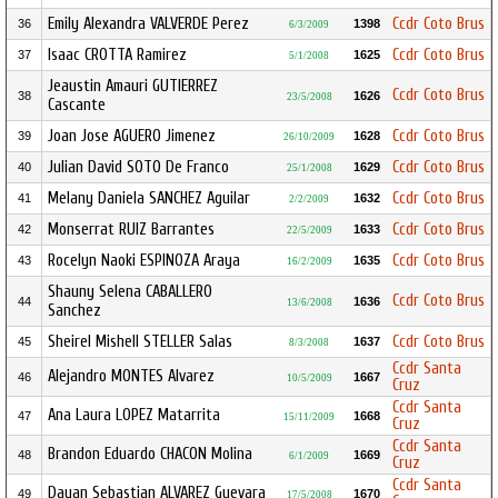
Emily Alexandra VALVERDE Perez
Ccdr Coto Brus
36
1398
6/3/2009
Isaac CROTTA Ramirez
Ccdr Coto Brus
37
1625
5/1/2008
Jeaustin Amauri GUTIERREZ
Ccdr Coto Brus
38
1626
23/5/2008
Cascante
Joan Jose AGUERO Jimenez
Ccdr Coto Brus
39
1628
26/10/2009
Julian David SOTO De Franco
Ccdr Coto Brus
40
1629
25/1/2008
Melany Daniela SANCHEZ Aguilar
Ccdr Coto Brus
41
1632
2/2/2009
Monserrat RUIZ Barrantes
Ccdr Coto Brus
42
1633
22/5/2009
Rocelyn Naoki ESPINOZA Araya
Ccdr Coto Brus
43
1635
16/2/2009
Shauny Selena CABALLERO
Ccdr Coto Brus
44
1636
13/6/2008
Sanchez
Sheirel Mishell STELLER Salas
Ccdr Coto Brus
45
1637
8/3/2008
Ccdr Santa
Alejandro MONTES Alvarez
46
1667
10/5/2009
Cruz
Ccdr Santa
Ana Laura LOPEZ Matarrita
47
1668
15/11/2009
Cruz
Ccdr Santa
Brandon Eduardo CHACON Molina
48
1669
6/1/2009
Cruz
Ccdr Santa
Dayan Sebastian ALVAREZ Guevara
49
1670
17/5/2008