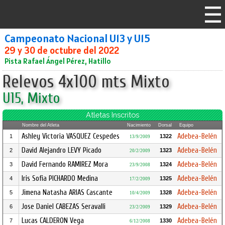
Campeonato Nacional U13 y U15
29 y 30 de octubre del 2022
Pista Rafael Ángel Pérez, Hatillo
Relevos 4x100 mts Mixto
U15, Mixto
Atletas Inscritos
Nombre del Atleta
Nacimiento
Dorsal
Equipo
Ashley Victoria VASQUEZ Cespedes
Adebea-Belén
1
1322
13/9/2009
David Alejandro LEVY Picado
Adebea-Belén
2
1323
20/2/2009
David Fernando RAMIREZ Mora
Adebea-Belén
3
1324
23/9/2008
Iris Sofia PICHARDO Medina
Adebea-Belén
4
1325
17/2/2009
Jimena Natasha ARIAS Cascante
Adebea-Belén
5
1328
10/4/2009
Jose Daniel CABEZAS Seravalli
Adebea-Belén
6
1329
23/2/2009
Lucas CALDERON Vega
Adebea-Belén
7
1330
6/12/2008