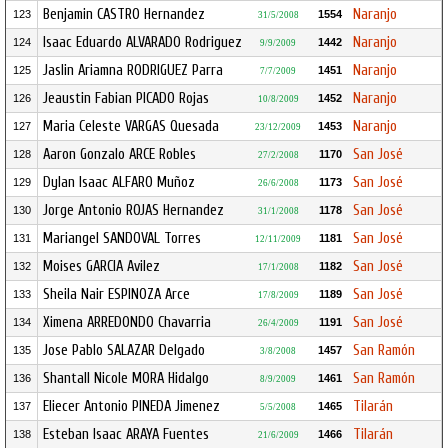
Benjamin CASTRO Hernandez
Naranjo
123
1554
31/5/2008
Isaac Eduardo ALVARADO Rodriguez
Naranjo
124
1442
9/9/2009
Jaslin Ariamna RODRIGUEZ Parra
Naranjo
125
1451
7/7/2009
Jeaustin Fabian PICADO Rojas
Naranjo
126
1452
10/8/2009
Maria Celeste VARGAS Quesada
Naranjo
127
1453
23/12/2009
Aaron Gonzalo ARCE Robles
San José
128
1170
27/2/2008
Dylan Isaac ALFARO Muñoz
San José
129
1173
26/6/2008
Jorge Antonio ROJAS Hernandez
San José
130
1178
31/1/2008
Mariangel SANDOVAL Torres
San José
131
1181
12/11/2009
Moises GARCIA Avilez
San José
132
1182
17/1/2008
Sheila Nair ESPINOZA Arce
San José
133
1189
17/8/2009
Ximena ARREDONDO Chavarria
San José
134
1191
26/4/2009
Jose Pablo SALAZAR Delgado
San Ramón
135
1457
3/8/2008
Shantall Nicole MORA Hidalgo
San Ramón
136
1461
8/9/2009
Eliecer Antonio PINEDA Jimenez
Tilarán
137
1465
5/5/2008
Esteban Isaac ARAYA Fuentes
Tilarán
138
1466
21/6/2009