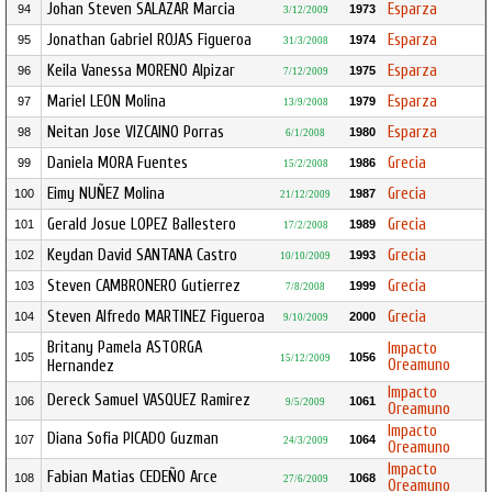
Johan Steven SALAZAR Marcia
Esparza
94
1973
3/12/2009
Jonathan Gabriel ROJAS Figueroa
Esparza
95
1974
31/3/2008
Keila Vanessa MORENO Alpizar
Esparza
96
1975
7/12/2009
Mariel LEON Molina
Esparza
97
1979
13/9/2008
Neitan Jose VIZCAINO Porras
Esparza
98
1980
6/1/2008
Daniela MORA Fuentes
Grecia
99
1986
15/2/2008
Eimy NUÑEZ Molina
Grecia
100
1987
21/12/2009
Gerald Josue LOPEZ Ballestero
Grecia
101
1989
17/2/2008
Keydan David SANTANA Castro
Grecia
102
1993
10/10/2009
Steven CAMBRONERO Gutierrez
Grecia
103
1999
7/8/2008
Steven Alfredo MARTINEZ Figueroa
Grecia
104
2000
9/10/2009
Britany Pamela ASTORGA
Impacto
105
1056
15/12/2009
Oreamuno
Hernandez
Impacto
Dereck Samuel VASQUEZ Ramirez
106
1061
9/5/2009
Oreamuno
Impacto
Diana Sofia PICADO Guzman
107
1064
24/3/2009
Oreamuno
Impacto
Fabian Matias CEDEÑO Arce
108
1068
27/6/2009
Oreamuno