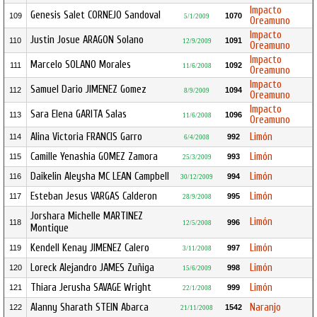
Impacto
Genesis Salet CORNEJO Sandoval
109
1070
5/1/2009
Oreamuno
Impacto
Justin Josue ARAGON Solano
110
1091
12/9/2009
Oreamuno
Impacto
Marcelo SOLANO Morales
111
1092
11/6/2008
Oreamuno
Impacto
Samuel Dario JIMENEZ Gomez
112
1094
8/9/2009
Oreamuno
Impacto
Sara Elena GARITA Salas
113
1096
11/6/2008
Oreamuno
Alina Victoria FRANCIS Garro
Limón
114
992
6/4/2008
Camille Yenashia GOMEZ Zamora
Limón
115
993
25/3/2009
Daikelin Aleysha MC LEAN Campbell
Limón
116
994
30/12/2009
Esteban Jesus VARGAS Calderon
Limón
117
995
28/9/2008
Jorshara Michelle MARTINEZ
Limón
118
996
12/5/2008
Montique
Kendell Kenay JIMENEZ Calero
Limón
119
997
3/11/2008
Loreck Alejandro JAMES Zuñiga
Limón
120
998
15/6/2009
Thiara Jerusha SAVAGE Wright
Limón
121
999
22/1/2008
Alanny Sharath STEIN Abarca
Naranjo
122
1542
21/11/2008