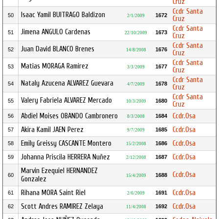
Cruz
Ccdr Santa
Isaac Yamil BUITRAGO Baldizon
50
1672
2/1/2009
Cruz
Ccdr Santa
Jimena ANGULO Cardenas
51
1673
22/10/2009
Cruz
Ccdr Santa
Juan David BLANCO Brenes
52
1676
14/8/2008
Cruz
Ccdr Santa
Matias MORAGA Ramirez
53
1677
3/3/2009
Cruz
Ccdr Santa
Nataly Azucena ALVAREZ Guevara
54
1678
4/7/2009
Cruz
Ccdr Santa
Valery Fabriela ALVAREZ Mercado
55
1680
10/3/2009
Cruz
Abdiel Moises OBANDO Cambronero
Ccdr.Osa
56
1684
8/3/2008
Akira Kamil JAEN Perez
Ccdr.Osa
57
1685
9/7/2009
Emily Greissy CASCANTE Montero
Ccdr.Osa
58
1686
15/2/2008
Johanna Priscila HERRERA Nuñez
Ccdr.Osa
59
1687
2/12/2008
Marvin Ezequiel HERNANDEZ
Ccdr.Osa
60
1688
15/4/2009
Gonzalez
Rihana MORA Saint Riel
Ccdr.Osa
61
1691
2/6/2009
Scott Andres RAMIREZ Zelaya
Ccdr.Osa
62
1692
11/4/2008