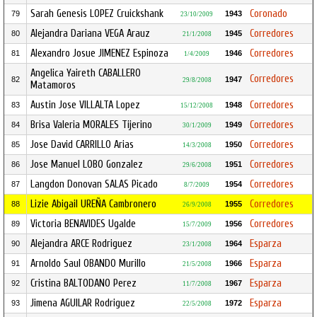
Sarah Genesis LOPEZ Cruickshank
Coronado
79
1943
23/10/2009
Alejandra Dariana VEGA Arauz
Corredores
80
1945
21/1/2008
Alexandro Josue JIMENEZ Espinoza
Corredores
81
1946
1/4/2009
Angelica Yaireth CABALLERO
Corredores
82
1947
29/8/2008
Matamoros
Austin Jose VILLALTA Lopez
Corredores
83
1948
15/12/2008
Brisa Valeria MORALES Tijerino
Corredores
84
1949
30/1/2009
Jose David CARRILLO Arias
Corredores
85
1950
14/3/2008
Jose Manuel LOBO Gonzalez
Corredores
86
1951
29/6/2008
Langdon Donovan SALAS Picado
Corredores
87
1954
8/7/2009
Lizie Abigail UREÑA Cambronero
Corredores
88
1955
26/9/2008
Victoria BENAVIDES Ugalde
Corredores
89
1956
15/7/2009
Alejandra ARCE Rodriguez
Esparza
90
1964
23/1/2008
Arnoldo Saul OBANDO Murillo
Esparza
91
1966
21/5/2008
Cristina BALTODANO Perez
Esparza
92
1967
11/7/2008
Jimena AGUILAR Rodriguez
Esparza
93
1972
22/5/2008