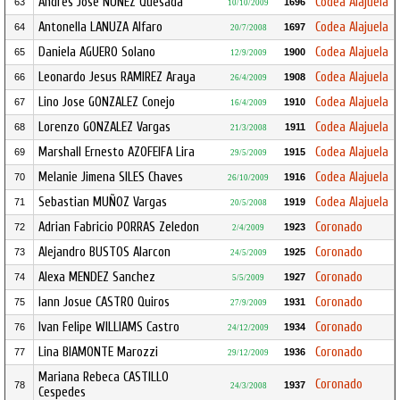
Andres Jose NUÑEZ Quesada
Codea Alajuela
63
1696
10/10/2009
Antonella LANUZA Alfaro
Codea Alajuela
64
1697
20/7/2008
Daniela AGUERO Solano
Codea Alajuela
65
1900
12/9/2009
Leonardo Jesus RAMIREZ Araya
Codea Alajuela
66
1908
26/4/2009
Lino Jose GONZALEZ Conejo
Codea Alajuela
67
1910
16/4/2009
Lorenzo GONZALEZ Vargas
Codea Alajuela
68
1911
21/3/2008
Marshall Ernesto AZOFEIFA Lira
Codea Alajuela
69
1915
29/5/2009
Melanie Jimena SILES Chaves
Codea Alajuela
70
1916
26/10/2009
Sebastian MUÑOZ Vargas
Codea Alajuela
71
1919
20/5/2008
Adrian Fabricio PORRAS Zeledon
Coronado
72
1923
2/4/2009
Alejandro BUSTOS Alarcon
Coronado
73
1925
24/5/2009
Alexa MENDEZ Sanchez
Coronado
74
1927
5/5/2009
Iann Josue CASTRO Quiros
Coronado
75
1931
27/9/2009
Ivan Felipe WILLIAMS Castro
Coronado
76
1934
24/12/2009
Lina BIAMONTE Marozzi
Coronado
77
1936
29/12/2009
Mariana Rebeca CASTILLO
Coronado
78
1937
24/3/2008
Cespedes