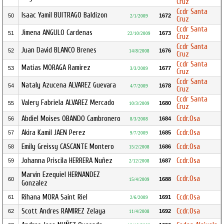
Cruz
Ccdr Santa
Isaac Yamil BUITRAGO Baldizon
50
1672
2/1/2009
Cruz
Ccdr Santa
Jimena ANGULO Cardenas
51
1673
22/10/2009
Cruz
Ccdr Santa
Juan David BLANCO Brenes
52
1676
14/8/2008
Cruz
Ccdr Santa
Matias MORAGA Ramirez
53
1677
3/3/2009
Cruz
Ccdr Santa
Nataly Azucena ALVAREZ Guevara
54
1678
4/7/2009
Cruz
Ccdr Santa
Valery Fabriela ALVAREZ Mercado
55
1680
10/3/2009
Cruz
Abdiel Moises OBANDO Cambronero
Ccdr.Osa
56
1684
8/3/2008
Akira Kamil JAEN Perez
Ccdr.Osa
57
1685
9/7/2009
Emily Greissy CASCANTE Montero
Ccdr.Osa
58
1686
15/2/2008
Johanna Priscila HERRERA Nuñez
Ccdr.Osa
59
1687
2/12/2008
Marvin Ezequiel HERNANDEZ
Ccdr.Osa
60
1688
15/4/2009
Gonzalez
Rihana MORA Saint Riel
Ccdr.Osa
61
1691
2/6/2009
Scott Andres RAMIREZ Zelaya
Ccdr.Osa
62
1692
11/4/2008