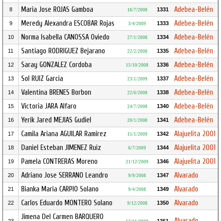
Maria Jose ROJAS Gamboa
Adebea-Belén
8
1331
16/7/2008
Meredy Alexandra ESCOBAR Rojas
Adebea-Belén
9
1333
3/4/2009
Norma Isabella CANOSSA Oviedo
Adebea-Belén
10
1334
27/1/2008
Santiago RODRIGUEZ Bejarano
Adebea-Belén
11
1335
22/2/2008
Saray GONZALEZ Cordoba
Adebea-Belén
12
1336
15/10/2008
Sol RUIZ Garcia
Adebea-Belén
13
1337
23/1/2009
Valentina BRENES Borbon
Adebea-Belén
14
1338
22/6/2008
Victoria JARA Alfaro
Adebea-Belén
15
1340
24/7/2008
Yerik Jared MEJIAS Gudiel
Adebea-Belén
16
1341
20/1/2008
Camila Ariana AGUILAR Ramirez
Alajuelita 2001
17
1342
15/1/2009
Daniel Esteban JIMENEZ Ruiz
Alajuelita 2001
18
1344
6/7/2009
Pamela CONTRERAS Moreno
Alajuelita 2001
19
1346
21/12/2009
Adriano Jose SERRANO Leandro
Alvarado
20
1347
9/9/2008
Bianka Maria CARPIO Solano
Alvarado
21
1349
9/4/2008
Carlos Eduardo MONTERO Solano
Alvarado
22
1350
9/12/2008
Jimena Del Carmen BARQUERO
Alvarado