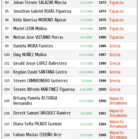
Johan Steven SALAZAR Marcia
Esparza
94
1973
3/12/2009
Jonathan Gabriel ROJAS Figueroa
Esparza
95
1974
31/3/2008
Keila Vanessa MORENO Alpizar
Esparza
96
1975
7/12/2009
Mariel LEON Molina
Esparza
97
1979
13/9/2008
Neitan Jose VIZCAINO Porras
Esparza
98
1980
6/1/2008
Daniela MORA Fuentes
Grecia
99
1986
15/2/2008
Eimy NUÑEZ Molina
Grecia
100
1987
21/12/2009
Gerald Josue LOPEZ Ballestero
Grecia
101
1989
17/2/2008
Keydan David SANTANA Castro
Grecia
102
1993
10/10/2009
Steven CAMBRONERO Gutierrez
Grecia
103
1999
7/8/2008
Steven Alfredo MARTINEZ Figueroa
Grecia
104
2000
9/10/2009
Britany Pamela ASTORGA
Impacto
105
1056
15/12/2009
Oreamuno
Hernandez
Impacto
Dereck Samuel VASQUEZ Ramirez
106
1061
9/5/2009
Oreamuno
Impacto
Diana Sofia PICADO Guzman
107
1064
24/3/2009
Oreamuno
Impacto
Fabian Matias CEDEÑO Arce
108
1068
27/6/2009
Oreamuno