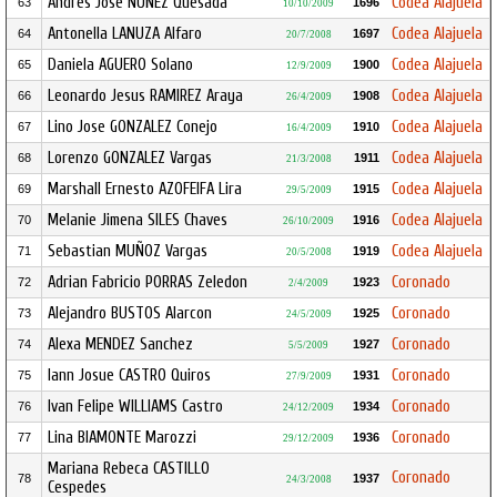
Andres Jose NUÑEZ Quesada
Codea Alajuela
63
1696
10/10/2009
Antonella LANUZA Alfaro
Codea Alajuela
64
1697
20/7/2008
Daniela AGUERO Solano
Codea Alajuela
65
1900
12/9/2009
Leonardo Jesus RAMIREZ Araya
Codea Alajuela
66
1908
26/4/2009
Lino Jose GONZALEZ Conejo
Codea Alajuela
67
1910
16/4/2009
Lorenzo GONZALEZ Vargas
Codea Alajuela
68
1911
21/3/2008
Marshall Ernesto AZOFEIFA Lira
Codea Alajuela
69
1915
29/5/2009
Melanie Jimena SILES Chaves
Codea Alajuela
70
1916
26/10/2009
Sebastian MUÑOZ Vargas
Codea Alajuela
71
1919
20/5/2008
Adrian Fabricio PORRAS Zeledon
Coronado
72
1923
2/4/2009
Alejandro BUSTOS Alarcon
Coronado
73
1925
24/5/2009
Alexa MENDEZ Sanchez
Coronado
74
1927
5/5/2009
Iann Josue CASTRO Quiros
Coronado
75
1931
27/9/2009
Ivan Felipe WILLIAMS Castro
Coronado
76
1934
24/12/2009
Lina BIAMONTE Marozzi
Coronado
77
1936
29/12/2009
Mariana Rebeca CASTILLO
Coronado
78
1937
24/3/2008
Cespedes