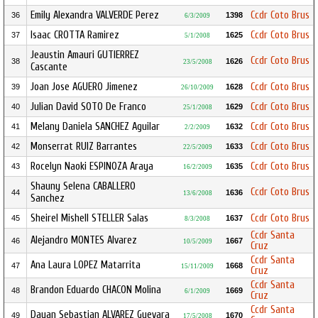
Emily Alexandra VALVERDE Perez
Ccdr Coto Brus
36
1398
6/3/2009
Isaac CROTTA Ramirez
Ccdr Coto Brus
37
1625
5/1/2008
Jeaustin Amauri GUTIERREZ
Ccdr Coto Brus
38
1626
23/5/2008
Cascante
Joan Jose AGUERO Jimenez
Ccdr Coto Brus
39
1628
26/10/2009
Julian David SOTO De Franco
Ccdr Coto Brus
40
1629
25/1/2008
Melany Daniela SANCHEZ Aguilar
Ccdr Coto Brus
41
1632
2/2/2009
Monserrat RUIZ Barrantes
Ccdr Coto Brus
42
1633
22/5/2009
Rocelyn Naoki ESPINOZA Araya
Ccdr Coto Brus
43
1635
16/2/2009
Shauny Selena CABALLERO
Ccdr Coto Brus
44
1636
13/6/2008
Sanchez
Sheirel Mishell STELLER Salas
Ccdr Coto Brus
45
1637
8/3/2008
Ccdr Santa
Alejandro MONTES Alvarez
46
1667
10/5/2009
Cruz
Ccdr Santa
Ana Laura LOPEZ Matarrita
47
1668
15/11/2009
Cruz
Ccdr Santa
Brandon Eduardo CHACON Molina
48
1669
6/1/2009
Cruz
Ccdr Santa
Dayan Sebastian ALVAREZ Guevara
49
1670
17/5/2008