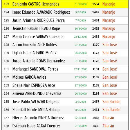
Benjamin CASTRO Hernandez
Naranjo
123
1554
31/5/2008
Isaac Eduardo ALVARADO Rodriguez
Naranjo
124
1442
9/9/2009
Jaslin Ariamna RODRIGUEZ Parra
Naranjo
125
1451
7/7/2009
Jeaustin Fabian PICADO Rojas
Naranjo
126
1452
10/8/2009
Maria Celeste VARGAS Quesada
Naranjo
127
1453
23/12/2009
Aaron Gonzalo ARCE Robles
San José
128
1170
27/2/2008
Dylan Isaac ALFARO Muñoz
San José
129
1173
26/6/2008
Jorge Antonio ROJAS Hernandez
San José
130
1178
31/1/2008
Mariangel SANDOVAL Torres
San José
131
1181
12/11/2009
Moises GARCIA Avilez
San José
132
1182
17/1/2008
Sheila Nair ESPINOZA Arce
San José
133
1189
17/8/2009
Ximena ARREDONDO Chavarria
San José
134
1191
26/4/2009
Jose Pablo SALAZAR Delgado
San Ramón
135
1457
3/8/2008
Shantall Nicole MORA Hidalgo
San Ramón
136
1461
8/9/2009
Eliecer Antonio PINEDA Jimenez
Tilarán
137
1465
5/5/2008
Esteban Isaac ARAYA Fuentes
Tilarán
138
1466
21/6/2009