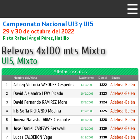
Campeonato Nacional U13 y U15
29 y 30 de octubre del 2022
Pista Rafael Ángel Pérez, Hatillo
Relevos 4x100 mts Mixto
U15, Mixto
Atletas Inscritos
Nombre del Atleta
Nacimiento
Dorsal
Equipo
Ashley Victoria VASQUEZ Cespedes
Adebea-Belén
1
1322
13/9/2009
David Alejandro LEVY Picado
Adebea-Belén
2
1323
20/2/2009
David Fernando RAMIREZ Mora
Adebea-Belén
3
1324
23/9/2008
Iris Sofia PICHARDO Medina
Adebea-Belén
4
1325
17/2/2009
Jimena Natasha ARIAS Cascante
Adebea-Belén
5
1328
10/4/2009
Jose Daniel CABEZAS Seravalli
Adebea-Belén
6
1329
23/2/2009
Lucas CALDERON Vega
Adebea-Belén
7
1330
6/12/2008