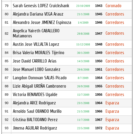
Sarah Genesis LOPEZ Cruickshank
Coronado
79
1943
23/10/2009
Alejandra Dariana VEGA Arauz
Corredores
80
1945
21/1/2008
Alexandro Josue JIMENEZ Espinoza
Corredores
81
1946
1/4/2009
Angelica Yaireth CABALLERO
Corredores
82
1947
29/8/2008
Matamoros
Austin Jose VILLALTA Lopez
Corredores
83
1948
15/12/2008
Brisa Valeria MORALES Tijerino
Corredores
84
1949
30/1/2009
Jose David CARRILLO Arias
Corredores
85
1950
14/3/2008
Jose Manuel LOBO Gonzalez
Corredores
86
1951
29/6/2008
Langdon Donovan SALAS Picado
Corredores
87
1954
8/7/2009
Lizie Abigail UREÑA Cambronero
Corredores
88
1955
26/9/2008
Victoria BENAVIDES Ugalde
Corredores
89
1956
15/7/2009
Alejandra ARCE Rodriguez
Esparza
90
1964
23/1/2008
Arnoldo Saul OBANDO Murillo
Esparza
91
1966
21/5/2008
Cristina BALTODANO Perez
Esparza
92
1967
11/7/2008
Jimena AGUILAR Rodriguez
Esparza
93
1972
22/5/2008