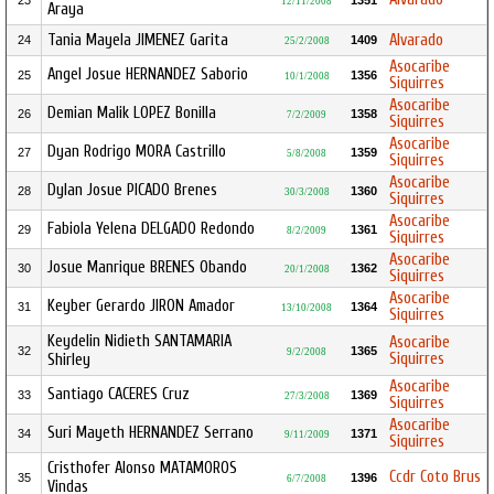
23
1351
12/11/2008
Araya
Tania Mayela JIMENEZ Garita
Alvarado
24
1409
25/2/2008
Asocaribe
Angel Josue HERNANDEZ Saborio
25
1356
10/1/2008
Siquirres
Asocaribe
Demian Malik LOPEZ Bonilla
26
1358
7/2/2009
Siquirres
Asocaribe
Dyan Rodrigo MORA Castrillo
27
1359
5/8/2008
Siquirres
Asocaribe
Dylan Josue PICADO Brenes
28
1360
30/3/2008
Siquirres
Asocaribe
Fabiola Yelena DELGADO Redondo
29
1361
8/2/2009
Siquirres
Asocaribe
Josue Manrique BRENES Obando
30
1362
20/1/2008
Siquirres
Asocaribe
Keyber Gerardo JIRON Amador
31
1364
13/10/2008
Siquirres
Keydelin Nidieth SANTAMARIA
Asocaribe
32
1365
9/2/2008
Siquirres
Shirley
Asocaribe
Santiago CACERES Cruz
33
1369
27/3/2008
Siquirres
Asocaribe
Suri Mayeth HERNANDEZ Serrano
34
1371
9/11/2009
Siquirres
Cristhofer Alonso MATAMOROS
Ccdr Coto Brus
35
1396
6/7/2008
Vindas