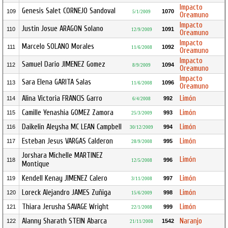
Impacto
Genesis Salet CORNEJO Sandoval
109
1070
5/1/2009
Oreamuno
Impacto
Justin Josue ARAGON Solano
110
1091
12/9/2009
Oreamuno
Impacto
Marcelo SOLANO Morales
111
1092
11/6/2008
Oreamuno
Impacto
Samuel Dario JIMENEZ Gomez
112
1094
8/9/2009
Oreamuno
Impacto
Sara Elena GARITA Salas
113
1096
11/6/2008
Oreamuno
Alina Victoria FRANCIS Garro
Limón
114
992
6/4/2008
Camille Yenashia GOMEZ Zamora
Limón
115
993
25/3/2009
Daikelin Aleysha MC LEAN Campbell
Limón
116
994
30/12/2009
Esteban Jesus VARGAS Calderon
Limón
117
995
28/9/2008
Jorshara Michelle MARTINEZ
Limón
118
996
12/5/2008
Montique
Kendell Kenay JIMENEZ Calero
Limón
119
997
3/11/2008
Loreck Alejandro JAMES Zuñiga
Limón
120
998
15/6/2009
Thiara Jerusha SAVAGE Wright
Limón
121
999
22/1/2008
Alanny Sharath STEIN Abarca
Naranjo
122
1542
21/11/2008