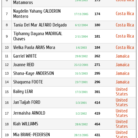
6
173
29/6/2003
Matamoros
Naydelin Yahany CALDERON
Costa Rica
7
174
17/11/2005
Montero
Tania Del Mar ALFARO Delgado
Costa Rica
8
180
6/12/2004
Tiphanny Dayana MADRIGAL
Costa Rica
9
181
2/11/2004
Chaves
Vielka Paola ARIAS Mora
Costa Rica
10
184
1/6/2003
Garriel WHITE
Jamaica
11
262
29/8/2002
Joanne REID
Jamaica
12
271
25/12/2001
Shana-Kaye ANDERSON
Jamaica
13
295
31/5/2003
Shaquena FOOTE
Jamaica
14
296
23/7/2001
United
Bailey LEAR
15
391
17/3/2001
States
United
Jan´Taijah FORD
16
414
5/3/2001
States
United
Jermaisha ARNOLD
17
419
5/2/2002
States
United
Kiah WILLIAMS
18
454
28/6/2002
States
United
Mia BRAHE-PEDERSEN
19
431
28/11/2005
States