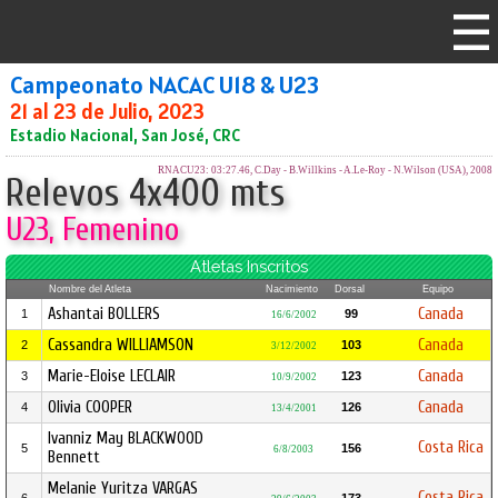
Campeonato NACAC U18 & U23
21 al 23 de Julio, 2023
Estadio Nacional, San José, CRC
RNACU23: 03:27.46, C.Day - B.Willkins - A.Le-Roy - N.Wilson (USA), 2008
Relevos 4x400 mts
U23, Femenino
Atletas Inscritos
Nombre del Atleta
Nacimiento
Dorsal
Equipo
Ashantai BOLLERS
Canada
1
99
16/6/2002
Cassandra WILLIAMSON
Canada
2
103
3/12/2002
Marie-Eloise LECLAIR
Canada
3
123
10/9/2002
Olivia COOPER
Canada
4
126
13/4/2001
Ivanniz May BLACKWOOD
Costa Rica
5
156
6/8/2003
Bennett
Melanie Yuritza VARGAS
Costa Rica