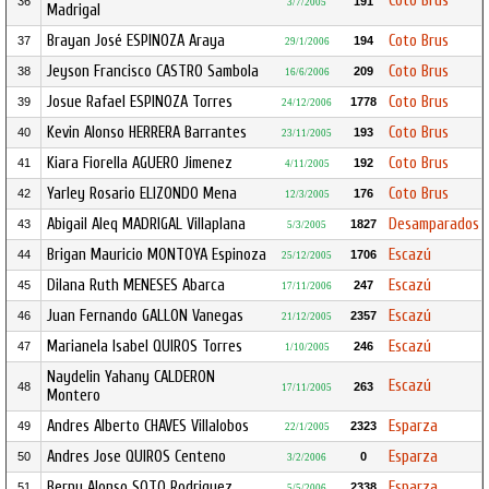
Coto Brus
36
191
3/7/2005
Madrigal
Brayan José ESPINOZA Araya
Coto Brus
37
194
29/1/2006
Jeyson Francisco CASTRO Sambola
Coto Brus
38
209
16/6/2006
Josue Rafael ESPINOZA Torres
Coto Brus
39
1778
24/12/2006
Kevin Alonso HERRERA Barrantes
Coto Brus
40
193
23/11/2005
Kiara Fiorella AGUERO Jimenez
Coto Brus
41
192
4/11/2005
Yarley Rosario ELIZONDO Mena
Coto Brus
42
176
12/3/2005
Abigail Aleq MADRIGAL Villaplana
Desamparados
43
1827
5/3/2005
Brigan Mauricio MONTOYA Espinoza
Escazú
44
1706
25/12/2005
Dilana Ruth MENESES Abarca
Escazú
45
247
17/11/2006
Juan Fernando GALLON Vanegas
Escazú
46
2357
21/12/2005
Marianela Isabel QUIROS Torres
Escazú
47
246
1/10/2005
Naydelin Yahany CALDERON
Escazú
48
263
17/11/2005
Montero
Andres Alberto CHAVES Villalobos
Esparza
49
2323
22/1/2005
Andres Jose QUIROS Centeno
Esparza
50
0
3/2/2006
Berny Alonso SOTO Rodriguez
Esparza
51
2338
5/5/2006