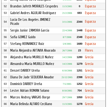
Brandon Jafeth MORALES Cespedes
Esparza
52
0
11/3/2005
Gabriel Andres AGUILAR Rodriguez
Esparza
53
693
21/2/2006
Lucia De Los Angeles JIMENEZ
Esparza
54
2344
3/11/2006
Picado
Sergio Junior ZAMORA Garcia
Esparza
55
1448
22/4/2006
Sofia GOMEZ Guido
Esparza
56
2348
8/7/2006
Stefany HERNANDEZ Ruiz
Esparza
57
1680
5/9/2005
Maria Alejandra ARTAVIA Alvarado
Flores
58
23
26/7/2006
Alejandra Maria MURILLO Nuñez
Grecia
59
1280
14/2/2006
Alexandra Maria MURILLO Nuñez
Grecia
60
1279
14/2/2006
Denzel DARBEY Ureña
Grecia
61
1251
6/10/2006
Diana De Jade SEQUEIRA Amador
Grecia
62
2398
25/12/2005
Dominick DARBEY Ureña
Grecia
63
1252
7/5/2005
Lester Adrian ROMAN Solano
Grecia
64
704
8/10/2005
Marcos Andrey VARGAS Borge
Grecia
65
1050
29/7/2006
Maria Belinda ALFARO Ceciliano
Grecia
66
1278
11/3/2005