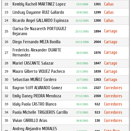
Kembly Rachell MARTINEZ Lopez
Cañas
22
1301
13/5/2006
Lindsay Dayanne RUIZ Gallardo
Cañas
23
1299
19/8/2005
Ricardo Angel GALLARDO Espinoza
Cañas
24
1300
15/12/2005
Clarisa De Nazareth PORTUGUEZ
Cartago
25
1894
25/11/2005
Bejarano
Diego Fernando MEZA Bonilla
Cartago
26
2004
14/11/2006
Fredericks Alexander DUARTE
Cartago
27
1976
28/3/2005
Hernandez
Mariel CASCANTE Salazar
Cartago
28
1847
19/5/2005
Mauro Gilberto VIQUEZ Pacheco
Cartago
29
1839
22/1/2005
Sebastian MUÑOZ Cordero
Cartago
30
1353
12/7/2005
Bayron Stiff ALVARADO Gomez
Corredores
31
2327
6/1/2006
Emily Daney PIEDRA Mendoza
Corredores
32
2359
27/12/2005
Idaly Paola CASTRO Blanco
Corredores
33
512
26/5/2005
Paola Michelle TRIGUEROS Carrillo
Corredores
34
513
17/5/2005
Vivian CARRILLO Arias
Corredores
35
130
30/8/2005
Andrey Alejandro MORALES