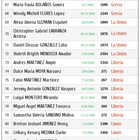
Maria Paula BOLAÑOS Gomez
Grecia
67
1585
4/7/2006
Wendy Michell FLORES Lopez
Grecia
68
1244
20/12/2006
Alexa Jimena GUZMAN Esquivel
La Unión
69
1869
28/8/2005
Christopher Gabriel CARRANZA
La Unión
70
1875
16/12/2006
Arrieta
Daniel Eleazar GONZALEZ Lobo
La Unión
71
1874
29/12/2006
Violeth Brigith MENDOZA Amador
La Unión
72
2354
23/6/2006
Andres MARTINEZ Ampie
Liberia
73
1316
24/6/2006
Dulce Maria MOYA Narvaez
Liberia
74
271
23/6/2006
Fabio MARTÍNEZ Martinez
Liberia
75
267
27/4/2005
Jeremy Antonio GONZALEZ Vasquez
Liberia
76
1270
19/7/2005
Luigui MONTERO Miranda
Liberia
77
268
29/12/2005
Miguel Angel MARTINEZ Fonseca
Liberia
78
269
6/10/2005
Samantha Valeria SANDINO Molina
Liberia
79
272
11/11/2006
Breiton Joshuel JIMENEZ Henry
Limón
80
1386
1/3/2006
Celkary Kenary MEDINA Clarke
Limón
81
1455
7/3/2006