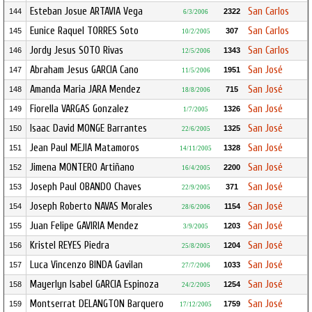
Esteban Josue ARTAVIA Vega
San Carlos
144
2322
6/3/2006
Eunice Raquel TORRES Soto
San Carlos
145
307
10/2/2005
Jordy Jesus SOTO Rivas
San Carlos
146
1343
12/5/2006
Abraham Jesus GARCIA Cano
San José
147
1951
11/5/2006
Amanda Maria JARA Mendez
San José
148
715
18/8/2006
Fiorella VARGAS Gonzalez
San José
149
1326
1/7/2005
Isaac David MONGE Barrantes
San José
150
1325
22/6/2005
Jean Paul MEJIA Matamoros
San José
151
1328
14/11/2005
Jimena MONTERO Artiñano
San José
152
2200
16/4/2005
Joseph Paul OBANDO Chaves
San José
153
371
22/9/2005
Joseph Roberto NAVAS Morales
San José
154
1154
28/6/2006
Juan Felipe GAVIRIA Mendez
San José
155
1203
3/9/2005
Kristel REYES Piedra
San José
156
1204
25/8/2005
Luca Vincenzo BINDA Gavilan
San José
157
1033
27/7/2006
Mayerlyn Isabel GARCIA Espinoza
San José
158
1254
24/2/2005
Montserrat DELANGTON Barquero
San José
159
1759
17/12/2005