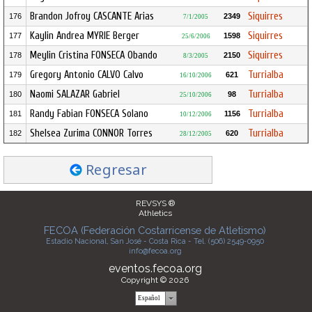
Brandon Jofroy CASCANTE Arias
Siquirres
176
2349
7/1/2005
Kaylin Andrea MYRIE Berger
Siquirres
177
1598
25/6/2006
Meylin Cristina FONSECA Obando
Siquirres
178
2150
8/3/2005
Gregory Antonio CALVO Calvo
Turrialba
179
621
16/10/2006
Naomi SALAZAR Gabriel
Turrialba
180
98
25/10/2006
Randy Fabian FONSECA Solano
Turrialba
181
1156
10/12/2006
Shelsea Zurima CONNOR Torres
Turrialba
182
620
28/12/2005
Regresar
REVSYS ®
Athletics
FECOA (Federación Costarricense de Atletismo)
Estadio Nacional, San José - Costa Rica - Tel. (506) 2549-0950
info@fecoa.org
eventos.fecoa.org
Copyright © 2026