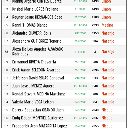
Kianny Argerie CORTES Duarte
Limón
82
1499
31/12/2006
Krisbel Maria LOPEZ Froilano
Limón
83
1498
8/1/2006
Reyner Josue HERNANDEZ Soto
Limón
84
1708
28/7/2005
Ranni THOMAS Blanco
Matina
85
2333
25/11/2006
Alejandro CHAVERRI Solis
Naranjo
86
1153
9/12/2006
Alessandro GUTIERREZ Tenorio
Naranjo
87
904
25/8/2006
Alexa De Los Angeles ALVARADO
Naranjo
88
3
9/4/2006
Rodriguez
Emmanuel RIVERA Chavarria
Naranjo
89
288
26/1/2005
Erick Aaron ZELEDON Alvarado
Naranjo
90
2396
26/1/2006
Jefferson David ROJAS Sandoval
Naranjo
91
933
5/10/2005
Juan Jose JIMENEZ Aguero
Naranjo
92
840
15/11/2006
Kendal Stwart MEDINA Martinez
Naranjo
93
788
20/5/2006
Valeria Maria VEGA Leiton
Naranjo
94
84
14/5/2006
Dereck Sebastian OBANDO Jaen
Nicoya
95
2040
14/5/2006
Endy Dayan MONTIEL Gutierrez
Nicoya
96
2337
15/12/2005
Freederick Aron MATARRITA Lopez
Nicoya
97
2355
16/4/2006