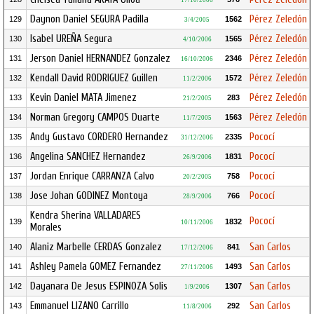
17/10/2006
Daynon Daniel SEGURA Padilla
Pérez Zeledón
129
1562
3/4/2005
Isabel UREÑA Segura
Pérez Zeledón
130
1565
4/10/2006
Jerson Daniel HERNANDEZ Gonzalez
Pérez Zeledón
131
2346
16/10/2006
Kendall David RODRIGUEZ Guillen
Pérez Zeledón
132
1572
11/2/2006
Kevin Daniel MATA Jimenez
Pérez Zeledón
133
283
21/2/2005
Norman Gregory CAMPOS Duarte
Pérez Zeledón
134
1563
11/7/2005
Andy Gustavo CORDERO Hernandez
Pococí
135
2335
31/12/2006
Angelina SANCHEZ Hernandez
Pococí
136
1831
26/9/2006
Jordan Enrique CARRANZA Calvo
Pococí
137
758
20/2/2005
Jose Johan GODINEZ Montoya
Pococí
138
766
28/9/2006
Kendra Sherina VALLADARES
Pococí
139
1832
10/11/2006
Morales
Alaniz Marbelle CERDAS Gonzalez
San Carlos
140
841
17/12/2006
Ashley Pamela GOMEZ Fernandez
San Carlos
141
1493
27/11/2006
Dayanara De Jesus ESPINOZA Solis
San Carlos
142
1307
1/9/2006
Emmanuel LIZANO Carrillo
San Carlos
143
292
11/8/2006