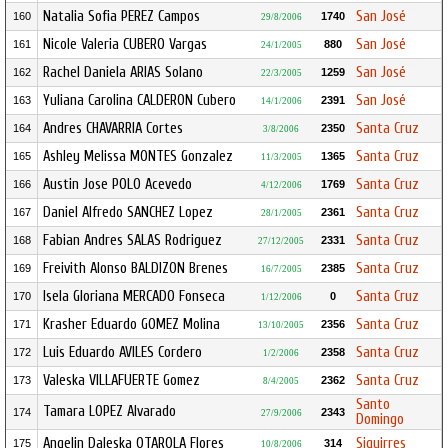
Natalia Sofia PEREZ Campos
San José
160
1740
29/8/2006
Nicole Valeria CUBERO Vargas
San José
161
880
24/1/2005
Rachel Daniela ARIAS Solano
San José
162
1259
22/3/2005
Yuliana Carolina CALDERON Cubero
San José
163
2391
14/1/2006
Andres CHAVARRIA Cortes
Santa Cruz
164
2350
3/8/2006
Ashley Melissa MONTES Gonzalez
Santa Cruz
165
1365
11/3/2005
Austin Jose POLO Acevedo
Santa Cruz
166
1769
4/12/2006
Daniel Alfredo SANCHEZ Lopez
Santa Cruz
167
2361
28/1/2005
Fabian Andres SALAS Rodriguez
Santa Cruz
168
2331
27/12/2005
Freivith Alonso BALDIZON Brenes
Santa Cruz
169
2385
16/7/2005
Isela Gloriana MERCADO Fonseca
Santa Cruz
170
0
1/12/2006
Krasher Eduardo GOMEZ Molina
Santa Cruz
171
2356
13/10/2005
Luis Eduardo AVILES Cordero
Santa Cruz
172
2358
1/2/2006
Valeska VILLAFUERTE Gomez
Santa Cruz
173
2362
8/4/2005
Santo
Tamara LOPEZ Alvarado
174
2343
27/9/2006
Domingo
Angelin Daleska OTAROLA Flores
Siquirres
175
314
10/8/2006