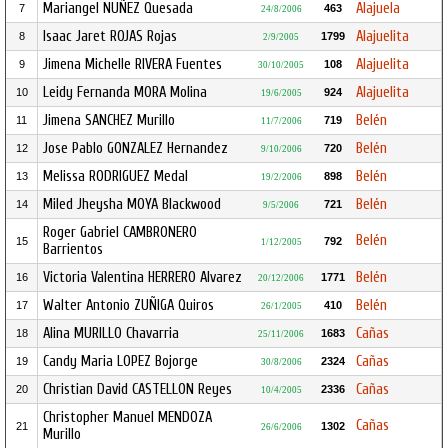
Mariangel NUÑEZ Quesada
Alajuela
7
463
24/8/2006
Isaac Jaret ROJAS Rojas
Alajuelita
8
1799
2/9/2005
Jimena Michelle RIVERA Fuentes
Alajuelita
9
108
30/10/2005
Leidy Fernanda MORA Molina
Alajuelita
10
924
19/6/2005
Jimena SANCHEZ Murillo
Belén
11
719
11/7/2006
Jose Pablo GONZALEZ Hernandez
Belén
12
720
9/10/2006
Melissa RODRIGUEZ Medal
Belén
13
898
19/2/2006
Miled Jheysha MOYA Blackwood
Belén
14
721
9/5/2006
Roger Gabriel CAMBRONERO
Belén
15
792
1/12/2005
Barrientos
Victoria Valentina HERRERO Alvarez
Belén
16
1771
20/12/2006
Walter Antonio ZUÑIGA Quiros
Belén
17
410
26/1/2005
Alina MURILLO Chavarria
Cañas
18
1683
25/11/2006
Candy Maria LOPEZ Bojorge
Cañas
19
2324
30/8/2006
Christian David CASTELLON Reyes
Cañas
20
2336
10/4/2005
Christopher Manuel MENDOZA
Cañas
21
1302
26/6/2006
Murillo