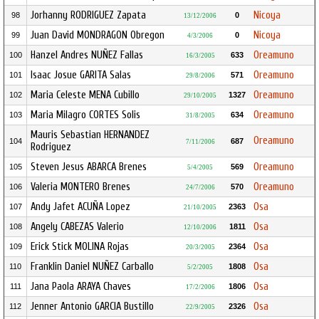
Jorhanny RODRIGUEZ Zapata
Nicoya
98
0
13/12/2006
Juan David MONDRAGON Obregon
Nicoya
99
0
4/3/2006
Hanzel Andres NUÑEZ Fallas
Oreamuno
100
633
16/3/2005
Isaac Josue GARITA Salas
Oreamuno
101
571
29/8/2006
Maria Celeste MENA Cubillo
Oreamuno
102
1327
29/10/2005
Maria Milagro CORTES Solis
Oreamuno
103
634
31/8/2005
Mauris Sebastian HERNANDEZ
Oreamuno
104
687
7/11/2006
Rodriguez
Steven Jesus ABARCA Brenes
Oreamuno
105
569
5/4/2005
Valeria MONTERO Brenes
Oreamuno
106
570
24/7/2006
Andy Jafet ACUÑA Lopez
Osa
107
2363
21/10/2005
Angely CABEZAS Valerio
Osa
108
1811
12/10/2006
Erick Stick MOLINA Rojas
Osa
109
2364
20/3/2005
Franklin Daniel NUÑEZ Carballo
Osa
110
1808
5/2/2005
Jana Paola ARAYA Chaves
Osa
111
1806
17/2/2006
Jenner Antonio GARCIA Bustillo
Osa
112
2326
22/9/2005