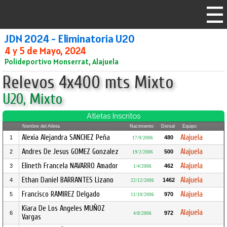
JDN 2024 - Eliminatoria U20
4 y 5 de Mayo, 2024
Polideportivo Monserrat, Alajuela
Relevos 4x400 mts Mixto
U20, Mixto
Atletas Inscritos
Nombre del Atleta
Nacimiento
Dorsal
Equipo
Alexia Alejandra SANCHEZ Peña
Alajuela
1
480
17/9/2006
Andres De Jesus GOMEZ Gonzalez
Alajuela
2
500
19/2/2006
Elineth Francela NAVARRO Amador
Alajuela
3
462
1/4/2006
Ethan Daniel BARRANTES Lizano
Alajuela
4
1462
22/12/2006
Francisco RAMIREZ Delgado
Alajuela
5
970
11/10/2006
Kiara De Los Angeles MUÑOZ
Alajuela
6
972
4/8/2006
Vargas