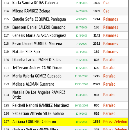
Karla Samira ROJAS Cabrera
Osa
113
1805
31/3/2005
Milena RAMIREZ Zelaya
Osa
114
1809
24/2/2006
Claudia Sofia ESQUIVEL Paniagua
Palmares
115
1744
4/9/2005
Emerson Daniel CALERO Camacho
Palmares
116
158
18/7/2006
Genesis Maria ABARCA Rodriguez
Palmares
117
1142
12/8/2005
Kevin Daniel MURILLO Mairena
Palmares
118
2332
7/6/2006
Natalie SPIX Spix
Palmares
119
139
25/4/2005
Diandra Lariza PACHECO Salas
Paraíso
120
828
24/5/2006
Jefferson Andres CALVO Duran
Paraíso
121
699
17/5/2005
Maria Valeria GOMEZ Quesada
Paraíso
122
1215
11/10/2006
Melissa ALEMAN Guerrero
Paraíso
123
2329
13/11/2006
Natalia De Los Angeles RAMIREZ
Paraíso
124
937
13/4/2005
Ortiz
Reichell Nahomi RAMIREZ Martinez
Paraíso
125
830
10/10/2006
Sebastian Alfredo SILES Solano
Paraíso
126
826
12/9/2005
Adriana CORDERO Calderon
Pérez Zeledón
127
1564
10/5/2006
Chelsea Yuliana ARAYA Ulloa
Pérez Zeledón
128
376