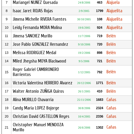
Mariangel NUÑEZ Quesada
Alajuela
7
463
24/8/2006
Isaac Jaret ROJAS Rojas
Alajuelita
8
1799
2/9/2005
Jimena Michelle RIVERA Fuentes
Alajuelita
9
108
30/10/2005
Leidy Fernanda MORA Molina
Alajuelita
10
924
19/6/2005
Jimena SANCHEZ Murillo
Belén
11
719
11/7/2006
Jose Pablo GONZALEZ Hernandez
Belén
12
720
9/10/2006
Melissa RODRIGUEZ Medal
Belén
13
898
19/2/2006
Miled Jheysha MOYA Blackwood
Belén
14
721
9/5/2006
Roger Gabriel CAMBRONERO
Belén
15
792
1/12/2005
Barrientos
Victoria Valentina HERRERO Alvarez
Belén
16
1771
20/12/2006
Walter Antonio ZUÑIGA Quiros
Belén
17
410
26/1/2005
Alina MURILLO Chavarria
Cañas
18
1683
25/11/2006
Candy Maria LOPEZ Bojorge
Cañas
19
2324
30/8/2006
Christian David CASTELLON Reyes
Cañas
20
2336
10/4/2005
Christopher Manuel MENDOZA
Cañas
21
1302
26/6/2006
Murillo