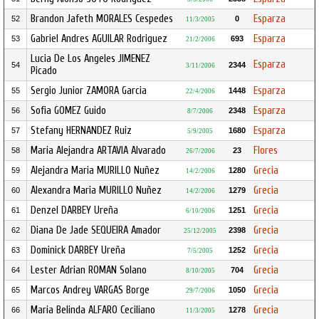
Brandon Jafeth MORALES Cespedes
Esparza
52
0
11/3/2005
Gabriel Andres AGUILAR Rodriguez
Esparza
53
693
21/2/2006
Lucia De Los Angeles JIMENEZ
Esparza
54
2344
3/11/2006
Picado
Sergio Junior ZAMORA Garcia
Esparza
55
1448
22/4/2006
Sofia GOMEZ Guido
Esparza
56
2348
8/7/2006
Stefany HERNANDEZ Ruiz
Esparza
57
1680
5/9/2005
Maria Alejandra ARTAVIA Alvarado
Flores
58
23
26/7/2006
Alejandra Maria MURILLO Nuñez
Grecia
59
1280
14/2/2006
Alexandra Maria MURILLO Nuñez
Grecia
60
1279
14/2/2006
Denzel DARBEY Ureña
Grecia
61
1251
6/10/2006
Diana De Jade SEQUEIRA Amador
Grecia
62
2398
25/12/2005
Dominick DARBEY Ureña
Grecia
63
1252
7/5/2005
Lester Adrian ROMAN Solano
Grecia
64
704
8/10/2005
Marcos Andrey VARGAS Borge
Grecia
65
1050
29/7/2006
Maria Belinda ALFARO Ceciliano
Grecia
66
1278
11/3/2005