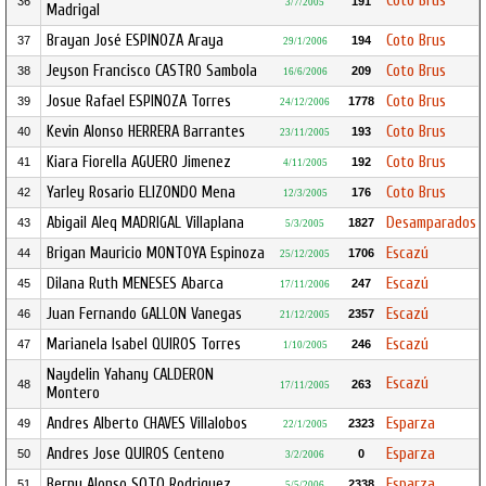
Coto Brus
36
191
3/7/2005
Madrigal
Brayan José ESPINOZA Araya
Coto Brus
37
194
29/1/2006
Jeyson Francisco CASTRO Sambola
Coto Brus
38
209
16/6/2006
Josue Rafael ESPINOZA Torres
Coto Brus
39
1778
24/12/2006
Kevin Alonso HERRERA Barrantes
Coto Brus
40
193
23/11/2005
Kiara Fiorella AGUERO Jimenez
Coto Brus
41
192
4/11/2005
Yarley Rosario ELIZONDO Mena
Coto Brus
42
176
12/3/2005
Abigail Aleq MADRIGAL Villaplana
Desamparados
43
1827
5/3/2005
Brigan Mauricio MONTOYA Espinoza
Escazú
44
1706
25/12/2005
Dilana Ruth MENESES Abarca
Escazú
45
247
17/11/2006
Juan Fernando GALLON Vanegas
Escazú
46
2357
21/12/2005
Marianela Isabel QUIROS Torres
Escazú
47
246
1/10/2005
Naydelin Yahany CALDERON
Escazú
48
263
17/11/2005
Montero
Andres Alberto CHAVES Villalobos
Esparza
49
2323
22/1/2005
Andres Jose QUIROS Centeno
Esparza
50
0
3/2/2006
Berny Alonso SOTO Rodriguez
Esparza
51
2338
5/5/2006