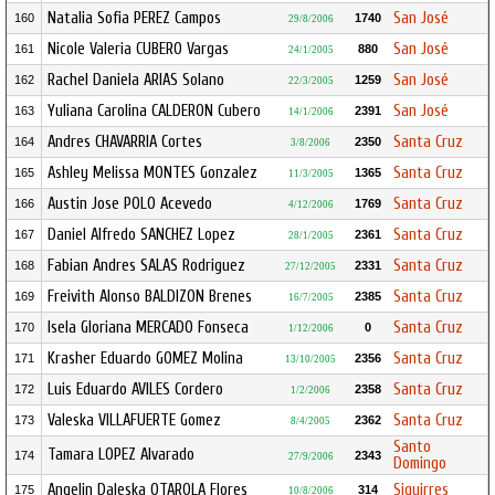
Natalia Sofia PEREZ Campos
San José
160
1740
29/8/2006
Nicole Valeria CUBERO Vargas
San José
161
880
24/1/2005
Rachel Daniela ARIAS Solano
San José
162
1259
22/3/2005
Yuliana Carolina CALDERON Cubero
San José
163
2391
14/1/2006
Andres CHAVARRIA Cortes
Santa Cruz
164
2350
3/8/2006
Ashley Melissa MONTES Gonzalez
Santa Cruz
165
1365
11/3/2005
Austin Jose POLO Acevedo
Santa Cruz
166
1769
4/12/2006
Daniel Alfredo SANCHEZ Lopez
Santa Cruz
167
2361
28/1/2005
Fabian Andres SALAS Rodriguez
Santa Cruz
168
2331
27/12/2005
Freivith Alonso BALDIZON Brenes
Santa Cruz
169
2385
16/7/2005
Isela Gloriana MERCADO Fonseca
Santa Cruz
170
0
1/12/2006
Krasher Eduardo GOMEZ Molina
Santa Cruz
171
2356
13/10/2005
Luis Eduardo AVILES Cordero
Santa Cruz
172
2358
1/2/2006
Valeska VILLAFUERTE Gomez
Santa Cruz
173
2362
8/4/2005
Santo
Tamara LOPEZ Alvarado
174
2343
27/9/2006
Domingo
Angelin Daleska OTAROLA Flores
Siquirres
175
314
10/8/2006