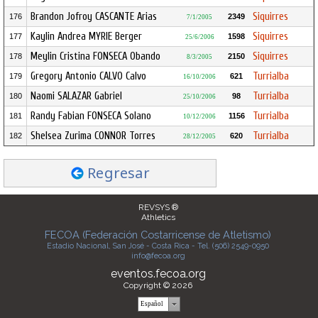
Brandon Jofroy CASCANTE Arias
Siquirres
176
2349
7/1/2005
Kaylin Andrea MYRIE Berger
Siquirres
177
1598
25/6/2006
Meylin Cristina FONSECA Obando
Siquirres
178
2150
8/3/2005
Gregory Antonio CALVO Calvo
Turrialba
179
621
16/10/2006
Naomi SALAZAR Gabriel
Turrialba
180
98
25/10/2006
Randy Fabian FONSECA Solano
Turrialba
181
1156
10/12/2006
Shelsea Zurima CONNOR Torres
Turrialba
182
620
28/12/2005
Regresar
REVSYS ®
Athletics
FECOA (Federación Costarricense de Atletismo)
Estadio Nacional, San José - Costa Rica - Tel. (506) 2549-0950
info@fecoa.org
eventos.fecoa.org
Copyright © 2026