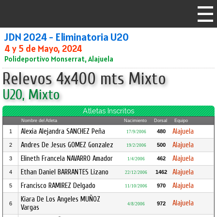
JDN 2024 - Eliminatoria U20
4 y 5 de Mayo, 2024
Polideportivo Monserrat, Alajuela
Relevos 4x400 mts Mixto
U20, Mixto
Atletas Inscritos
Nombre del Atleta
Nacimiento
Dorsal
Equipo
Alexia Alejandra SANCHEZ Peña
Alajuela
1
480
17/9/2006
Andres De Jesus GOMEZ Gonzalez
Alajuela
2
500
19/2/2006
Elineth Francela NAVARRO Amador
Alajuela
3
462
1/4/2006
Ethan Daniel BARRANTES Lizano
Alajuela
4
1462
22/12/2006
Francisco RAMIREZ Delgado
Alajuela
5
970
11/10/2006
Kiara De Los Angeles MUÑOZ
Alajuela
6
972
4/8/2006
Vargas