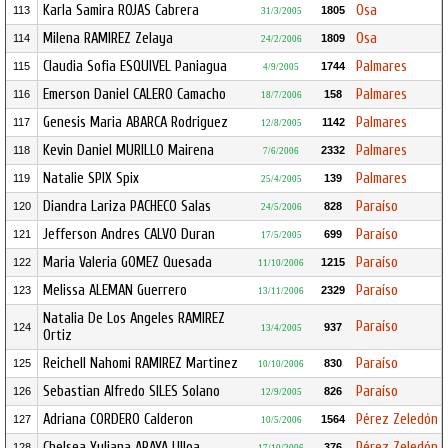
Karla Samira ROJAS Cabrera
Osa
113
1805
31/3/2005
Milena RAMIREZ Zelaya
Osa
114
1809
24/2/2006
Claudia Sofia ESQUIVEL Paniagua
Palmares
115
1744
4/9/2005
Emerson Daniel CALERO Camacho
Palmares
116
158
18/7/2006
Genesis Maria ABARCA Rodriguez
Palmares
117
1142
12/8/2005
Kevin Daniel MURILLO Mairena
Palmares
118
2332
7/6/2006
Natalie SPIX Spix
Palmares
119
139
25/4/2005
Diandra Lariza PACHECO Salas
Paraíso
120
828
24/5/2006
Jefferson Andres CALVO Duran
Paraíso
121
699
17/5/2005
Maria Valeria GOMEZ Quesada
Paraíso
122
1215
11/10/2006
Melissa ALEMAN Guerrero
Paraíso
123
2329
13/11/2006
Natalia De Los Angeles RAMIREZ
Paraíso
124
937
13/4/2005
Ortiz
Reichell Nahomi RAMIREZ Martinez
Paraíso
125
830
10/10/2006
Sebastian Alfredo SILES Solano
Paraíso
126
826
12/9/2005
Adriana CORDERO Calderon
Pérez Zeledón
127
1564
10/5/2006
Chelsea Yuliana ARAYA Ulloa
Pérez Zeledón
128
376