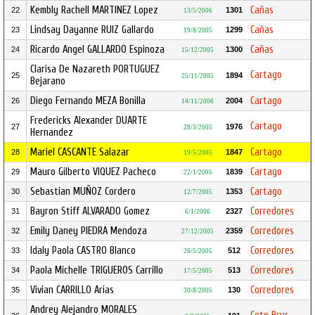
Kembly Rachell MARTINEZ Lopez
Cañas
22
1301
13/5/2006
Lindsay Dayanne RUIZ Gallardo
Cañas
23
1299
19/8/2005
Ricardo Angel GALLARDO Espinoza
Cañas
24
1300
15/12/2005
Clarisa De Nazareth PORTUGUEZ
Cartago
25
1894
25/11/2005
Bejarano
Diego Fernando MEZA Bonilla
Cartago
26
2004
14/11/2006
Fredericks Alexander DUARTE
Cartago
27
1976
28/3/2005
Hernandez
Mariel CASCANTE Salazar
Cartago
28
1847
19/5/2005
Mauro Gilberto VIQUEZ Pacheco
Cartago
29
1839
22/1/2005
Sebastian MUÑOZ Cordero
Cartago
30
1353
12/7/2005
Bayron Stiff ALVARADO Gomez
Corredores
31
2327
6/1/2006
Emily Daney PIEDRA Mendoza
Corredores
32
2359
27/12/2005
Idaly Paola CASTRO Blanco
Corredores
33
512
26/5/2005
Paola Michelle TRIGUEROS Carrillo
Corredores
34
513
17/5/2005
Vivian CARRILLO Arias
Corredores
35
130
30/8/2005
Andrey Alejandro MORALES