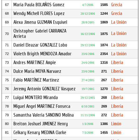
Maria Paula BOLAÑOS Gomez
Grecia
67
1585
4/7/2006
Wendy Michell FLORES Lopez
Grecia
68
1244
20/12/2006
Alexa Jimena GUZMAN Esquivel
La Unión
69
1869
28/8/2005
Christopher Gabriel CARRANZA
La Unión
70
1875
16/12/2006
Arrieta
Daniel Eleazar GONZALEZ Lobo
La Unión
71
1874
29/12/2006
Violeth Brigith MENDOZA Amador
La Unión
72
2354
23/6/2006
Andres MARTINEZ Ampie
Liberia
73
1316
24/6/2006
Dulce Maria MOYA Narvaez
Liberia
74
271
23/6/2006
Fabio MARTÍNEZ Martinez
Liberia
75
267
27/4/2005
Jeremy Antonio GONZALEZ Vasquez
Liberia
76
1270
19/7/2005
Luigui MONTERO Miranda
Liberia
77
268
29/12/2005
Miguel Angel MARTINEZ Fonseca
Liberia
78
269
6/10/2005
Samantha Valeria SANDINO Molina
Liberia
79
272
11/11/2006
Breiton Joshuel JIMENEZ Henry
Limón
80
1386
1/3/2006
Celkary Kenary MEDINA Clarke
Limón
81
1455
7/3/2006