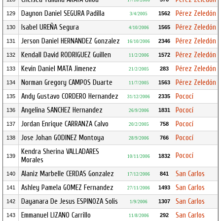
17/10/2006
Daynon Daniel SEGURA Padilla
Pérez Zeledón
129
1562
3/4/2005
Isabel UREÑA Segura
Pérez Zeledón
130
1565
4/10/2006
Jerson Daniel HERNANDEZ Gonzalez
Pérez Zeledón
131
2346
16/10/2006
Kendall David RODRIGUEZ Guillen
Pérez Zeledón
132
1572
11/2/2006
Kevin Daniel MATA Jimenez
Pérez Zeledón
133
283
21/2/2005
Norman Gregory CAMPOS Duarte
Pérez Zeledón
134
1563
11/7/2005
Andy Gustavo CORDERO Hernandez
Pococí
135
2335
31/12/2006
Angelina SANCHEZ Hernandez
Pococí
136
1831
26/9/2006
Jordan Enrique CARRANZA Calvo
Pococí
137
758
20/2/2005
Jose Johan GODINEZ Montoya
Pococí
138
766
28/9/2006
Kendra Sherina VALLADARES
Pococí
139
1832
10/11/2006
Morales
Alaniz Marbelle CERDAS Gonzalez
San Carlos
140
841
17/12/2006
Ashley Pamela GOMEZ Fernandez
San Carlos
141
1493
27/11/2006
Dayanara De Jesus ESPINOZA Solis
San Carlos
142
1307
1/9/2006
Emmanuel LIZANO Carrillo
San Carlos
143
292
11/8/2006