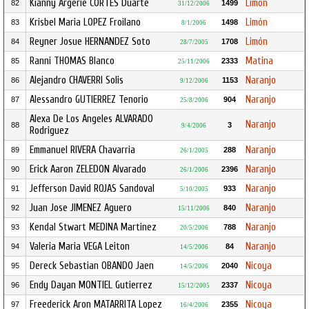
Kianny Argerie CORTES Duarte
Limón
82
1499
31/12/2006
Krisbel Maria LOPEZ Froilano
Limón
83
1498
8/1/2006
Reyner Josue HERNANDEZ Soto
Limón
84
1708
28/7/2005
Ranni THOMAS Blanco
Matina
85
2333
25/11/2006
Alejandro CHAVERRI Solis
Naranjo
86
1153
9/12/2006
Alessandro GUTIERREZ Tenorio
Naranjo
87
904
25/8/2006
Alexa De Los Angeles ALVARADO
Naranjo
88
3
9/4/2006
Rodriguez
Emmanuel RIVERA Chavarria
Naranjo
89
288
26/1/2005
Erick Aaron ZELEDON Alvarado
Naranjo
90
2396
26/1/2006
Jefferson David ROJAS Sandoval
Naranjo
91
933
5/10/2005
Juan Jose JIMENEZ Aguero
Naranjo
92
840
15/11/2006
Kendal Stwart MEDINA Martinez
Naranjo
93
788
20/5/2006
Valeria Maria VEGA Leiton
Naranjo
94
84
14/5/2006
Dereck Sebastian OBANDO Jaen
Nicoya
95
2040
14/5/2006
Endy Dayan MONTIEL Gutierrez
Nicoya
96
2337
15/12/2005
Freederick Aron MATARRITA Lopez
Nicoya
97
2355
16/4/2006