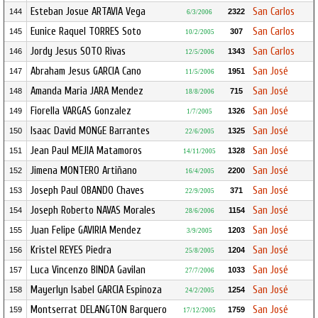
Esteban Josue ARTAVIA Vega
San Carlos
144
2322
6/3/2006
Eunice Raquel TORRES Soto
San Carlos
145
307
10/2/2005
Jordy Jesus SOTO Rivas
San Carlos
146
1343
12/5/2006
Abraham Jesus GARCIA Cano
San José
147
1951
11/5/2006
Amanda Maria JARA Mendez
San José
148
715
18/8/2006
Fiorella VARGAS Gonzalez
San José
149
1326
1/7/2005
Isaac David MONGE Barrantes
San José
150
1325
22/6/2005
Jean Paul MEJIA Matamoros
San José
151
1328
14/11/2005
Jimena MONTERO Artiñano
San José
152
2200
16/4/2005
Joseph Paul OBANDO Chaves
San José
153
371
22/9/2005
Joseph Roberto NAVAS Morales
San José
154
1154
28/6/2006
Juan Felipe GAVIRIA Mendez
San José
155
1203
3/9/2005
Kristel REYES Piedra
San José
156
1204
25/8/2005
Luca Vincenzo BINDA Gavilan
San José
157
1033
27/7/2006
Mayerlyn Isabel GARCIA Espinoza
San José
158
1254
24/2/2005
Montserrat DELANGTON Barquero
San José
159
1759
17/12/2005