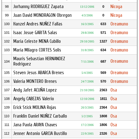
Jorhanny RODRIGUEZ Zapata
Nicoya
98
0
13/12/2006
Juan David MONDRAGON Obregon
Nicoya
99
0
4/3/2006
Hanzel Andres NUÑEZ Fallas
Oreamuno
100
633
16/3/2005
Isaac Josue GARITA Salas
Oreamuno
101
571
29/8/2006
Maria Celeste MENA Cubillo
Oreamuno
102
1327
29/10/2005
Maria Milagro CORTES Solis
Oreamuno
103
634
31/8/2005
Mauris Sebastian HERNANDEZ
Oreamuno
104
687
7/11/2006
Rodriguez
Steven Jesus ABARCA Brenes
Oreamuno
105
569
5/4/2005
Valeria MONTERO Brenes
Oreamuno
106
570
24/7/2006
Andy Jafet ACUÑA Lopez
Osa
107
2363
21/10/2005
Angely CABEZAS Valerio
Osa
108
1811
12/10/2006
Erick Stick MOLINA Rojas
Osa
109
2364
20/3/2005
Franklin Daniel NUÑEZ Carballo
Osa
110
1808
5/2/2005
Jana Paola ARAYA Chaves
Osa
111
1806
17/2/2006
Jenner Antonio GARCIA Bustillo
Osa
112
2326
22/9/2005