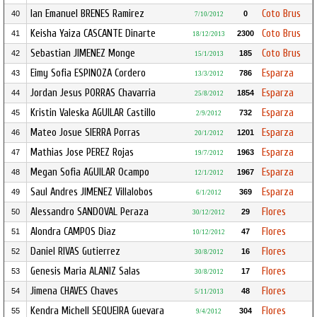
Ian Emanuel BRENES Ramirez
Coto Brus
40
0
7/10/2012
Keisha Yaiza CASCANTE Dinarte
Coto Brus
41
2300
18/12/2013
Sebastian JIMENEZ Monge
Coto Brus
42
185
15/1/2013
Eimy Sofia ESPINOZA Cordero
Esparza
43
786
13/3/2012
Jordan Jesus PORRAS Chavarria
Esparza
44
1854
25/8/2012
Kristin Valeska AGUILAR Castillo
Esparza
45
732
2/9/2012
Mateo Josue SIERRA Porras
Esparza
46
1201
20/1/2012
Mathias Jose PEREZ Rojas
Esparza
47
1963
19/7/2012
Megan Sofia AGUILAR Ocampo
Esparza
48
1967
12/1/2012
Saul Andres JIMENEZ Villalobos
Esparza
49
369
6/1/2012
Alessandro SANDOVAL Peraza
Flores
50
29
30/12/2012
Alondra CAMPOS Diaz
Flores
51
47
10/12/2012
Daniel RIVAS Gutierrez
Flores
52
16
30/8/2012
Genesis Maria ALANIZ Salas
Flores
53
17
30/8/2012
Jimena CHAVES Chaves
Flores
54
48
5/11/2013
Kendra Michell SEQUEIRA Guevara
Flores
55
304
9/4/2012