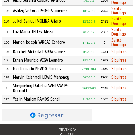
Alicia Sarahia CUBERO Alvarado
102
2304
1/9/2012
Domingo
Santo
Ashley Victoria PEREIRA Jimenez
103
2302
18/6/2012
Domingo
Santo
Jeikel Samuel MOLINA Alfaro
104
2493
12/2/2013
Domingo
Santo
Luz Maria TELLEZ Meza
105
2303
6/3/2012
Domingo
Santo
Marlon Ioseph VARGAS Cordero
106
0
17/1/2012
Domingo
Darchet Victoria PARRA Gomez
Siquirres
107
1671
3/9/2012
Ethan Mauricio VEGA Leandro
Siquirres
108
1962
18/4/2013
Iker Romario PICADO Jimenez
Siquirres
109
1670
27/10/2013
Marvin Keishmell LEWIS Mahoney
Siquirres
110
2498
30/6/2013
Sheymeling Dakisha SANTANA Mc
Siquirres
111
2445
19/12/2012
Dermott
Yeslin Mariam RAMOS Sandi
Siquirres
112
1593
21/2/2013
Regresar
REVSYS ®
Athletics