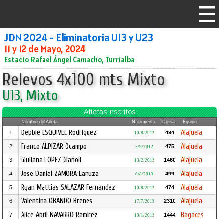
JDN 2024 - Eliminatoria U13 y U23
11 y 12 de Mayo, 2024
Estadio Rafael Ángel Camacho, Turrialba
Relevos 4x100 mts Mixto
U13, Mixto
Atletas Inscritos
Nombre del Atleta
Nacimiento
Dorsal
Equipo
Debbie ESQUIVEL Rodriguez
Alajuela
1
494
10/8/2012
Franco ALPIZAR Ocampo
Alajuela
2
475
3/9/2012
Giuliana LOPEZ Gianoli
Alajuela
3
1460
13/2/2012
Jose Daniel ZAMORA Lanuza
Alajuela
4
499
6/8/2013
Ryan Mattias SALAZAR Fernandez
Alajuela
5
474
10/8/2012
Valentina OBANDO Brenes
Alajuela
6
2310
17/7/2013
Alice Abril NAVARRO Ramirez
Bagaces
7
1444
19/1/2012