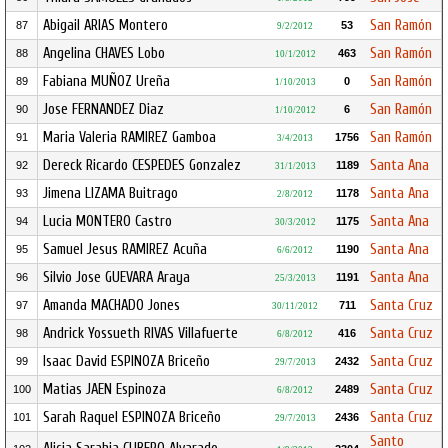
Abigail ARIAS Montero
San Ramón
87
53
9/2/2012
Angelina CHAVES Lobo
San Ramón
88
463
10/1/2012
Fabiana MUÑOZ Ureña
San Ramón
89
0
1/10/2013
Jose FERNANDEZ Diaz
San Ramón
90
6
1/10/2012
Maria Valeria RAMIREZ Gamboa
San Ramón
91
1756
3/4/2013
Dereck Ricardo CESPEDES Gonzalez
Santa Ana
92
1189
31/1/2013
Jimena LIZAMA Buitrago
Santa Ana
93
1178
2/8/2012
Lucia MONTERO Castro
Santa Ana
94
1175
30/3/2012
Samuel Jesus RAMIREZ Acuña
Santa Ana
95
1190
6/6/2012
Silvio Jose GUEVARA Araya
Santa Ana
96
1191
25/3/2013
Amanda MACHADO Jones
Santa Cruz
97
711
30/11/2012
Andrick Yossueth RIVAS Villafuerte
Santa Cruz
98
416
6/8/2012
Isaac David ESPINOZA Briceño
Santa Cruz
99
2432
29/7/2013
Matias JAEN Espinoza
Santa Cruz
100
2489
6/8/2012
Sarah Raquel ESPINOZA Briceño
Santa Cruz
101
2436
29/7/2013
Santo