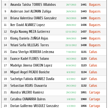
Amanda Taisha TORRES Villalobos
Bagaces
8
1441
20/7/2013
Anderson Joel ALEMAN Zuñiga
Bagaces
9
1443
26/9/2013
Briana Valentina CHAVES Gonzalez
Bagaces
10
1439
26/2/2013
Iker David ALVAREZ Lopez
Bagaces
11
1436
28/8/2012
Keyla Naomy MEZA Gutierrez
Bagaces
12
1437
12/11/2012
Kiomy Daniela ZUÑIGA Rojas
Bagaces
13
1440
30/6/2013
Yelani Sofia VILLEGAS Torres
Bagaces
14
1438
23/11/2012
Dana Sherlyn HERRERA Ledezma
Cañas
15
1131
7/10/2012
Evance Kadel FLORES Solano
Cañas
16
1133
16/2/2012
Madelyn Jimena CHACON Lopez
Cañas
17
1123
8/10/2012
Miguel Angel PICADO Boniche
Cañas
18
1134
6/3/2012
Sachelyn Fabiola ALVAREZ Davila
Cañas
19
1127
6/2/2012
Sebastian ROJAS Chavarria
Cañas
20
1132
29/2/2012
Alondra VALERIO Ramirez
Cartago
21
1851
29/2/2012
Catalina CHAVARRIA Quiros
Cartago
22
1960
1/8/2013
Dorian Guillermo VASQUEZ Gonzalez
Cartago
23
1856
1/2/2013