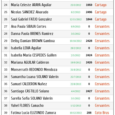
Maria Celeste ARAYA Aguilar
Cartago
24
1959
23/3/2012
Nicolas SANCHEZ Alvarado
Cartago
25
2496
6/2/2013
Saul Gabriel FATJO Gonzalez
Cartago
26
1844
12/11/2012
Ana Paula SIBAJA Cortes
Cervantes
27
0
6/9/2013
Danna Paola BRENES Ramirez
Cervantes
28
0
3/5/2012
Deiby Damian BROWN Gamboa
Cervantes
29
2428
10/10/2012
Isabella LEIVA Aguilar
Cervantes
30
0
28/2/2012
Isabella Maria CESPEDES Guillen
Cervantes
31
2424
2/5/2012
Mariana AGUILAR Calderon
Cervantes
32
2426
19/9/2012
Monserrath REDONDO Mendoza
Cervantes
33
0
31/8/2012
Samantha Luana SOLANO Valerin
Cervantes
34
0
25/7/2013
Samuel CALDERON Nuñez
Cervantes
35
0
22/8/2013
Santiago CASTILLO Solano
Cervantes
36
2427
4/4/2012
Sarella Sofia SOLANO Valerin
Cervantes
37
0
3/1/2012
Yahel FLORES Camacho
Cervantes
38
0
1/12/2013
Fatima Lucia ELIZONDO Zamora
Coto Brus
39
208
10/12/2013