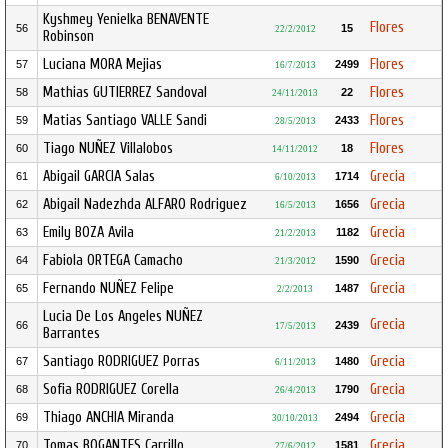
Kyshmey Yenielka BENAVENTE
Flores
56
15
22/2/2012
Robinson
Luciana MORA Mejias
Flores
57
2499
16/7/2013
Mathias GUTIERREZ Sandoval
Flores
58
22
24/11/2013
Matias Santiago VALLE Sandi
Flores
59
2433
28/5/2013
Tiago NUÑEZ Villalobos
Flores
60
18
14/11/2012
Abigail GARCIA Salas
Grecia
61
1714
6/10/2013
Abigail Nadezhda ALFARO Rodriguez
Grecia
62
1656
16/5/2013
Emily BOZA Avila
Grecia
63
1182
21/2/2013
Fabiola ORTEGA Camacho
Grecia
64
1590
21/3/2012
Fernando NUÑEZ Felipe
Grecia
65
1487
2/2/2013
Lucia De Los Angeles NUÑEZ
Grecia
66
2439
17/5/2013
Barrantes
Santiago RODRIGUEZ Porras
Grecia
67
1480
6/11/2013
Sofia RODRIGUEZ Corella
Grecia
68
1790
26/4/2013
Thiago ANCHIA Miranda
Grecia
69
2494
30/10/2013
Tomas BOGANTES Carrillo
Grecia
70
1581
27/6/2012