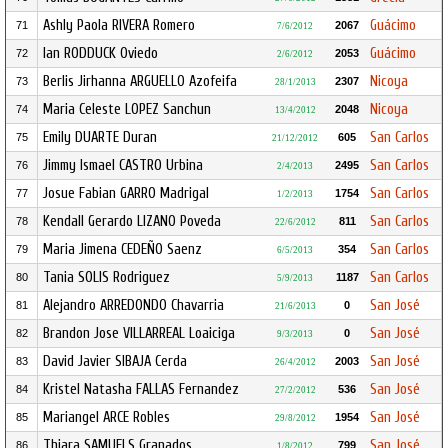
Ashly Paola RIVERA Romero
Guácimo
71
2067
7/6/2012
Ian RODDUCK Oviedo
Guácimo
72
2053
2/6/2012
Berlis Jirhanna ARGUELLO Azofeifa
Nicoya
73
2307
28/1/2013
Maria Celeste LOPEZ Sanchun
Nicoya
74
2048
13/4/2012
Emily DUARTE Duran
San Carlos
75
605
21/12/2012
Jimmy Ismael CASTRO Urbina
San Carlos
76
2495
2/4/2013
Josue Fabian GARRO Madrigal
San Carlos
77
1754
1/2/2013
Kendall Gerardo LIZANO Poveda
San Carlos
78
811
22/6/2012
Maria Jimena CEDEÑO Saenz
San Carlos
79
354
6/5/2013
Tania SOLIS Rodriguez
San Carlos
80
1187
5/9/2013
Alejandro ARREDONDO Chavarria
San José
81
0
21/6/2013
Brandon Jose VILLARREAL Loaiciga
San José
82
0
9/3/2013
David Javier SIBAJA Cerda
San José
83
2003
26/4/2012
Kristel Natasha FALLAS Fernandez
San José
84
536
27/2/2012
Mariangel ARCE Robles
San José
85
1954
29/8/2012
Thiara SAMUELS Granados
San José
86
799
1/8/2012