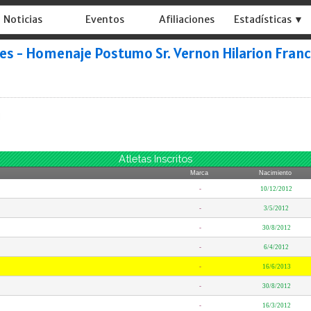
Noticias
Eventos
Afiliaciones
Estadísticas ▼
s - Homenaje Postumo Sr. Vernon Hilarion Franc
Atletas Inscritos
Marca
Nacimiento
-
10/12/2012
-
3/5/2012
-
30/8/2012
-
6/4/2012
-
16/6/2013
-
30/8/2012
-
16/3/2012