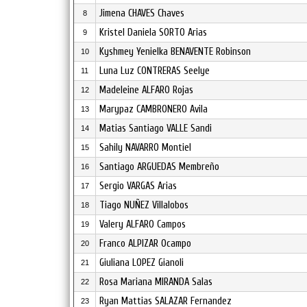
Jimena CHAVES Chaves
8
Kristel Daniela SORTO Arias
9
Kyshmey Yenielka BENAVENTE Robinson
10
Luna Luz CONTRERAS Seelye
11
Madeleine ALFARO Rojas
12
Marypaz CAMBRONERO Avila
13
Matias Santiago VALLE Sandi
14
Sahily NAVARRO Montiel
15
Santiago ARGUEDAS Membreño
16
Sergio VARGAS Arias
17
Tiago NUÑEZ Villalobos
18
Valery ALFARO Campos
19
Franco ALPIZAR Ocampo
20
Giuliana LOPEZ Gianoli
21
Rosa Mariana MIRANDA Salas
22
Ryan Mattias SALAZAR Fernandez
23