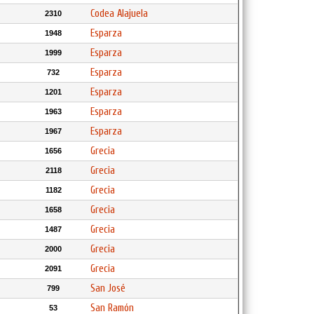
Codea Alajuela
2310
Esparza
1948
Esparza
1999
Esparza
732
Esparza
1201
Esparza
1963
Esparza
1967
Grecia
1656
Grecia
2118
Grecia
1182
Grecia
1658
Grecia
1487
Grecia
2000
Grecia
2091
San José
799
San Ramón
53