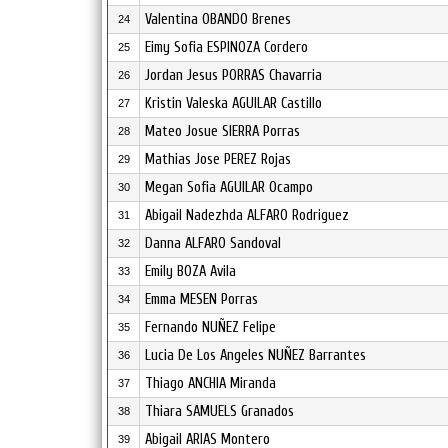
Valentina OBANDO Brenes
24
Eimy Sofia ESPINOZA Cordero
25
Jordan Jesus PORRAS Chavarria
26
Kristin Valeska AGUILAR Castillo
27
Mateo Josue SIERRA Porras
28
Mathias Jose PEREZ Rojas
29
Megan Sofia AGUILAR Ocampo
30
Abigail Nadezhda ALFARO Rodriguez
31
Danna ALFARO Sandoval
32
Emily BOZA Avila
33
Emma MESEN Porras
34
Fernando NUÑEZ Felipe
35
Lucia De Los Angeles NUÑEZ Barrantes
36
Thiago ANCHIA Miranda
37
Thiara SAMUELS Granados
38
Abigail ARIAS Montero
39