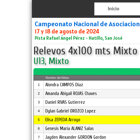
Inicio
Campeonato Nacional de Asociacione
17 y 18 de agosto de 2024
Pista Rafael Ángel Pérez - Hatillo, San José
Relevos 4x100 mts Mixto
U13, Mixto
Nombre del Atleta
Alondra CAMPOS Diaz
1
Amanda Abigail ROJAS Chaves
2
Daniel RIVAS Gutierrez
3
Dylan Gabriel OROZCO Lopez
4
Elisa ZEPEDA Arroyo
5
Genesis Maria ALANIZ Salas
6
Jayden Alexander GORDON Gordon
7