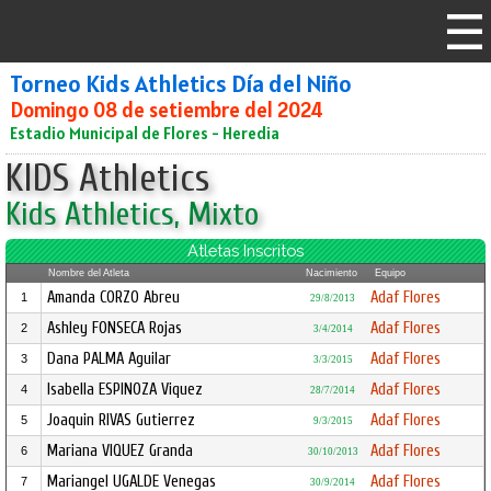
Torneo Kids Athletics Día del Niño
Domingo 08 de setiembre del 2024
Estadio Municipal de Flores - Heredia
KIDS Athletics
Kids Athletics, Mixto
Atletas Inscritos
Nombre del Atleta
Nacimiento
Equipo
Amanda CORZO Abreu
Adaf Flores
1
29/8/2013
Ashley FONSECA Rojas
Adaf Flores
2
3/4/2014
Dana PALMA Aguilar
Adaf Flores
3
3/3/2015
Isabella ESPINOZA Viquez
Adaf Flores
4
28/7/2014
Joaquin RIVAS Gutierrez
Adaf Flores
5
9/3/2015
Mariana VIQUEZ Granda
Adaf Flores
6
30/10/2013
Mariangel UGALDE Venegas
Adaf Flores
7
30/9/2014