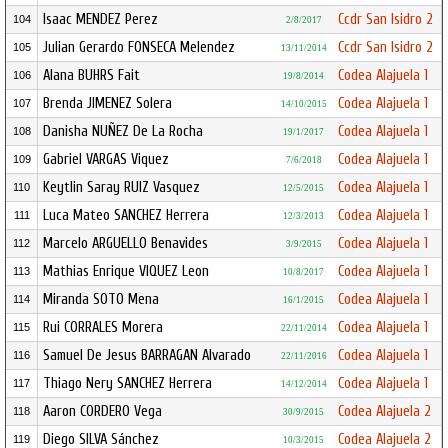
Isaac MENDEZ Perez
Ccdr San Isidro 2
104
2/8/2017
Julian Gerardo FONSECA Melendez
Ccdr San Isidro 2
105
13/11/2014
Alana BUHRS Fait
Codea Alajuela 1
106
19/8/2014
Brenda JIMENEZ Solera
Codea Alajuela 1
107
14/10/2015
Danisha NUÑEZ De La Rocha
Codea Alajuela 1
108
19/1/2017
Gabriel VARGAS Viquez
Codea Alajuela 1
109
7/6/2018
Keytlin Saray RUIZ Vasquez
Codea Alajuela 1
110
12/5/2015
Luca Mateo SANCHEZ Herrera
Codea Alajuela 1
111
12/3/2013
Marcelo ARGUELLO Benavides
Codea Alajuela 1
112
3/9/2015
Mathias Enrique VIQUEZ Leon
Codea Alajuela 1
113
10/8/2017
Miranda SOTO Mena
Codea Alajuela 1
114
16/1/2015
Rui CORRALES Morera
Codea Alajuela 1
115
22/11/2014
Samuel De Jesus BARRAGAN Alvarado
Codea Alajuela 1
116
22/11/2016
Thiago Nery SANCHEZ Herrera
Codea Alajuela 1
117
14/12/2014
Aaron CORDERO Vega
Codea Alajuela 2
118
30/9/2015
Diego SILVA Sánchez
Codea Alajuela 2
119
10/3/2015