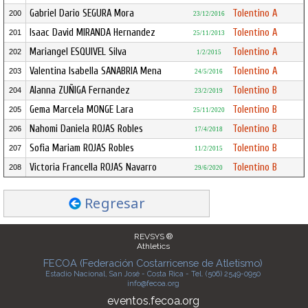
Gabriel Dario SEGURA Mora
Tolentino A
200
23/12/2016
Isaac David MIRANDA Hernandez
Tolentino A
201
25/11/2013
Mariangel ESQUIVEL Silva
Tolentino A
202
1/2/2015
Valentina Isabella SANABRIA Mena
Tolentino A
203
24/5/2016
Alanna ZUÑIGA Fernandez
Tolentino B
204
23/2/2019
Gema Marcela MONGE Lara
Tolentino B
205
25/11/2020
Nahomi Daniela ROJAS Robles
Tolentino B
206
17/4/2018
Sofia Mariam ROJAS Robles
Tolentino B
207
11/2/2015
Victoria Francella ROJAS Navarro
Tolentino B
208
29/6/2020
Regresar
REVSYS ®
Athletics
FECOA (Federación Costarricense de Atletismo)
Estadio Nacional, San José - Costa Rica - Tel. (506) 2549-0950
info@fecoa.org
eventos.fecoa.org