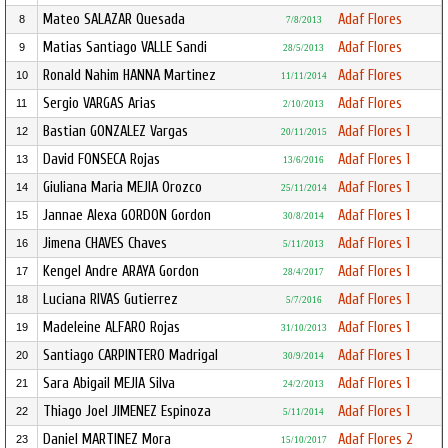
Mateo SALAZAR Quesada
Adaf Flores
8
7/8/2013
Matias Santiago VALLE Sandi
Adaf Flores
9
28/5/2013
Ronald Nahim HANNA Martinez
Adaf Flores
10
11/11/2014
Sergio VARGAS Arias
Adaf Flores
11
2/10/2013
Bastian GONZALEZ Vargas
Adaf Flores 1
12
20/11/2015
David FONSECA Rojas
Adaf Flores 1
13
13/6/2016
Giuliana Maria MEJIA Orozco
Adaf Flores 1
14
25/11/2014
Jannae Alexa GORDON Gordon
Adaf Flores 1
15
30/8/2014
Jimena CHAVES Chaves
Adaf Flores 1
16
5/11/2013
Kengel Andre ARAYA Gordon
Adaf Flores 1
17
28/4/2017
Luciana RIVAS Gutierrez
Adaf Flores 1
18
5/7/2016
Madeleine ALFARO Rojas
Adaf Flores 1
19
31/10/2013
Santiago CARPINTERO Madrigal
Adaf Flores 1
20
30/9/2014
Sara Abigail MEJIA Silva
Adaf Flores 1
21
24/2/2013
Thiago Joel JIMENEZ Espinoza
Adaf Flores 1
22
5/11/2014
Daniel MARTINEZ Mora
Adaf Flores 2
23
15/10/2017