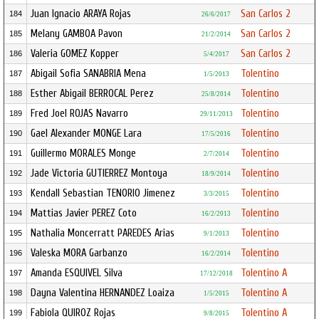
Juan Ignacio ARAYA Rojas
San Carlos 2
184
26/6/2017
Melany GAMBOA Pavon
San Carlos 2
185
21/2/2014
Valeria GOMEZ Kopper
San Carlos 2
186
5/4/2017
Abigail Sofia SANABRIA Mena
Tolentino
187
1/5/2013
Esther Abigail BERROCAL Perez
Tolentino
188
25/8/2014
Fred Joel ROJAS Navarro
Tolentino
189
29/11/2013
Gael Alexander MONGE Lara
Tolentino
190
17/5/2016
Guillermo MORALES Monge
Tolentino
191
2/7/2014
Jade Victoria GUTIERREZ Montoya
Tolentino
192
18/9/2014
Kendall Sebastian TENORIO Jimenez
Tolentino
193
3/3/2015
Mattias Javier PEREZ Coto
Tolentino
194
16/2/2013
Nathalia Moncerratt PAREDES Arias
Tolentino
195
9/1/2013
Valeska MORA Garbanzo
Tolentino
196
16/2/2014
Amanda ESQUIVEL Silva
Tolentino A
197
17/12/2018
Dayna Valentina HERNANDEZ Loaiza
Tolentino A
198
1/5/2015
Fabiola QUIROZ Rojas
Tolentino A
199
9/8/2015