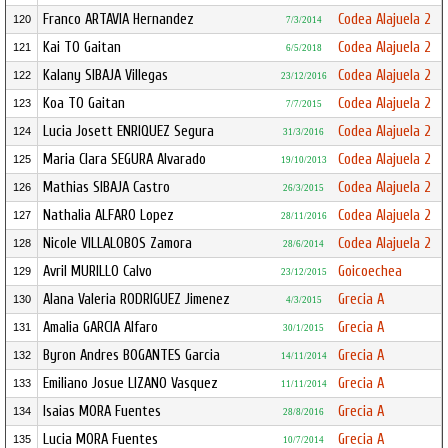
Franco ARTAVIA Hernandez
Codea Alajuela 2
120
7/3/2014
Kai TO Gaitan
Codea Alajuela 2
121
6/5/2018
Kalany SIBAJA Villegas
Codea Alajuela 2
122
23/12/2016
Koa TO Gaitan
Codea Alajuela 2
123
7/7/2015
Lucia Josett ENRIQUEZ Segura
Codea Alajuela 2
124
31/3/2016
Maria Clara SEGURA Alvarado
Codea Alajuela 2
125
19/10/2013
Mathias SIBAJA Castro
Codea Alajuela 2
126
26/3/2015
Nathalia ALFARO Lopez
Codea Alajuela 2
127
28/11/2016
Nicole VILLALOBOS Zamora
Codea Alajuela 2
128
28/6/2014
Avril MURILLO Calvo
Goicoechea
129
23/12/2015
Alana Valeria RODRIGUEZ Jimenez
Grecia A
130
4/3/2015
Amalia GARCIA Alfaro
Grecia A
131
30/1/2015
Byron Andres BOGANTES Garcia
Grecia A
132
14/11/2014
Emiliano Josue LIZANO Vasquez
Grecia A
133
11/11/2014
Isaias MORA Fuentes
Grecia A
134
28/8/2016
Lucia MORA Fuentes
Grecia A
135
10/7/2014