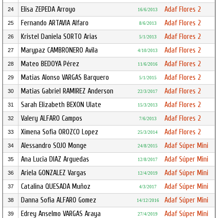
Elisa ZEPEDA Arroyo
Adaf Flores 2
24
16/6/2013
Fernando ARTAVIA Alfaro
Adaf Flores 2
25
8/6/2013
Kristel Daniela SORTO Arias
Adaf Flores 2
26
5/1/2013
Marypaz CAMBRONERO Avila
Adaf Flores 2
27
4/10/2013
Mateo BEDOYA Pérez
Adaf Flores 2
28
11/6/2016
Matias Alonso VARGAS Barquero
Adaf Flores 2
29
5/1/2015
Matias Gabriel RAMIREZ Anderson
Adaf Flores 2
30
22/3/2017
Sarah Elizabeth BEXON Ulate
Adaf Flores 2
31
15/3/2013
Valery ALFARO Campos
Adaf Flores 2
32
7/6/2013
Ximena Sofia OROZCO Lopez
Adaf Flores 2
33
25/3/2014
Alessandro SOJO Monge
Adaf Súper Mini
34
24/8/2015
Ana Lucia DIAZ Arguedas
Adaf Súper Mini
35
12/8/2017
Ariela GONZALEZ Vargas
Adaf Súper Mini
36
12/4/2019
Catalina QUESADA Muñoz
Adaf Súper Mini
37
4/3/2017
Danna Sofia ALFARO Gomez
Adaf Súper Mini
38
14/12/2016
Edrey Anselmo VARGAS Araya
Adaf Súper Mini
39
27/4/2019