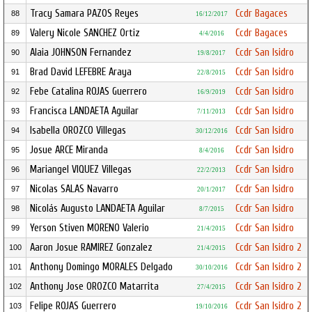
Tracy Samara PAZOS Reyes
Ccdr Bagaces
88
16/12/2017
Valery Nicole SANCHEZ Ortiz
Ccdr Bagaces
89
4/4/2016
Alaia JOHNSON Fernandez
Ccdr San Isidro
90
19/8/2017
Brad David LEFEBRE Araya
Ccdr San Isidro
91
22/8/2015
Febe Catalina ROJAS Guerrero
Ccdr San Isidro
92
16/9/2019
Francisca LANDAETA Aguilar
Ccdr San Isidro
93
7/11/2013
Isabella OROZCO Villegas
Ccdr San Isidro
94
30/12/2016
Josue ARCE Miranda
Ccdr San Isidro
95
8/4/2016
Mariangel VIQUEZ Villegas
Ccdr San Isidro
96
22/2/2013
Nicolas SALAS Navarro
Ccdr San Isidro
97
20/1/2017
Nicolás Augusto LANDAETA Aguilar
Ccdr San Isidro
98
8/7/2015
Yerson Stiven MORENO Valerio
Ccdr San Isidro
99
21/4/2015
Aaron Josue RAMIREZ Gonzalez
Ccdr San Isidro 2
100
21/4/2015
Anthony Domingo MORALES Delgado
Ccdr San Isidro 2
101
30/10/2016
Anthony Jose OROZCO Matarrita
Ccdr San Isidro 2
102
27/4/2015
Felipe ROJAS Guerrero
Ccdr San Isidro 2
103
19/10/2016