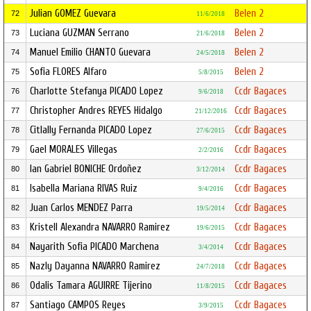
Julian GOMEZ Guevara
Belen 2
72
11/6/2018
Luciana GUZMAN Serrano
Belen 2
73
21/6/2018
Manuel Emilio CHANTO Guevara
Belen 2
74
24/5/2018
Sofia FLORES Alfaro
Belen 2
75
5/8/2015
Charlotte Stefanya PICADO Lopez
Ccdr Bagaces
76
9/6/2018
Christopher Andres REYES Hidalgo
Ccdr Bagaces
77
21/12/2016
Citlally Fernanda PICADO Lopez
Ccdr Bagaces
78
27/6/2015
Gael MORALES Villegas
Ccdr Bagaces
79
2/2/2016
Ian Gabriel BONICHE Ordoñez
Ccdr Bagaces
80
3/12/2014
Isabella Mariana RIVAS Ruiz
Ccdr Bagaces
81
9/4/2016
Juan Carlos MENDEZ Parra
Ccdr Bagaces
82
19/5/2014
Kristell Alexandra NAVARRO Ramirez
Ccdr Bagaces
83
19/6/2015
Nayarith Sofia PICADO Marchena
Ccdr Bagaces
84
3/4/2014
Nazly Dayanna NAVARRO Ramirez
Ccdr Bagaces
85
24/7/2018
Odalis Tamara AGUIRRE Tijerino
Ccdr Bagaces
86
11/8/2015
Santiago CAMPOS Reyes
Ccdr Bagaces
87
3/9/2015