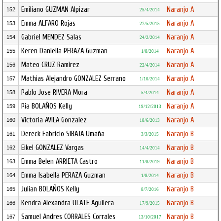
Emiliano GUZMAN Alpizar
Naranjo A
152
25/4/2014
Emma ALFARO Rojas
Naranjo A
153
27/5/2015
Gabriel MENDEZ Salas
Naranjo A
154
24/2/2014
Keren Daniella PERAZA Guzman
Naranjo A
155
1/8/2014
Mateo CRUZ Ramirez
Naranjo A
156
22/4/2014
Mathias Alejandro GONZALEZ Serrano
Naranjo A
157
1/10/2014
Pablo Jose RIVERA Mora
Naranjo A
158
5/4/2014
Pia BOLAÑOS Kelly
Naranjo A
159
19/12/2013
Victoria AVILA Gonzalez
Naranjo A
160
18/6/2013
Dereck Fabricio SIBAJA Umaña
Naranjo B
161
3/3/2015
Eikel GONZALEZ Vargas
Naranjo B
162
14/4/2014
Emma Belen ARRIETA Castro
Naranjo B
163
11/8/2019
Emma Isabella PERAZA Guzman
Naranjo B
164
1/8/2014
Julian BOLAÑOS Kelly
Naranjo B
165
8/7/2016
Kendra Alexandra ULATE Aguilera
Naranjo B
166
17/9/2015
Samuel Andres CORRALES Corrales
Naranjo B
167
13/10/2017