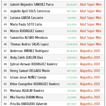
Gabriel Alejandro SANCHEZ Parra
Adaf Súper Mini
40
16/10/2017
Jeykelin April SOLIS Contreras
Adaf Súper Mini
41
28/7/2014
Luciana GARCIA Cascante
Adaf Súper Mini
42
4/4/2015
Maria Paula SOTO Loria
Adaf Súper Mini
43
23/1/2015
Mateo RODRIGUEZ Gomez
Adaf Súper Mini
44
31/5/2018
Samantha ALFARO Mendoza
Adaf Súper Mini
45
5/2/2016
Thomas Andres SALAS Lopez
Adaf Súper Mini
46
22/10/2016
Anderson JIMENEZ Rodriguez
Alajuelita 2001
47
30/10/2016
Andy Caleb GUILLEN Diaz
Alajuelita 2001
48
14/8/2014
Ephran Antwan RODRIGUEZ Ramirez
Alajuelita 2001
49
22/12/2017
Henry Samuel DELGADO Marin
Alajuelita 2001
50
28/7/2015
Istvan Josue NUÑEZ Conejo
Alajuelita 2001
51
17/12/2013
Khloe Evangeline RODRIGUEZ Ramirez
Alajuelita 2001
52
14/5/2013
Mariana AGUILAR Ramirez
Alajuelita 2001
53
6/3/2015
Mia Fiorela DURAN Mena
Alajuelita 2001
54
5/1/2016
Priscilla BARQUERO Valverde
Alajuelita 2001
55
26/7/2017