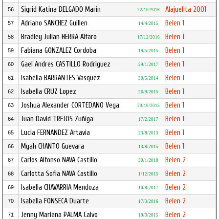
Sigrid Katina DELGADO Marin
Alajuelita 2001
56
22/10/2016
Adriano SANCHEZ Guillen
Belen 1
57
14/4/2015
Bradley Julian HERRA Alfaro
Belen 1
58
17/12/2016
Fabiana GONZALEZ Cordoba
Belen 1
59
19/5/2015
Gael Andres CASTILLO Rodriguez
Belen 1
60
29/1/2017
Isabella BARRANTES Vasquez
Belen 1
61
30/5/2014
Isabella CRUZ Lopez
Belen 1
62
26/9/2015
Joshua Alexander CORTEDANO Vega
Belen 1
63
20/10/2015
Juan David TREJOS Zuñiga
Belen 1
64
17/2/2017
Lucia FERNANDEZ Artavia
Belen 1
65
23/8/2013
Myah CHANTO Guevara
Belen 1
66
13/8/2015
Carlos Alfonso NAVA Castillo
Belen 2
67
30/1/2018
Carlotta Sofia NAVA Castillo
Belen 2
68
1/12/2015
Isabella CHAVARRIA Mendoza
Belen 2
69
10/8/2017
Isabella FONSECA Duarte
Belen 2
70
17/3/2016
Jenny Mariana PALMA Calvo
Belen 2
71
19/3/2015