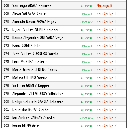
Santiago ARAYA Ramirez
Naranjo B
168
21/6/2016
Alexa SALAZAR Castro
San Carlos 1
169
6/6/2015
Amanda Naomi ARAYA Rojas
San Carlos 1
170
18/10/2014
Dylan Andres NUÑEZ Salazar
San Carlos 1
171
15/7/2015
Hanna Alejandra QUESADA Vega
San Carlos 1
172
18/1/2015
Isaac GOMEZ Lobo
San Carlos 1
173
8/8/2014
Jose Andres CORDERO Varela
San Carlos 1
174
5/8/2016
Liam MORERA Platero
San Carlos 1
175
3/3/2017
Maria Jimena CEDEÑO Saenz
San Carlos 1
176
6/5/2013
Mateo CEDEÑO Saenz
San Carlos 1
177
21/7/2015
Victoria GOMEZ Kopper
San Carlos 1
178
28/5/2015
Alejandro VILLALOBOS Villalobos
San Carlos 2
179
22/9/2016
Dailyn Gabriela GARCIA Talavera
San Carlos 2
180
13/6/2016
Daneisha ROJAS Clarke
San Carlos 2
181
29/8/2016
Ian Andres VARGAS Acosta
San Carlos 2
182
24/10/2017
Ivana MENA Arce
San Carlos 2
183
21/2/2016