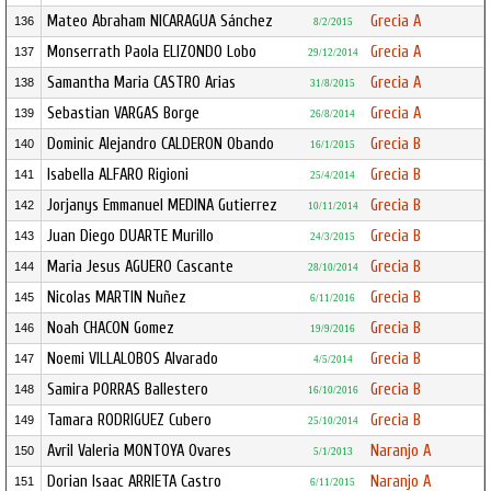
Mateo Abraham NICARAGUA Sánchez
Grecia A
136
8/2/2015
Monserrath Paola ELIZONDO Lobo
Grecia A
137
29/12/2014
Samantha Maria CASTRO Arias
Grecia A
138
31/8/2015
Sebastian VARGAS Borge
Grecia A
139
26/8/2014
Dominic Alejandro CALDERON Obando
Grecia B
140
16/1/2015
Isabella ALFARO Rigioni
Grecia B
141
25/4/2014
Jorjanys Emmanuel MEDINA Gutierrez
Grecia B
142
10/11/2014
Juan Diego DUARTE Murillo
Grecia B
143
24/3/2015
Maria Jesus AGUERO Cascante
Grecia B
144
28/10/2014
Nicolas MARTIN Nuñez
Grecia B
145
6/11/2016
Noah CHACON Gomez
Grecia B
146
19/9/2016
Noemi VILLALOBOS Alvarado
Grecia B
147
4/5/2014
Samira PORRAS Ballestero
Grecia B
148
16/10/2016
Tamara RODRIGUEZ Cubero
Grecia B
149
25/10/2014
Avril Valeria MONTOYA Ovares
Naranjo A
150
5/1/2013
Dorian Isaac ARRIETA Castro
Naranjo A
151
6/11/2015