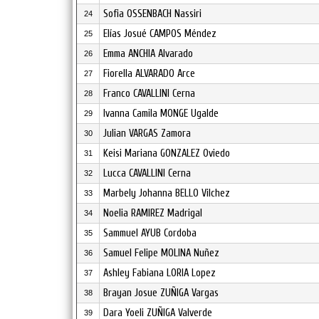
Sofia OSSENBACH Nassiri
24
Elías Josué CAMPOS Méndez
25
Emma ANCHIA Alvarado
26
Fiorella ALVARADO Arce
27
Franco CAVALLINI Cerna
28
Ivanna Camila MONGE Ugalde
29
Julian VARGAS Zamora
30
Keisi Mariana GONZALEZ Oviedo
31
Lucca CAVALLINI Cerna
32
Marbely Johanna BELLO Vilchez
33
Noelia RAMIREZ Madrigal
34
Sammuel AYUB Cordoba
35
Samuel Felipe MOLINA Nuñez
36
Ashley Fabiana LORIA Lopez
37
Brayan Josue ZUÑIGA Vargas
38
Dara Yoeli ZUÑIGA Valverde
39