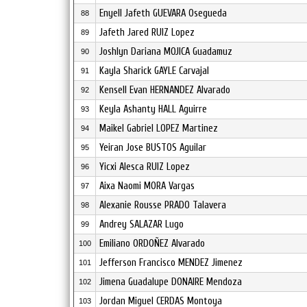
Enyell Jafeth GUEVARA Osegueda
88
Jafeth Jared RUIZ Lopez
89
Joshlyn Dariana MOJICA Guadamuz
90
Kayla Sharick GAYLE Carvajal
91
Kensell Evan HERNANDEZ Alvarado
92
Keyla Ashanty HALL Aguirre
93
Maikel Gabriel LOPEZ Martinez
94
Yeiran Jose BUSTOS Aguilar
95
Yicxi Alesca RUIZ Lopez
96
Aixa Naomi MORA Vargas
97
Alexanie Rousse PRADO Talavera
98
Andrey SALAZAR Lugo
99
Emiliano ORDOÑEZ Alvarado
100
Jefferson Francisco MENDEZ Jimenez
101
Jimena Guadalupe DONAIRE Mendoza
102
Jordan Miguel CERDAS Montoya
103