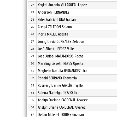
Yeykel Antonio VILLARREAL Lopez
72
Anderson HERNÁNDEZ
73
Elder Gabriel LUNA Gaitan
74
Greysi ZELEDÓN Solano
75
Ingris MACIEL Acosta
76
Jonny David GONZALES Zeledon
77
José Alberto PÉREZ Valle
78
Jose Anibal MATAMOROS Rocha
79
Mareling Lisseth REYES Oporta
80
Meybelin Natalia HERNANDEZ Lira
81
Ronald SERRANO Chavarria
82
Rosmery Darine GARCÍA Trujillo
83
Selena Naidelyn PICADO Lira
84
Analyn Dariana CARDENAL Alvarez
85
Anslyn Oriana CARDENAL Alvarez
86
Deilan Maksiel TORRES Guzman
87