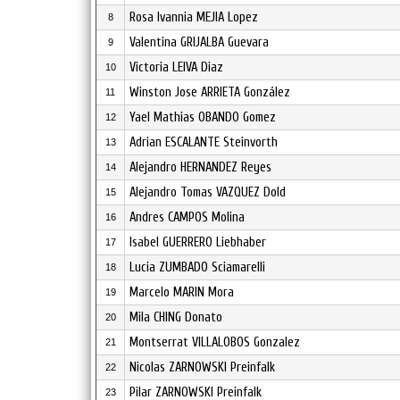
Rosa Ivannia MEJIA Lopez
8
Valentina GRIJALBA Guevara
9
Victoria LEIVA Diaz
10
Winston Jose ARRIETA González
11
Yael Mathias OBANDO Gomez
12
Adrian ESCALANTE Steinvorth
13
Alejandro HERNANDEZ Reyes
14
Alejandro Tomas VAZQUEZ Dold
15
Andres CAMPOS Molina
16
Isabel GUERRERO Liebhaber
17
Lucia ZUMBADO Sciamarelli
18
Marcelo MARIN Mora
19
Mila CHING Donato
20
Montserrat VILLALOBOS Gonzalez
21
Nicolas ZARNOWSKI Preinfalk
22
Pilar ZARNOWSKI Preinfalk
23