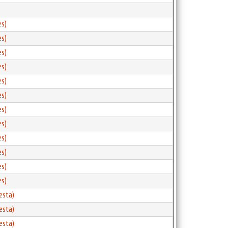
es)
es)
es)
es)
es)
es)
es)
es)
es)
es)
es)
es)
esta)
esta)
esta)