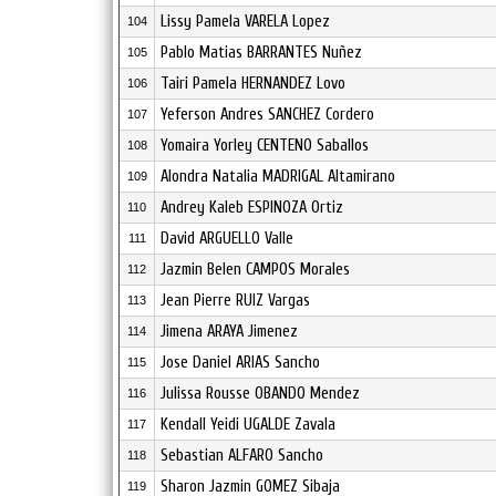
Lissy Pamela VARELA Lopez
104
Pablo Matias BARRANTES Nuñez
105
Tairi Pamela HERNANDEZ Lovo
106
Yeferson Andres SANCHEZ Cordero
107
Yomaira Yorley CENTENO Saballos
108
Alondra Natalia MADRIGAL Altamirano
109
Andrey Kaleb ESPINOZA Ortiz
110
David ARGUELLO Valle
111
Jazmin Belen CAMPOS Morales
112
Jean Pierre RUIZ Vargas
113
Jimena ARAYA Jimenez
114
Jose Daniel ARIAS Sancho
115
Julissa Rousse OBANDO Mendez
116
Kendall Yeidi UGALDE Zavala
117
Sebastian ALFARO Sancho
118
Sharon Jazmin GOMEZ Sibaja
119