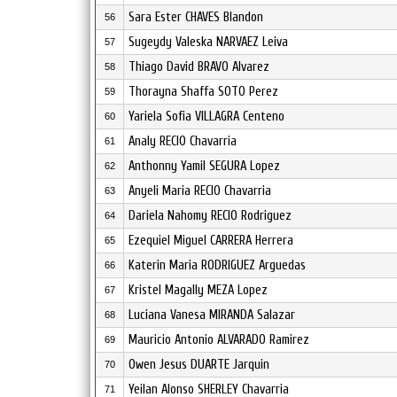
Sara Ester CHAVES Blandon
56
Sugeydy Valeska NARVAEZ Leiva
57
Thiago David BRAVO Alvarez
58
Thorayna Shaffa SOTO Perez
59
Yariela Sofia VILLAGRA Centeno
60
Analy RECIO Chavarria
61
Anthonny Yamil SEGURA Lopez
62
Anyeli Maria RECIO Chavarria
63
Dariela Nahomy RECIO Rodriguez
64
Ezequiel Miguel CARRERA Herrera
65
Katerin Maria RODRIGUEZ Arguedas
66
Kristel Magally MEZA Lopez
67
Luciana Vanesa MIRANDA Salazar
68
Mauricio Antonio ALVARADO Ramirez
69
Owen Jesus DUARTE Jarquin
70
Yeilan Alonso SHERLEY Chavarria
71