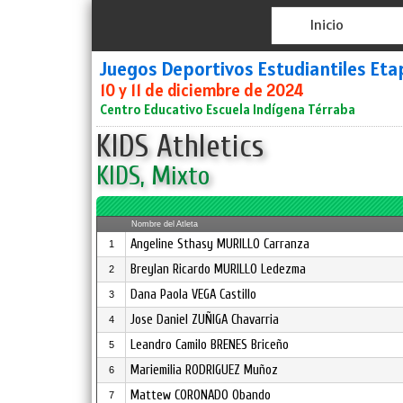
Inicio
Juegos Deportivos Estudiantiles Etap
10 y 11 de diciembre de 2024
Centro Educativo Escuela Indígena Térraba
KIDS Athletics
KIDS, Mixto
Nombre del Atleta
Angeline Sthasy MURILLO Carranza
1
Breylan Ricardo MURILLO Ledezma
2
Dana Paola VEGA Castillo
3
Jose Daniel ZUÑIGA Chavarria
4
Leandro Camilo BRENES Briceño
5
Mariemilia RODRIGUEZ Muñoz
6
Mattew CORONADO Obando
7