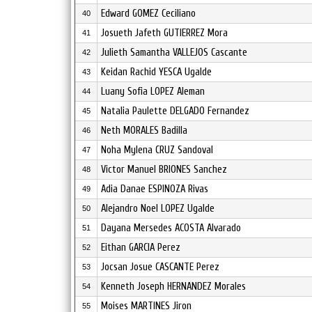
Edward GOMEZ Ceciliano
40
Josueth Jafeth GUTIERREZ Mora
41
Julieth Samantha VALLEJOS Cascante
42
Keidan Rachid YESCA Ugalde
43
Luany Sofia LOPEZ Aleman
44
Natalia Paulette DELGADO Fernandez
45
Neth MORALES Badilla
46
Noha Mylena CRUZ Sandoval
47
Victor Manuel BRIONES Sanchez
48
Adia Danae ESPINOZA Rivas
49
Alejandro Noel LOPEZ Ugalde
50
Dayana Mersedes ACOSTA Alvarado
51
Eithan GARCIA Perez
52
Jocsan Josue CASCANTE Perez
53
Kenneth Joseph HERNANDEZ Morales
54
Moises MARTINES Jiron
55