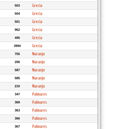
Grecia
503
Grecia
504
Grecia
501
Grecia
962
Grecia
495
Grecia
3994
Naranjo
755
Naranjo
206
Naranjo
587
Naranjo
585
Naranjo
210
Palmares
347
Palmares
369
Palmares
363
Palmares
366
Palmares
367