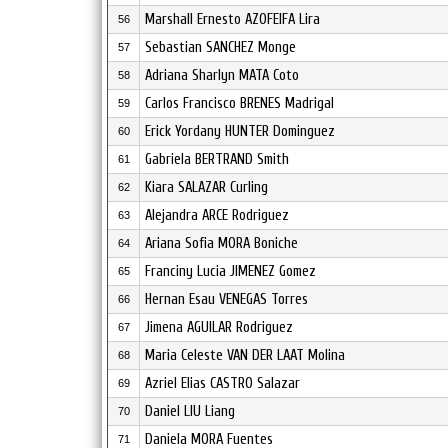
Marshall Ernesto AZOFEIFA Lira
56
Sebastian SANCHEZ Monge
57
Adriana Sharlyn MATA Coto
58
Carlos Francisco BRENES Madrigal
59
Erick Yordany HUNTER Dominguez
60
Gabriela BERTRAND Smith
61
Kiara SALAZAR Curling
62
Alejandra ARCE Rodriguez
63
Ariana Sofia MORA Boniche
64
Franciny Lucia JIMENEZ Gomez
65
Hernan Esau VENEGAS Torres
66
Jimena AGUILAR Rodriguez
67
Maria Celeste VAN DER LAAT Molina
68
Azriel Elias CASTRO Salazar
69
Daniel LIU Liang
70
Daniela MORA Fuentes
71