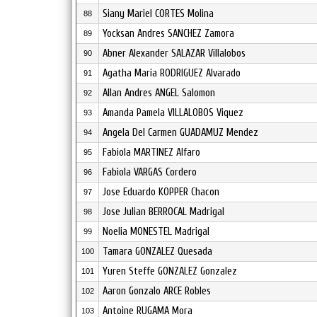
Siany Mariel CORTES Molina
88
Yocksan Andres SANCHEZ Zamora
89
Abner Alexander SALAZAR Villalobos
90
Agatha Maria RODRIGUEZ Alvarado
91
Allan Andres ANGEL Salomon
92
Amanda Pamela VILLALOBOS Viquez
93
Angela Del Carmen GUADAMUZ Mendez
94
Fabiola MARTINEZ Alfaro
95
Fabiola VARGAS Cordero
96
Jose Eduardo KOPPER Chacon
97
Jose Julian BERROCAL Madrigal
98
Noelia MONESTEL Madrigal
99
Tamara GONZALEZ Quesada
100
Yuren Steffe GONZALEZ Gonzalez
101
Aaron Gonzalo ARCE Robles
102
Antoine RUGAMA Mora
103