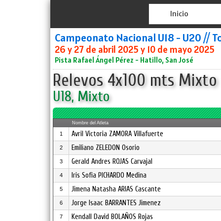
Inicio
Campeonato Nacional U18 - U20 // T
26 y 27 de abril 2025 y 10 de mayo 2025
Pista Rafael Ángel Pérez - Hatillo, San José
Relevos 4x100 mts Mixto
U18, Mixto
Nombre del Atleta
Avril Victoria ZAMORA Villafuerte
1
Emiliano ZELEDON Osorio
2
Gerald Andres ROJAS Carvajal
3
Iris Sofia PICHARDO Medina
4
Jimena Natasha ARIAS Cascante
5
Jorge Isaac BARRANTES Jimenez
6
Kendall David BOLAÑOS Rojas
7