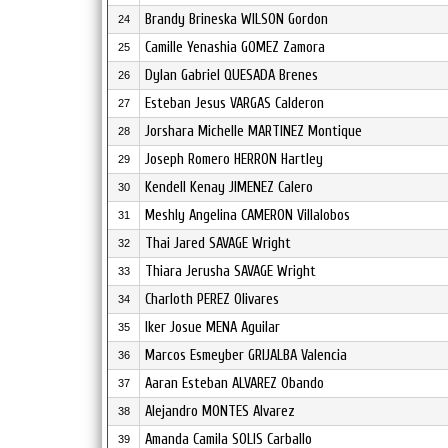
Brandy Brineska WILSON Gordon
24
Camille Yenashia GOMEZ Zamora
25
Dylan Gabriel QUESADA Brenes
26
Esteban Jesus VARGAS Calderon
27
Jorshara Michelle MARTINEZ Montique
28
Joseph Romero HERRON Hartley
29
Kendell Kenay JIMENEZ Calero
30
Meshly Angelina CAMERON Villalobos
31
Thai Jared SAVAGE Wright
32
Thiara Jerusha SAVAGE Wright
33
Charloth PEREZ Olivares
34
Iker Josue MENA Aguilar
35
Marcos Esmeyber GRIJALBA Valencia
36
Aaran Esteban ALVAREZ Obando
37
Alejandro MONTES Alvarez
38
Amanda Camila SOLIS Carballo
39