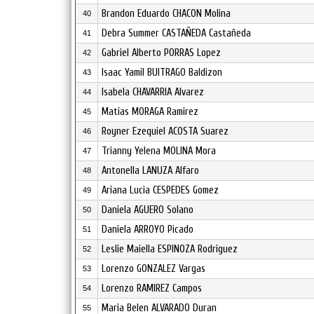
Brandon Eduardo CHACON Molina
40
Debra Summer CASTAÑEDA Castañeda
41
Gabriel Alberto PORRAS Lopez
42
Isaac Yamil BUITRAGO Baldizon
43
Isabela CHAVARRIA Alvarez
44
Matias MORAGA Ramirez
45
Royner Ezequiel ACOSTA Suarez
46
Trianny Yelena MOLINA Mora
47
Antonella LANUZA Alfaro
48
Ariana Lucia CESPEDES Gomez
49
Daniela AGUERO Solano
50
Daniela ARROYO Picado
51
Leslie Maiella ESPINOZA Rodriguez
52
Lorenzo GONZALEZ Vargas
53
Lorenzo RAMIREZ Campos
54
Maria Belen ALVARADO Duran
55