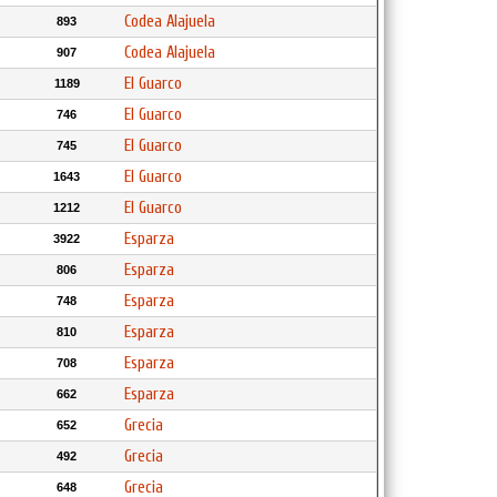
Codea Alajuela
893
Codea Alajuela
907
El Guarco
1189
El Guarco
746
El Guarco
745
El Guarco
1643
El Guarco
1212
Esparza
3922
Esparza
806
Esparza
748
Esparza
810
Esparza
708
Esparza
662
Grecia
652
Grecia
492
Grecia
648