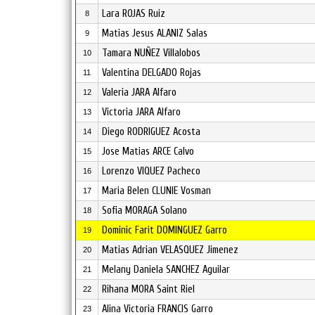
Lara ROJAS Ruiz
8
Matias Jesus ALANIZ Salas
9
Tamara NUÑEZ Villalobos
10
Valentina DELGADO Rojas
11
Valeria JARA Alfaro
12
Victoria JARA Alfaro
13
Diego RODRIGUEZ Acosta
14
Jose Matias ARCE Calvo
15
Lorenzo VIQUEZ Pacheco
16
Maria Belen CLUNIE Vosman
17
Sofia MORAGA Solano
18
Dominic Farit DOMINGUEZ Garro
19
Matias Adrian VELASQUEZ Jimenez
20
Melany Daniela SANCHEZ Aguilar
21
Rihana MORA Saint Riel
22
Alina Victoria FRANCIS Garro
23