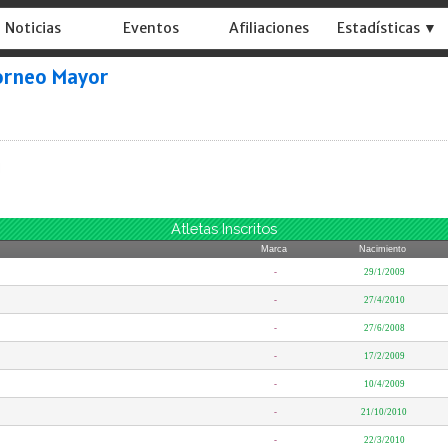
Noticias
Eventos
Afiliaciones
Estadísticas ▼
orneo Mayor
Atletas Inscritos
Marca
Nacimiento
-
29/1/2009
-
27/4/2010
-
27/6/2008
-
17/2/2009
-
10/4/2009
-
21/10/2010
-
22/3/2010