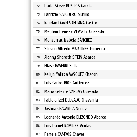
Dario Steve BUSTOS Garcia
72
Fabrizio SALGUERO Murillo
73
Keydan David SANTANA Castro
74
Meghan Denisse ALVAREZ Quesada
75
Monserrat Isabela SÁNCHEZ
76
Steven Alfredo MARTINEZ Figueroa
77
Alanny Sharath STEIN Abarca
78
Elias CHAVERRI Solis
79
Keilyn Yalitza VASQUEZ Chacon
80
Luis Carlos RIOS Gutierrez
81
Maria Celeste VARGAS Quesada
82
Fabiola Izel DELGADO Chavarria
83
Joshua CHAVARRIA Nuñez
84
Leonardo Antonio ELIZONDO Abarca
85
Luis Daniel RAMIREZ Vindas
86
Pamela CAMPOS Chaves
87