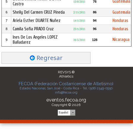
Guatemala
5
76
13/8/2011
Castro
Sheily Del Carmen CRUZ Pineda
Guatemala
6
86
2/11/2011
Ariela Esther DUARTE Nuñez
Honduras
7
94
14/1/2011
Camila Sofia PRADO Cruz
Honduras
8
96
23/1/2011
Ines De Los Angeles LOPEZ
Nicaragua
9
128
31/5/2011
Balladarez
Regresar
REVSYS ®
Athletics
FECOA (Federación Costarricense de Atletismo)
Estadio Nacional, San José - Costa Rica - Tel. (506) 2549-0950
info@fecoa.org
eventos.fecoa.org
Copyright © 2026