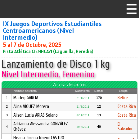
IX Juegos Deportivos Estudiantiles
Centroamericanos (Nivel
Intermedio)
5 al 7 de Octubre, 2025
Pista Atlética CIEMHCAVI (Lagunilla, Heredia)
Lanzamiento de Disco 1 kg
Nivel Intermedio, Femenino
Atletas Inscritos
Nombre del Atleta
Nacimiento
Dorsal
Equipo
Marley GARCIA
Belice
1
170
21/1/2011
Alina VÍQUEZ Morera
Costa Rica
2
12
21/3/2011
Alison Lucia ARIAS Solano
Costa Rica
3
13
6/11/2011
Adrianna Alessandra GONZÁLEZ
El
4
40
29/7/2011
Salvador
Chávez
Eleana Jimena Noemi CASTRO