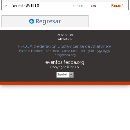
Yeremi CASTILLO
Panamá
5
166
9/1/2011
Regresar
REVSYS ®
Athletics
FECOA (Federación Costarricense de Atletismo)
Estadio Nacional, San José - Costa Rica - Tel. (506) 2549-0950
info@fecoa.org
eventos.fecoa.org
Copyright © 2026