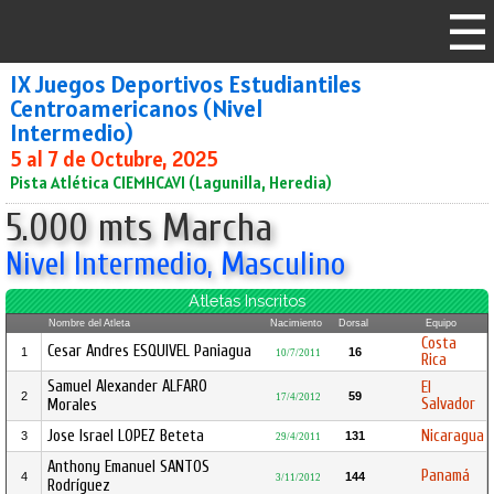
IX Juegos Deportivos Estudiantiles
Centroamericanos (Nivel
Intermedio)
5 al 7 de Octubre, 2025
Pista Atlética CIEMHCAVI (Lagunilla, Heredia)
5.000 mts Marcha
Nivel Intermedio, Masculino
Atletas Inscritos
Nombre del Atleta
Nacimiento
Dorsal
Equipo
Costa
Cesar Andres ESQUIVEL Paniagua
1
16
10/7/2011
Rica
Samuel Alexander ALFARO
El
2
59
17/4/2012
Salvador
Morales
Jose Israel LOPEZ Beteta
Nicaragua
3
131
29/4/2011
Anthony Emanuel SANTOS
Panamá
4
144
3/11/2012
Rodríguez